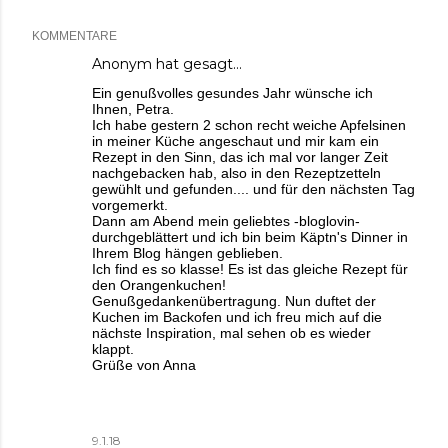
KOMMENTARE
Anonym hat gesagt…
Ein genußvolles gesundes Jahr wünsche ich
Ihnen, Petra.
Ich habe gestern 2 schon recht weiche Apfelsinen
in meiner Küche angeschaut und mir kam ein
Rezept in den Sinn, das ich mal vor langer Zeit
nachgebacken hab, also in den Rezeptzetteln
gewühlt und gefunden.... und für den nächsten Tag
vorgemerkt.
Dann am Abend mein geliebtes -bloglovin-
durchgeblättert und ich bin beim Käptn's Dinner in
Ihrem Blog hängen geblieben.
Ich find es so klasse! Es ist das gleiche Rezept für
den Orangenkuchen!
Genußgedankenübertragung. Nun duftet der
Kuchen im Backofen und ich freu mich auf die
nächste Inspiration, mal sehen ob es wieder
klappt.
Grüße von Anna
9.1.18