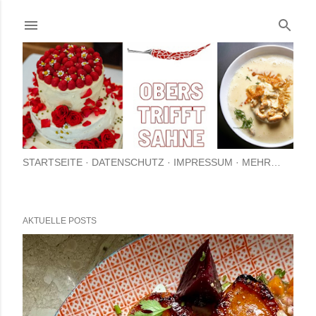
Direkt zum Hauptbereich
STARTSEITE
DATENSCHUTZ
IMPRESSUM
MEHR…
AKTUELLE POSTS
P
o
s