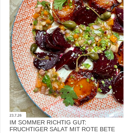
t
s
23.7.26
IM SOMMER RICHTIG GUT:
FRUCHTIGER SALAT MIT ROTE BETE