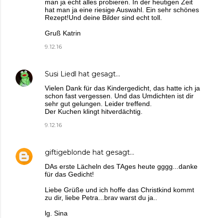
man ja echt alles probieren. In der heutigen Zeit
hat man ja eine riesige Auswahl. Ein sehr schönes
Rezept!Und deine Bilder sind echt toll.
Gruß Katrin
9.12.16
Susi Liedl
hat gesagt…
Vielen Dank für das Kindergedicht, das hatte ich ja
schon fast vergessen. Und das Umdichten ist dir
sehr gut gelungen. Leider treffend.
Der Kuchen klingt hitverdächtig.
9.12.16
giftigeblonde
hat gesagt…
DAs erste Lächeln des TAges heute gggg...danke
für das Gedicht!
Liebe Grüße und ich hoffe das Christkind kommt
zu dir, liebe Petra...brav warst du ja..
lg. Sina