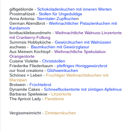
giftigeblonde -
Schokoladenkuchen mit inneren Werten
Prostmahlzeit -
Stollen für Ungeduldige
Anna Antonia-
Sterntaler-Zupfkuche
n
German Abendbrot -
Weihnachtlicher Pistazienkuchen mit
Kardamom
brotbackliebeundmehr -
Weihnachtliche Walnuss-Linzertorte
mit Cranberry-Füllung
Summsis Hobbyküche -
Gewürzkuchen mit Walnüssen
auchwas -
Baumkuchen mit Gewürzglasur
Aus Meinem Kochtopf -
Weihnachtliche Spekulatius-
Orangentorte
Cuisine Violette -
Christstollen
Friederike Fliederbaum -
pfeffriges Honiggewürzbrot
our food creations -
Glühweinkuchen
Schönes + Leben -
Fruchtiger Weihnachtskuchen mit
Marzipan
Brotwein -
Früchtebrot
Dynamite Cakes -
Schneeflockentorte mit zimtigen Apfelmus
Barbaras Spielwiese -
Linzertorte
The Apricot Lady -
Panettone
Vergissmeinnicht - 
Zimtsternkuchen 