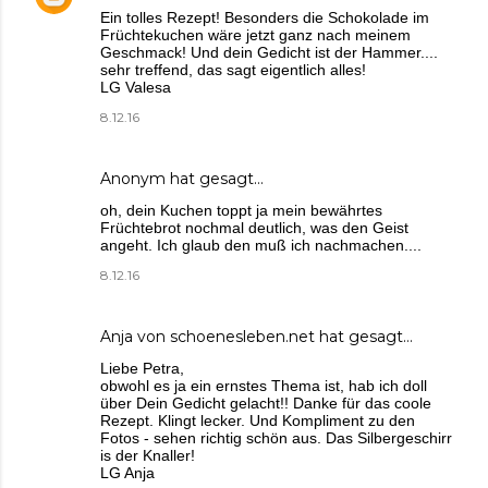
Ein tolles Rezept! Besonders die Schokolade im
Früchtekuchen wäre jetzt ganz nach meinem
Geschmack! Und dein Gedicht ist der Hammer....
sehr treffend, das sagt eigentlich alles!
LG Valesa
8.12.16
Anonym hat gesagt…
oh, dein Kuchen toppt ja mein bewährtes
Früchtebrot nochmal deutlich, was den Geist
angeht. Ich glaub den muß ich nachmachen....
8.12.16
Anja von schoenesleben.net
hat gesagt…
Liebe Petra,
obwohl es ja ein ernstes Thema ist, hab ich doll
über Dein Gedicht gelacht!! Danke für das coole
Rezept. Klingt lecker. Und Kompliment zu den
Fotos - sehen richtig schön aus. Das Silbergeschirr
is der Knaller!
LG Anja