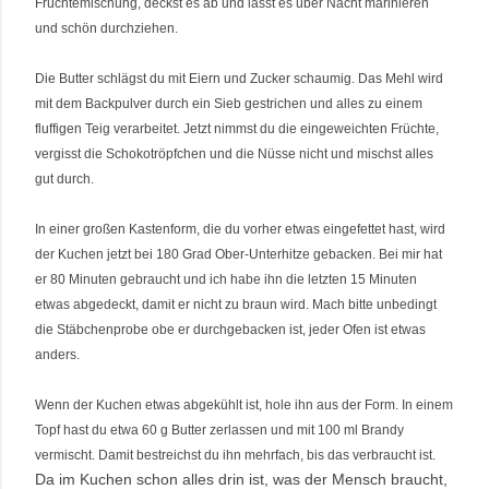
Früchtemischung, deckst es ab und lässt es über Nacht marinieren
und schön durchziehen.
Die Butter schlägst du mit Eiern und Zucker schaumig. Das Mehl wird
mit dem Backpulver durch ein Sieb gestrichen und alles zu einem
fluffigen Teig verarbeitet. Jetzt nimmst du die eingeweichten Früchte,
vergisst die Schokotröpfchen und die Nüsse nicht und mischst alles
gut durch.
In einer großen Kastenform, die du vorher etwas eingefettet hast, wird
der Kuchen jetzt bei 180 Grad Ober-Unterhitze gebacken. Bei mir hat
er 80 Minuten gebraucht und ich habe ihn die letzten 15 Minuten
etwas abgedeckt, damit er nicht zu braun wird. Mach bitte unbedingt
die Stäbchenprobe obe er durchgebacken ist, jeder Ofen ist etwas
anders.
Wenn der Kuchen etwas abgekühlt ist, hole ihn aus der Form. In einem
Topf hast du etwa 60 g Butter zerlassen und mit 100 ml Brandy
vermischt. Damit bestreichst du ihn mehrfach, bis das verbraucht ist.
Da im Kuchen schon alles drin ist, was der Mensch braucht,