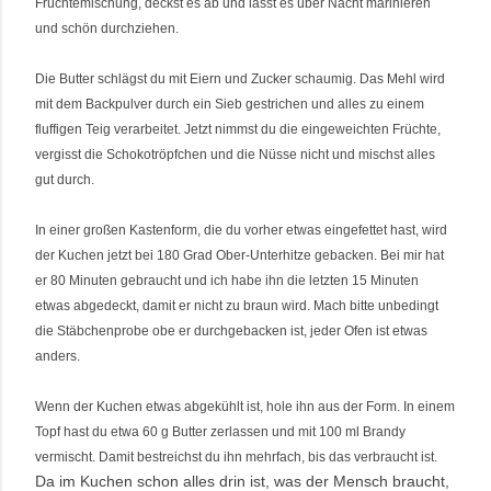
Früchtemischung, deckst es ab und lässt es über Nacht marinieren
und schön durchziehen.
Die Butter schlägst du mit Eiern und Zucker schaumig. Das Mehl wird
mit dem Backpulver durch ein Sieb gestrichen und alles zu einem
fluffigen Teig verarbeitet. Jetzt nimmst du die eingeweichten Früchte,
vergisst die Schokotröpfchen und die Nüsse nicht und mischst alles
gut durch.
In einer großen Kastenform, die du vorher etwas eingefettet hast, wird
der Kuchen jetzt bei 180 Grad Ober-Unterhitze gebacken. Bei mir hat
er 80 Minuten gebraucht und ich habe ihn die letzten 15 Minuten
etwas abgedeckt, damit er nicht zu braun wird. Mach bitte unbedingt
die Stäbchenprobe obe er durchgebacken ist, jeder Ofen ist etwas
anders.
Wenn der Kuchen etwas abgekühlt ist, hole ihn aus der Form. In einem
Topf hast du etwa 60 g Butter zerlassen und mit 100 ml Brandy
vermischt. Damit bestreichst du ihn mehrfach, bis das verbraucht ist.
Da im Kuchen schon alles drin ist, was der Mensch braucht,