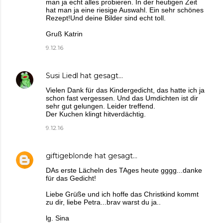
man ja echt alles probieren. In der heutigen Zeit
hat man ja eine riesige Auswahl. Ein sehr schönes
Rezept!Und deine Bilder sind echt toll.
Gruß Katrin
9.12.16
Susi Liedl
hat gesagt…
Vielen Dank für das Kindergedicht, das hatte ich ja
schon fast vergessen. Und das Umdichten ist dir
sehr gut gelungen. Leider treffend.
Der Kuchen klingt hitverdächtig.
9.12.16
giftigeblonde
hat gesagt…
DAs erste Lächeln des TAges heute gggg...danke
für das Gedicht!
Liebe Grüße und ich hoffe das Christkind kommt
zu dir, liebe Petra...brav warst du ja..
lg. Sina