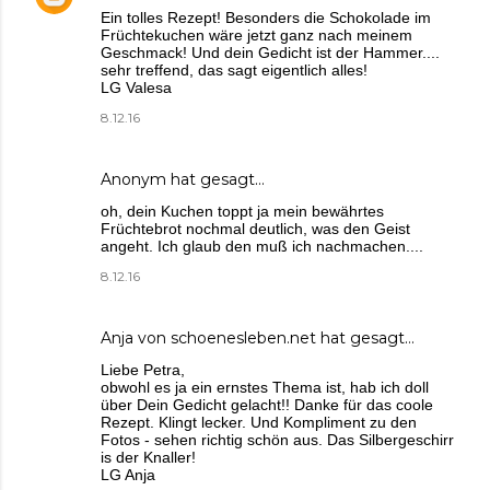
Ein tolles Rezept! Besonders die Schokolade im
Früchtekuchen wäre jetzt ganz nach meinem
Geschmack! Und dein Gedicht ist der Hammer....
sehr treffend, das sagt eigentlich alles!
LG Valesa
8.12.16
Anonym hat gesagt…
oh, dein Kuchen toppt ja mein bewährtes
Früchtebrot nochmal deutlich, was den Geist
angeht. Ich glaub den muß ich nachmachen....
8.12.16
Anja von schoenesleben.net
hat gesagt…
Liebe Petra,
obwohl es ja ein ernstes Thema ist, hab ich doll
über Dein Gedicht gelacht!! Danke für das coole
Rezept. Klingt lecker. Und Kompliment zu den
Fotos - sehen richtig schön aus. Das Silbergeschirr
is der Knaller!
LG Anja