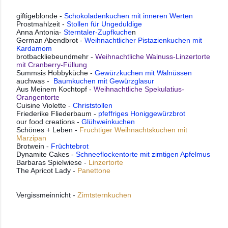
giftigeblonde -
Schokoladenkuchen mit inneren Werten
Prostmahlzeit -
Stollen für Ungeduldige
Anna Antonia-
Sterntaler-Zupfkuche
n
German Abendbrot -
Weihnachtlicher Pistazienkuchen mit
Kardamom
brotbackliebeundmehr -
Weihnachtliche Walnuss-Linzertorte
mit Cranberry-Füllung
Summsis Hobbyküche -
Gewürzkuchen mit Walnüssen
auchwas -
Baumkuchen mit Gewürzglasur
Aus Meinem Kochtopf -
Weihnachtliche Spekulatius-
Orangentorte
Cuisine Violette -
Christstollen
Friederike Fliederbaum -
pfeffriges Honiggewürzbrot
our food creations -
Glühweinkuchen
Schönes + Leben -
Fruchtiger Weihnachtskuchen mit
Marzipan
Brotwein -
Früchtebrot
Dynamite Cakes -
Schneeflockentorte mit zimtigen Apfelmus
Barbaras Spielwiese -
Linzertorte
The Apricot Lady -
Panettone
Vergissmeinnicht - 
Zimtsternkuchen 