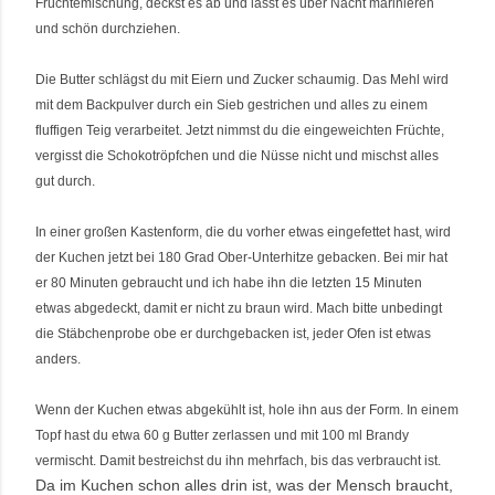
Früchtemischung, deckst es ab und lässt es über Nacht marinieren
und schön durchziehen.
Die Butter schlägst du mit Eiern und Zucker schaumig. Das Mehl wird
mit dem Backpulver durch ein Sieb gestrichen und alles zu einem
fluffigen Teig verarbeitet. Jetzt nimmst du die eingeweichten Früchte,
vergisst die Schokotröpfchen und die Nüsse nicht und mischst alles
gut durch.
In einer großen Kastenform, die du vorher etwas eingefettet hast, wird
der Kuchen jetzt bei 180 Grad Ober-Unterhitze gebacken. Bei mir hat
er 80 Minuten gebraucht und ich habe ihn die letzten 15 Minuten
etwas abgedeckt, damit er nicht zu braun wird. Mach bitte unbedingt
die Stäbchenprobe obe er durchgebacken ist, jeder Ofen ist etwas
anders.
Wenn der Kuchen etwas abgekühlt ist, hole ihn aus der Form. In einem
Topf hast du etwa 60 g Butter zerlassen und mit 100 ml Brandy
vermischt. Damit bestreichst du ihn mehrfach, bis das verbraucht ist.
Da im Kuchen schon alles drin ist, was der Mensch braucht,