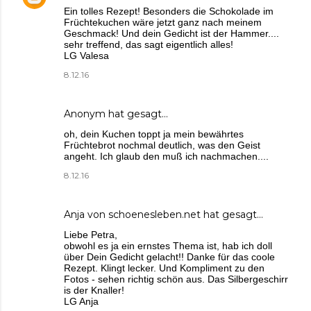
Ein tolles Rezept! Besonders die Schokolade im
Früchtekuchen wäre jetzt ganz nach meinem
Geschmack! Und dein Gedicht ist der Hammer....
sehr treffend, das sagt eigentlich alles!
LG Valesa
8.12.16
Anonym hat gesagt…
oh, dein Kuchen toppt ja mein bewährtes
Früchtebrot nochmal deutlich, was den Geist
angeht. Ich glaub den muß ich nachmachen....
8.12.16
Anja von schoenesleben.net
hat gesagt…
Liebe Petra,
obwohl es ja ein ernstes Thema ist, hab ich doll
über Dein Gedicht gelacht!! Danke für das coole
Rezept. Klingt lecker. Und Kompliment zu den
Fotos - sehen richtig schön aus. Das Silbergeschirr
is der Knaller!
LG Anja