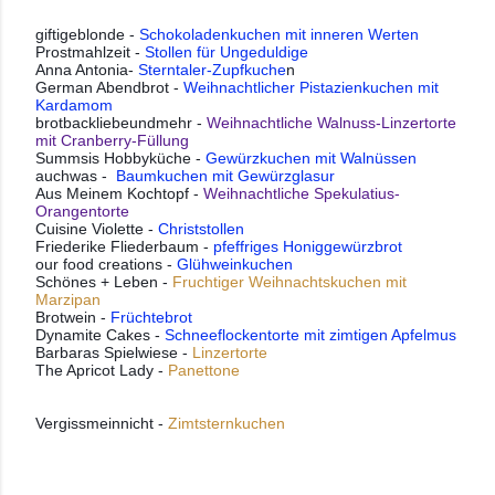
giftigeblonde -
Schokoladenkuchen mit inneren Werten
Prostmahlzeit -
Stollen für Ungeduldige
Anna Antonia-
Sterntaler-Zupfkuche
n
German Abendbrot -
Weihnachtlicher Pistazienkuchen mit
Kardamom
brotbackliebeundmehr -
Weihnachtliche Walnuss-Linzertorte
mit Cranberry-Füllung
Summsis Hobbyküche -
Gewürzkuchen mit Walnüssen
auchwas -
Baumkuchen mit Gewürzglasur
Aus Meinem Kochtopf -
Weihnachtliche Spekulatius-
Orangentorte
Cuisine Violette -
Christstollen
Friederike Fliederbaum -
pfeffriges Honiggewürzbrot
our food creations -
Glühweinkuchen
Schönes + Leben -
Fruchtiger Weihnachtskuchen mit
Marzipan
Brotwein -
Früchtebrot
Dynamite Cakes -
Schneeflockentorte mit zimtigen Apfelmus
Barbaras Spielwiese -
Linzertorte
The Apricot Lady -
Panettone
Vergissmeinnicht - 
Zimtsternkuchen 