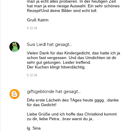
man ja echt alles probieren. In der heutigen Zeit
hat man ja eine riesige Auswahl. Ein sehr schönes
Rezept!Und deine Bilder sind echt toll.
Gruß Katrin
9.12.16
Susi Liedl
hat gesagt…
Vielen Dank für das Kindergedicht, das hatte ich ja
schon fast vergessen. Und das Umdichten ist dir
sehr gut gelungen. Leider treffend.
Der Kuchen klingt hitverdächtig.
9.12.16
giftigeblonde
hat gesagt…
DAs erste Lächeln des TAges heute gggg...danke
für das Gedicht!
Liebe Grüße und ich hoffe das Christkind kommt
zu dir, liebe Petra...brav warst du ja..
lg. Sina