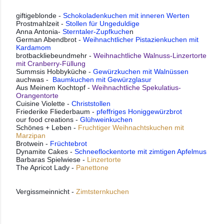
giftigeblonde -
Schokoladenkuchen mit inneren Werten
Prostmahlzeit -
Stollen für Ungeduldige
Anna Antonia-
Sterntaler-Zupfkuche
n
German Abendbrot -
Weihnachtlicher Pistazienkuchen mit
Kardamom
brotbackliebeundmehr -
Weihnachtliche Walnuss-Linzertorte
mit Cranberry-Füllung
Summsis Hobbyküche -
Gewürzkuchen mit Walnüssen
auchwas -
Baumkuchen mit Gewürzglasur
Aus Meinem Kochtopf -
Weihnachtliche Spekulatius-
Orangentorte
Cuisine Violette -
Christstollen
Friederike Fliederbaum -
pfeffriges Honiggewürzbrot
our food creations -
Glühweinkuchen
Schönes + Leben -
Fruchtiger Weihnachtskuchen mit
Marzipan
Brotwein -
Früchtebrot
Dynamite Cakes -
Schneeflockentorte mit zimtigen Apfelmus
Barbaras Spielwiese -
Linzertorte
The Apricot Lady -
Panettone
Vergissmeinnicht - 
Zimtsternkuchen 