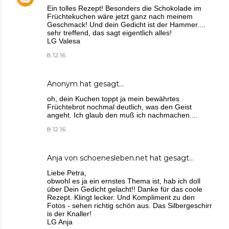
Ein tolles Rezept! Besonders die Schokolade im
Früchtekuchen wäre jetzt ganz nach meinem
Geschmack! Und dein Gedicht ist der Hammer....
sehr treffend, das sagt eigentlich alles!
LG Valesa
8.12.16
Anonym hat gesagt…
oh, dein Kuchen toppt ja mein bewährtes
Früchtebrot nochmal deutlich, was den Geist
angeht. Ich glaub den muß ich nachmachen....
8.12.16
Anja von schoenesleben.net
hat gesagt…
Liebe Petra,
obwohl es ja ein ernstes Thema ist, hab ich doll
über Dein Gedicht gelacht!! Danke für das coole
Rezept. Klingt lecker. Und Kompliment zu den
Fotos - sehen richtig schön aus. Das Silbergeschirr
is der Knaller!
LG Anja