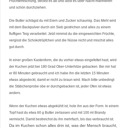
Früchtemischung, deckst es ab und lässt es über Nacht marinieren
und schön durchziehen.
Die Butter schlägst du mit Eiern und Zucker schaumig. Das Mehl wird
mit dem Backpulver durch ein Sieb gestrichen und alles zu einem
fluffigen Teig verarbeitet. Jetzt nimmst du die eingeweichten Früchte,
vergisst die Schokotröpfchen und die Nüsse nicht und mischst alles
gut durch.
In einer großen Kastenform, die du vorher etwas eingefettet hast, wird
der Kuchen jetzt bei 180 Grad Ober-Unterhitze gebacken. Bei mir hat
er 80 Minuten gebraucht und ich habe ihn die letzten 15 Minuten
etwas abgedeckt, damit er nicht zu braun wird. Mach bitte unbedingt
die Stäbchenprobe obe er durchgebacken ist, jeder Ofen ist etwas
anders.
Wenn der Kuchen etwas abgekühlt ist, hole ihn aus der Form. In einem
Topf hast du etwa 60 g Butter zerlassen und mit 100 ml Brandy
vermischt. Damit bestreichst du ihn mehrfach, bis das verbraucht ist.
Da im Kuchen schon alles drin ist, was der Mensch braucht,