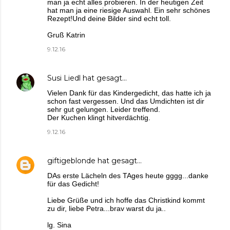
man ja echt alles probieren. In der heutigen Zeit
hat man ja eine riesige Auswahl. Ein sehr schönes
Rezept!Und deine Bilder sind echt toll.
Gruß Katrin
9.12.16
Susi Liedl
hat gesagt…
Vielen Dank für das Kindergedicht, das hatte ich ja
schon fast vergessen. Und das Umdichten ist dir
sehr gut gelungen. Leider treffend.
Der Kuchen klingt hitverdächtig.
9.12.16
giftigeblonde
hat gesagt…
DAs erste Lächeln des TAges heute gggg...danke
für das Gedicht!
Liebe Grüße und ich hoffe das Christkind kommt
zu dir, liebe Petra...brav warst du ja..
lg. Sina