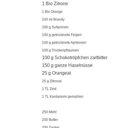
1 Bio Zitrone
1 Bio Orange
100 ml Brandy
100 g Sultaninen
100 g getrocknete Feigen
100 g getrocknete Aprikosen
100 g Trockenpflaumen
100 g Schokotröpfchen zartbitter
150 g ganze Haselnüsse
25 g Orangeat
25 g Zitronat
1 TL Zimt
1 TL Kardamom gemahlen
250 Mehl
250 Butter
200 Zucker