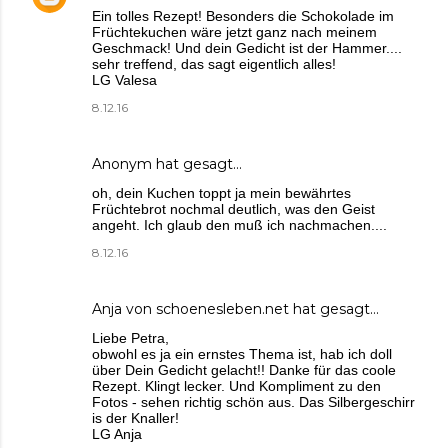
Ein tolles Rezept! Besonders die Schokolade im
Früchtekuchen wäre jetzt ganz nach meinem
Geschmack! Und dein Gedicht ist der Hammer....
sehr treffend, das sagt eigentlich alles!
LG Valesa
8.12.16
Anonym hat gesagt…
oh, dein Kuchen toppt ja mein bewährtes
Früchtebrot nochmal deutlich, was den Geist
angeht. Ich glaub den muß ich nachmachen....
8.12.16
Anja von schoenesleben.net
hat gesagt…
Liebe Petra,
obwohl es ja ein ernstes Thema ist, hab ich doll
über Dein Gedicht gelacht!! Danke für das coole
Rezept. Klingt lecker. Und Kompliment zu den
Fotos - sehen richtig schön aus. Das Silbergeschirr
is der Knaller!
LG Anja