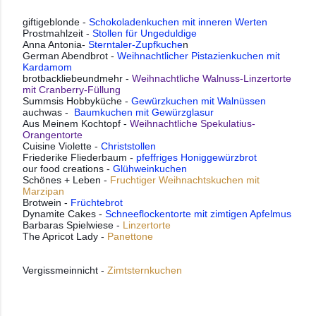
giftigeblonde -
Schokoladenkuchen mit inneren Werten
Prostmahlzeit -
Stollen für Ungeduldige
Anna Antonia-
Sterntaler-Zupfkuche
n
German Abendbrot -
Weihnachtlicher Pistazienkuchen mit
Kardamom
brotbackliebeundmehr -
Weihnachtliche Walnuss-Linzertorte
mit Cranberry-Füllung
Summsis Hobbyküche -
Gewürzkuchen mit Walnüssen
auchwas -
Baumkuchen mit Gewürzglasur
Aus Meinem Kochtopf -
Weihnachtliche Spekulatius-
Orangentorte
Cuisine Violette -
Christstollen
Friederike Fliederbaum -
pfeffriges Honiggewürzbrot
our food creations -
Glühweinkuchen
Schönes + Leben -
Fruchtiger Weihnachtskuchen mit
Marzipan
Brotwein -
Früchtebrot
Dynamite Cakes -
Schneeflockentorte mit zimtigen Apfelmus
Barbaras Spielwiese -
Linzertorte
The Apricot Lady -
Panettone
Vergissmeinnicht - 
Zimtsternkuchen 