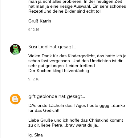
man ja echt alles probieren. In der heutigen Zeit
hat man ja eine riesige Auswahl. Ein sehr schönes
Rezept!Und deine Bilder sind echt toll.
Gruß Katrin
9.12.16
Susi Liedl
hat gesagt…
Vielen Dank für das Kindergedicht, das hatte ich ja
schon fast vergessen. Und das Umdichten ist dir
sehr gut gelungen. Leider treffend.
Der Kuchen klingt hitverdächtig.
9.12.16
giftigeblonde
hat gesagt…
DAs erste Lächeln des TAges heute gggg...danke
für das Gedicht!
Liebe Grüße und ich hoffe das Christkind kommt
zu dir, liebe Petra...brav warst du ja..
lg. Sina