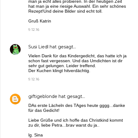
man ja echt alles probieren. In der heutigen Zeit
hat man ja eine riesige Auswahl. Ein sehr schönes
Rezept!Und deine Bilder sind echt toll.
Gruß Katrin
9.12.16
Susi Liedl
hat gesagt…
Vielen Dank für das Kindergedicht, das hatte ich ja
schon fast vergessen. Und das Umdichten ist dir
sehr gut gelungen. Leider treffend.
Der Kuchen klingt hitverdächtig.
9.12.16
giftigeblonde
hat gesagt…
DAs erste Lächeln des TAges heute gggg...danke
für das Gedicht!
Liebe Grüße und ich hoffe das Christkind kommt
zu dir, liebe Petra...brav warst du ja..
lg. Sina