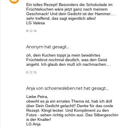
Ein tolles Rezept! Besonders die Schokolade im
Früchtekuchen wäre jetzt ganz nach meinem
Geschmack! Und dein Gedicht ist der Hammer....
sehr treffend, das sagt eigentlich alles!
LG Valesa
8.12.16
Anonym hat gesagt…
oh, dein Kuchen toppt ja mein bewährtes
Früchtebrot nochmal deutlich, was den Geist
angeht. Ich glaub den muß ich nachmachen....
8.12.16
Anja von schoenesleben.net
hat gesagt…
Liebe Petra,
obwohl es ja ein ernstes Thema ist, hab ich doll
über Dein Gedicht gelacht!! Danke für das coole
Rezept. Klingt lecker. Und Kompliment zu den
Fotos - sehen richtig schön aus. Das Silbergeschirr
is der Knaller!
LG Anja