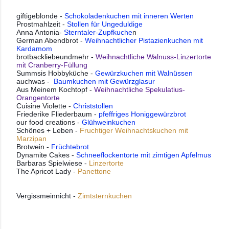
giftigeblonde -
Schokoladenkuchen mit inneren Werten
Prostmahlzeit -
Stollen für Ungeduldige
Anna Antonia-
Sterntaler-Zupfkuche
n
German Abendbrot -
Weihnachtlicher Pistazienkuchen mit
Kardamom
brotbackliebeundmehr -
Weihnachtliche Walnuss-Linzertorte
mit Cranberry-Füllung
Summsis Hobbyküche -
Gewürzkuchen mit Walnüssen
auchwas -
Baumkuchen mit Gewürzglasur
Aus Meinem Kochtopf -
Weihnachtliche Spekulatius-
Orangentorte
Cuisine Violette -
Christstollen
Friederike Fliederbaum -
pfeffriges Honiggewürzbrot
our food creations -
Glühweinkuchen
Schönes + Leben -
Fruchtiger Weihnachtskuchen mit
Marzipan
Brotwein -
Früchtebrot
Dynamite Cakes -
Schneeflockentorte mit zimtigen Apfelmus
Barbaras Spielwiese -
Linzertorte
The Apricot Lady -
Panettone
Vergissmeinnicht - 
Zimtsternkuchen 