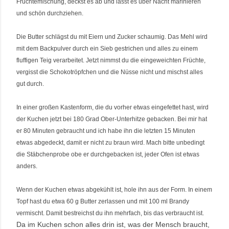
Früchtemischung, deckst es ab und lässt es über Nacht marinieren
und schön durchziehen.
Die Butter schlägst du mit Eiern und Zucker schaumig. Das Mehl wird
mit dem Backpulver durch ein Sieb gestrichen und alles zu einem
fluffigen Teig verarbeitet. Jetzt nimmst du die eingeweichten Früchte,
vergisst die Schokotröpfchen und die Nüsse nicht und mischst alles
gut durch.
In einer großen Kastenform, die du vorher etwas eingefettet hast, wird
der Kuchen jetzt bei 180 Grad Ober-Unterhitze gebacken. Bei mir hat
er 80 Minuten gebraucht und ich habe ihn die letzten 15 Minuten
etwas abgedeckt, damit er nicht zu braun wird. Mach bitte unbedingt
die Stäbchenprobe obe er durchgebacken ist, jeder Ofen ist etwas
anders.
Wenn der Kuchen etwas abgekühlt ist, hole ihn aus der Form. In einem
Topf hast du etwa 60 g Butter zerlassen und mit 100 ml Brandy
vermischt. Damit bestreichst du ihn mehrfach, bis das verbraucht ist.
Da im Kuchen schon alles drin ist, was der Mensch braucht,