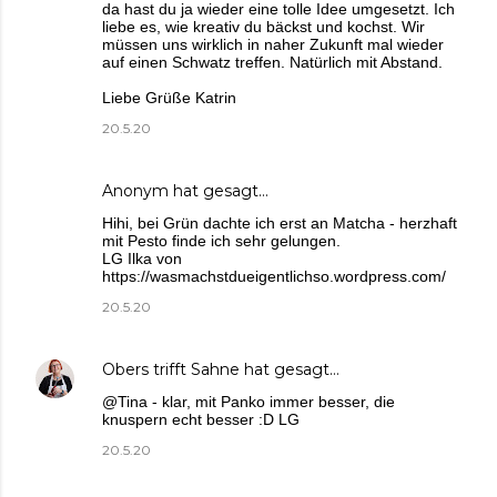
da hast du ja wieder eine tolle Idee umgesetzt. Ich
liebe es, wie kreativ du bäckst und kochst. Wir
müssen uns wirklich in naher Zukunft mal wieder
auf einen Schwatz treffen. Natürlich mit Abstand.
Liebe Grüße Katrin
20.5.20
Anonym hat gesagt…
Hihi, bei Grün dachte ich erst an Matcha - herzhaft
mit Pesto finde ich sehr gelungen.
LG Ilka von
https://wasmachstdueigentlichso.wordpress.com/
20.5.20
Obers trifft Sahne
hat gesagt…
@Tina - klar, mit Panko immer besser, die
knuspern echt besser :D LG
20.5.20