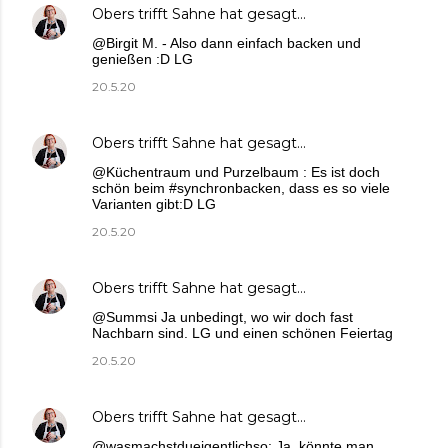
Obers trifft Sahne
hat gesagt…
@Birgit M. - Also dann einfach backen und
genießen :D LG
20.5.20
Obers trifft Sahne
hat gesagt…
@Küchentraum und Purzelbaum : Es ist doch
schön beim #synchronbacken, dass es so viele
Varianten gibt:D LG
20.5.20
Obers trifft Sahne
hat gesagt…
@Summsi Ja unbedingt, wo wir doch fast
Nachbarn sind. LG und einen schönen Feiertag
20.5.20
Obers trifft Sahne
hat gesagt…
@wasmachstdueigentlichso: Ja, könnte man