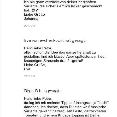
ich bin ganz verzückt von deiner herzhaften
Variante, die sicher ziemlich lecker geschmeckt
hat. 😍💕
Liebe Grüße
Johanna
22.5.20
Eva von evchenkocht
hat gesagt…
Hallo liebe Petra,
allein schon die Idee das ganze herzhaft zu
gestalten, find ich klasse. Aber spätestens mit den
knusprigen Streuseln drauf - genial!
Liebe Grüße,
Eva
22.5.20
Birgit D
hat gesagt…
Hallo liebe Petra,
da lag ich mit meinem Tipp auf Instagram ja "leicht"
daneben. Ich dachte, dass Du eine weißrussische
Variante gewählt hättest.. Mit Pesto, getrockneten
Tomaten und einem Knuspertopping ist Deine