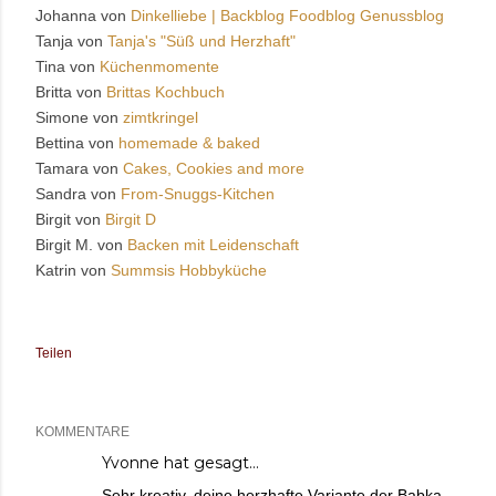
Johanna von
Dinkelliebe | Backblog Foodblog Genussblog
Tanja von
Tanja's "Süß und Herzhaft"
Tina von
Küchenmomente
Britta von
Brittas Kochbuch
Simone von
zimtkringel
Bettina von
homemade & baked
Tamara von
Cakes, Cookies and more
Sandra von
From-Snuggs-Kitchen
Birgit von
Birgit D
Birgit M. von
Backen mit Leidenschaft
Katrin von
Summsis Hobbyküche
Teilen
KOMMENTARE
Yvonne
hat gesagt…
Sehr kreativ, deine herzhafte Variante der Babka