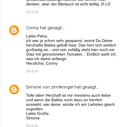
denken, aber der Bärlauch ist echt deftig :D LG
20.5.20
Conny
hat gesagt…
Liebe Petra,
ich war ja schon sehr gespannt, womit Du Deine
herzhafte Babka gefüllt hast. Das hört sich wirklich
großartig an - und rein zufällig steht hier noch ein
Glas mit getrockneten Tomaten... Endlich weiß ich,
was ich damit anfange.
Herzlichst, Conny
20.5.20
Simone von zimtkringel
hat gesagt…
Tolle Idee! Herzhaft ist mir meistens auch lieber
und wenn die Babka noch dazu so herrlich
aussieht, wie deine, würde ich am Liebsten gleich
zugreifen.
Liebe Grüße
Simone
20.5.20