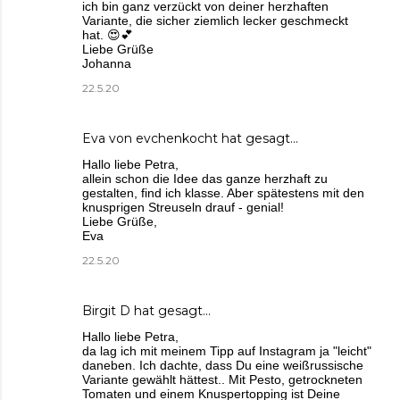
ich bin ganz verzückt von deiner herzhaften
Variante, die sicher ziemlich lecker geschmeckt
hat. 😍💕
Liebe Grüße
Johanna
22.5.20
Eva von evchenkocht
hat gesagt…
Hallo liebe Petra,
allein schon die Idee das ganze herzhaft zu
gestalten, find ich klasse. Aber spätestens mit den
knusprigen Streuseln drauf - genial!
Liebe Grüße,
Eva
22.5.20
Birgit D
hat gesagt…
Hallo liebe Petra,
da lag ich mit meinem Tipp auf Instagram ja "leicht"
daneben. Ich dachte, dass Du eine weißrussische
Variante gewählt hättest.. Mit Pesto, getrockneten
Tomaten und einem Knuspertopping ist Deine