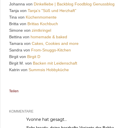
Johanna von
Dinkelliebe | Backblog Foodblog Genussblog
Tanja von
Tanja's "Süß und Herzhaft"
Tina von
Küchenmomente
Britta von
Brittas Kochbuch
Simone von
zimtkringel
Bettina von
homemade & baked
Tamara von
Cakes, Cookies and more
Sandra von
From-Snuggs-Kitchen
Birgit von
Birgit D
Birgit M. von
Backen mit Leidenschaft
Katrin von
Summsis Hobbyküche
Teilen
KOMMENTARE
Yvonne
hat gesagt…
Sehr kreativ, deine herzhafte Variante der Babka