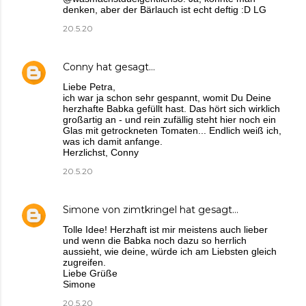
denken, aber der Bärlauch ist echt deftig :D LG
20.5.20
Conny
hat gesagt…
Liebe Petra,
ich war ja schon sehr gespannt, womit Du Deine
herzhafte Babka gefüllt hast. Das hört sich wirklich
großartig an - und rein zufällig steht hier noch ein
Glas mit getrockneten Tomaten... Endlich weiß ich,
was ich damit anfange.
Herzlichst, Conny
20.5.20
Simone von zimtkringel
hat gesagt…
Tolle Idee! Herzhaft ist mir meistens auch lieber
und wenn die Babka noch dazu so herrlich
aussieht, wie deine, würde ich am Liebsten gleich
zugreifen.
Liebe Grüße
Simone
20.5.20