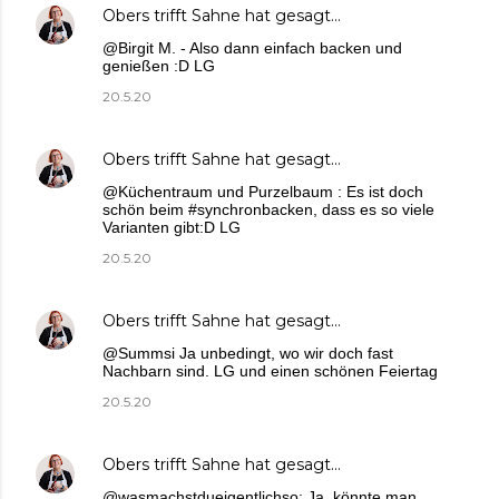
Obers trifft Sahne
hat gesagt…
@Birgit M. - Also dann einfach backen und
genießen :D LG
20.5.20
Obers trifft Sahne
hat gesagt…
@Küchentraum und Purzelbaum : Es ist doch
schön beim #synchronbacken, dass es so viele
Varianten gibt:D LG
20.5.20
Obers trifft Sahne
hat gesagt…
@Summsi Ja unbedingt, wo wir doch fast
Nachbarn sind. LG und einen schönen Feiertag
20.5.20
Obers trifft Sahne
hat gesagt…
@wasmachstdueigentlichso: Ja, könnte man