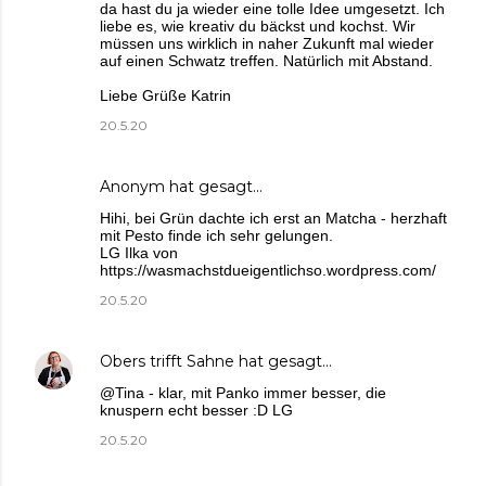
da hast du ja wieder eine tolle Idee umgesetzt. Ich
liebe es, wie kreativ du bäckst und kochst. Wir
müssen uns wirklich in naher Zukunft mal wieder
auf einen Schwatz treffen. Natürlich mit Abstand.
Liebe Grüße Katrin
20.5.20
Anonym hat gesagt…
Hihi, bei Grün dachte ich erst an Matcha - herzhaft
mit Pesto finde ich sehr gelungen.
LG Ilka von
https://wasmachstdueigentlichso.wordpress.com/
20.5.20
Obers trifft Sahne
hat gesagt…
@Tina - klar, mit Panko immer besser, die
knuspern echt besser :D LG
20.5.20