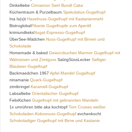
Dinkelliebe
Cinnamon Swirl Bundt Cake
Küchentraum & Purzelbaum
Spekulatius-Gugelhupf
Ina Is(s)t
Haselnuss-Gugelhupf mit Kastanienmehl
Bistroglobal
Pikante Gugelhupfe zum Aperitif
krimiundkeks
Nugat-Espresso-Gugelhupf
ÜberSee-Mädchen
Nuss-Gugelhupf mit Birnen und
Schokolade
Homemade & baked
Gewürzkuchen Marmor Gugelhupf mit
Walnüssen und Zimtguss
SalzigSüssLecker
Saftiger
Blaubeer-Gugelhupf
Backmaedchen 1967
Apfel-Mandel Gugelhupf
ninamanie
Quark-Gugelhupf
zimtkringel
Karamell-Gugelhupf
Labsalliebe
Orientalischer Gugelhupf
FelixKichen
Gugelhopf mit gebrannten Mandeln
1x umrühren bitte aka kochtopf
Tom Cruises weißer
Schokoladen-Kokosnuss-Gugelhupf
evchenkocht
Schokoladiger Gugelhupf mit Birne und Kastanie