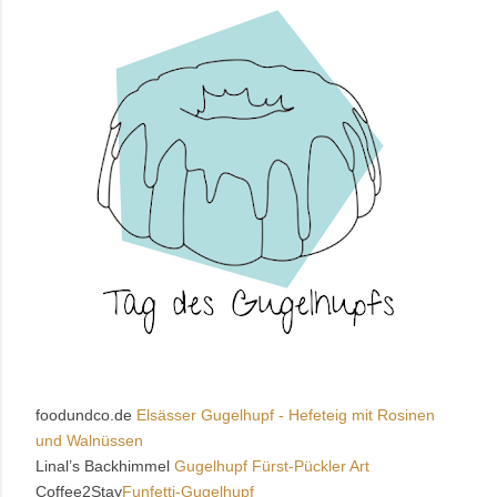
foodundco.de
Elsässer Gugelhupf - Hefeteig mit Rosinen
und Walnüssen
Linal’s Backhimmel
Gugelhupf Fürst-Pückler Art
Coffee2Stay
Funfetti-Gugelhupf