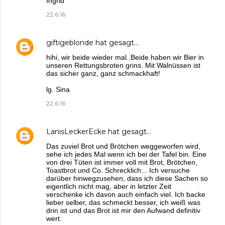
Ingrid
22.6.16
giftigeblonde
hat gesagt…
hihi, wir beide wieder mal..Beide haben wir Bier in
unseren Rettungsbroten grins. Mit Walnüssen ist
das sicher ganz, ganz schmackhaft!
lg. Sina
22.6.16
LanisLeckerEcke
hat gesagt…
Das zuviel Brot und Brötchen weggeworfen wird,
sehe ich jedes Mal wenn ich bei der Tafel bin. Eine
von drei Tüten ist immer voll mit Brot, Brötchen,
Toastbrot und Co. Schrecklich... Ich versuche
darüber hinwegzusehen, dass ich diese Sachen so
eigentlich nicht mag, aber in letzter Zeit
verschenke ich davon auch einfach viel. Ich backe
lieber selber, das schmeckt besser, ich weiß was
drin ist und das Brot ist mir den Aufwand definitiv
wert.