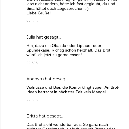
jetzt nicht anders, hätte ich fast geglaubt, du und
Sina hättet euch abgesprochen ;-)
Liebe Grüße!
22.6.16
Julia
hat gesagt…
Hm, dazu ein Obazda oder Liptauer oder
Spundekäse. Richtig schön herzhaft. Das Brot
würd' ich jetzt zu gerne essen!
22.6.16
Anonym hat gesagt…
Walnüsse und Bier, die Kombi klingt super. An Brot-
Ideen herrscht in nächster Zeit kein Mangel...
22.6.16
Britta
hat gesagt…
Das Brot sieht wunderbar aus. So ganz nach
meinem Geschmack, einfach nur mit Butter oder