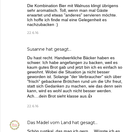
Die Kombination Bier mit Walnuss klingt übrigens
sehr aromatisch. Toll, wenn man mal Gäste
erwartet und etwas "anderes" servieren möchte.
Ich hoffe ich finde mal eine Gelegenheit es
nachzubacken :)
22.6.16
Susanne
hat gesagt…
Du hast recht. Handwerkliche Bäcker haben es
schwer. Ich habe angefangen zu backen, weil es
kaum gutes Brot gab und jetzt bin ich es einfach so
gewohnt. Wobei die Situation ja nicht besser
geworden ist. Solange "der Verbraucher" sich über
"frisch" gebackene Brötchen rund um die Uhr freut,
statt sich Gedanken zu machen, wie das denn sein
kann, wird es wohl auch nicht besser werden.
Ach....dein Brot sieht klasse aus.👍
22.6.16
Das Mädel vom Land
hat gesagt…
Schön rustikal, das mag ich gern ... Wüsste ich es