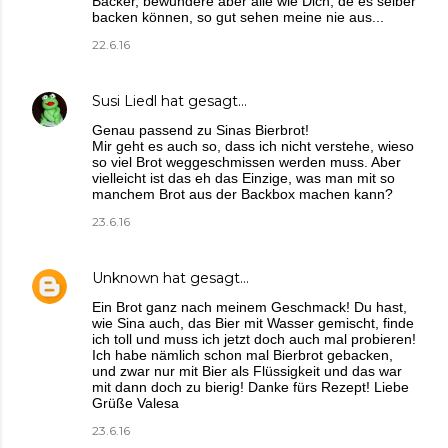
Bäcker, bewundere aber alle wie Dich, de es selber
backen können, so gut sehen meine nie aus...
22.6.16
Susi Liedl
hat gesagt…
Genau passend zu Sinas Bierbrot!
Mir geht es auch so, dass ich nicht verstehe, wieso
so viel Brot weggeschmissen werden muss. Aber
vielleicht ist das eh das Einzige, was man mit so
manchem Brot aus der Backbox machen kann?
23.6.16
Unknown
hat gesagt…
Ein Brot ganz nach meinem Geschmack! Du hast,
wie Sina auch, das Bier mit Wasser gemischt, finde
ich toll und muss ich jetzt doch auch mal probieren!
Ich habe nämlich schon mal Bierbrot gebacken,
und zwar nur mit Bier als Flüssigkeit und das war
mit dann doch zu bierig! Danke fürs Rezept! Liebe
Grüße Valesa
23.6.16