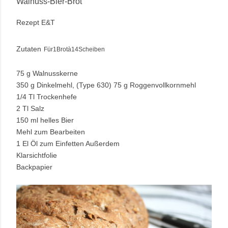
Walnuss-Bier-Brot
Rezept E&T
Zutaten
Für1Brotà14Scheiben
75 g Walnusskerne
350 g Dinkelmehl, (Type 630) 75 g Roggenvollkornmehl
1/4 Tl Trockenhefe
2 Tl Salz
150 ml helles Bier
Mehl zum Bearbeiten
1 El Öl zum Einfetten Außerdem
Klarsichtfolie
Backpapier