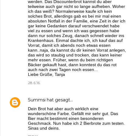
werden. Das Discounterbrot kannst du aber
teilweise auch gar nicht so lange aufheben. Woher
ich das weiß? Normalerweise kaufe ich kein
solches Brot, allerdings gab es bei mir mal einen
absoluten Notfall in der Familie, eine Zeit in der ich
gar keine Gedanken darauf verschwendet habe
viel zu essen und wenn ich was gegessen habe
dann nur solches Zeug, danach schnell wieder ins
Krankenhaus. Einmal dachte ich, ich kauf das auf
Vorrat, damit ich abends noch etwas essen
kann..naja, da kannst du dir keinen Vorrat anlegen,
das wird so staubig und trocken, das kann keiner
mehr essen. Früher, wenn du beim richtigen
Bäcker gekauft hast, dann konntest du das rot
auch nach zwei Tagen noch essen...
Liebe Grüße, Tanja
28.6.16
Summsi
hat gesagt…
Dein Brot hat aber auch wirklich eine
wunderschöne Farbe. Gefällt mir sehr gut. Das
Bier macht bestimmt einen besonderen
Geschmack. Nun habe ich 2 Bierbrote zum testen.
Sinas und deins.