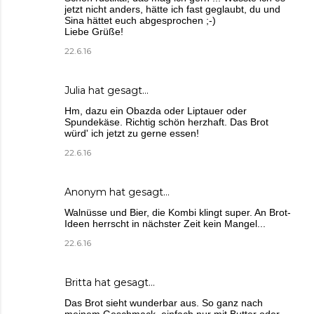
jetzt nicht anders, hätte ich fast geglaubt, du und
Sina hättet euch abgesprochen ;-)
Liebe Grüße!
22.6.16
Julia
hat gesagt…
Hm, dazu ein Obazda oder Liptauer oder
Spundekäse. Richtig schön herzhaft. Das Brot
würd' ich jetzt zu gerne essen!
22.6.16
Anonym hat gesagt…
Walnüsse und Bier, die Kombi klingt super. An Brot-
Ideen herrscht in nächster Zeit kein Mangel...
22.6.16
Britta
hat gesagt…
Das Brot sieht wunderbar aus. So ganz nach
meinem Geschmack, einfach nur mit Butter oder