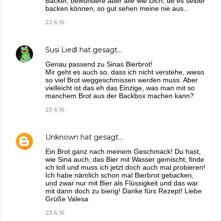
Bäcker, bewundere aber alle wie Dich, de es selber
backen können, so gut sehen meine nie aus...
22.6.16
Susi Liedl
hat gesagt…
Genau passend zu Sinas Bierbrot!
Mir geht es auch so, dass ich nicht verstehe, wieso
so viel Brot weggeschmissen werden muss. Aber
vielleicht ist das eh das Einzige, was man mit so
manchem Brot aus der Backbox machen kann?
23.6.16
Unknown
hat gesagt…
Ein Brot ganz nach meinem Geschmack! Du hast,
wie Sina auch, das Bier mit Wasser gemischt, finde
ich toll und muss ich jetzt doch auch mal probieren!
Ich habe nämlich schon mal Bierbrot gebacken,
und zwar nur mit Bier als Flüssigkeit und das war
mit dann doch zu bierig! Danke fürs Rezept! Liebe
Grüße Valesa
23.6.16