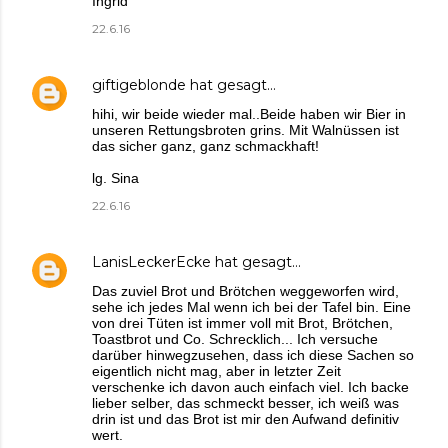
Ingrid
22.6.16
giftigeblonde
hat gesagt…
hihi, wir beide wieder mal..Beide haben wir Bier in
unseren Rettungsbroten grins. Mit Walnüssen ist
das sicher ganz, ganz schmackhaft!
lg. Sina
22.6.16
LanisLeckerEcke
hat gesagt…
Das zuviel Brot und Brötchen weggeworfen wird,
sehe ich jedes Mal wenn ich bei der Tafel bin. Eine
von drei Tüten ist immer voll mit Brot, Brötchen,
Toastbrot und Co. Schrecklich... Ich versuche
darüber hinwegzusehen, dass ich diese Sachen so
eigentlich nicht mag, aber in letzter Zeit
verschenke ich davon auch einfach viel. Ich backe
lieber selber, das schmeckt besser, ich weiß was
drin ist und das Brot ist mir den Aufwand definitiv
wert.