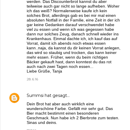
werden. Das Discounterbrot kannst du aber
teilweise auch gar nicht so lange aufheben. Woher
ich das weiß? Normalerweise kaufe ich kein
solches Brot, allerdings gab es bei mir mal einen
absoluten Notfall in der Familie, eine Zeit in der ich
gar keine Gedanken darauf verschwendet habe
viel zu essen und wenn ich was gegessen habe
dann nur solches Zeug, danach schnell wieder ins
Krankenhaus. Einmal dachte ich, ich kauf das auf
Vorrat, damit ich abends noch etwas essen
kann..naja, da kannst du dir keinen Vorrat anlegen,
das wird so staubig und trocken, das kann keiner
mehr essen. Früher, wenn du beim richtigen
Bäcker gekauft hast, dann konntest du das rot
auch nach zwei Tagen noch essen...
Liebe Grüße, Tanja
28.6.16
Summsi
hat gesagt…
Dein Brot hat aber auch wirklich eine
wunderschöne Farbe. Gefällt mir sehr gut. Das
Bier macht bestimmt einen besonderen
Geschmack. Nun habe ich 2 Bierbrote zum testen.
Sinas und deins.