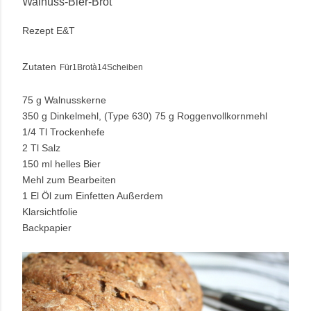
Walnuss-Bier-Brot
Rezept E&T
Zutaten
Für1Brotà14Scheiben
75 g Walnusskerne
350 g Dinkelmehl, (Type 630) 75 g Roggenvollkornmehl
1/4 Tl Trockenhefe
2 Tl Salz
150 ml helles Bier
Mehl zum Bearbeiten
1 El Öl zum Einfetten Außerdem
Klarsichtfolie
Backpapier