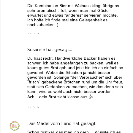
Die Kombination Bier mit Walnuss klingt übrigens
sehr aromatisch. Toll, wenn man mal Gäste
erwartet und etwas "anderes" servieren möchte.
Ich hoffe ich finde mal eine Gelegenheit es
nachzubacken :)
22.6.16
Susanne
hat gesagt…
Du hast recht. Handwerkliche Bäcker haben es
schwer. Ich habe angefangen zu backen, weil es
kaum gutes Brot gab und jetzt bin ich es einfach so
gewohnt. Wobei die Situation ja nicht besser
geworden ist. Solange "der Verbraucher" sich über
"frisch" gebackene Brötchen rund um die Uhr freut,
statt sich Gedanken zu machen, wie das denn sein
kann, wird es wohl auch nicht besser werden.
Ach....dein Brot sieht klasse aus.👍
22.6.16
Das Mädel vom Land
hat gesagt…
Schön rustikal, das mag ich gern ... Wüsste ich es