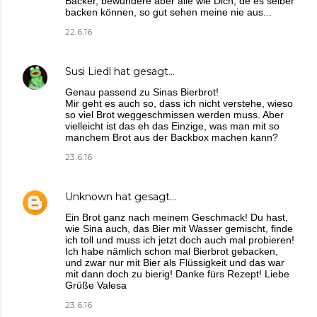
Bäcker, bewundere aber alle wie Dich, de es selber
backen können, so gut sehen meine nie aus...
22.6.16
Susi Liedl
hat gesagt…
Genau passend zu Sinas Bierbrot!
Mir geht es auch so, dass ich nicht verstehe, wieso
so viel Brot weggeschmissen werden muss. Aber
vielleicht ist das eh das Einzige, was man mit so
manchem Brot aus der Backbox machen kann?
23.6.16
Unknown
hat gesagt…
Ein Brot ganz nach meinem Geschmack! Du hast,
wie Sina auch, das Bier mit Wasser gemischt, finde
ich toll und muss ich jetzt doch auch mal probieren!
Ich habe nämlich schon mal Bierbrot gebacken,
und zwar nur mit Bier als Flüssigkeit und das war
mit dann doch zu bierig! Danke fürs Rezept! Liebe
Grüße Valesa
23.6.16