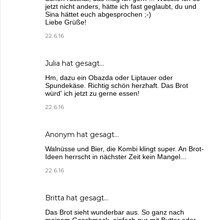
jetzt nicht anders, hätte ich fast geglaubt, du und
Sina hättet euch abgesprochen ;-)
Liebe Grüße!
22.6.16
Julia
hat gesagt…
Hm, dazu ein Obazda oder Liptauer oder
Spundekäse. Richtig schön herzhaft. Das Brot
würd' ich jetzt zu gerne essen!
22.6.16
Anonym hat gesagt…
Walnüsse und Bier, die Kombi klingt super. An Brot-
Ideen herrscht in nächster Zeit kein Mangel...
22.6.16
Britta
hat gesagt…
Das Brot sieht wunderbar aus. So ganz nach
meinem Geschmack, einfach nur mit Butter oder