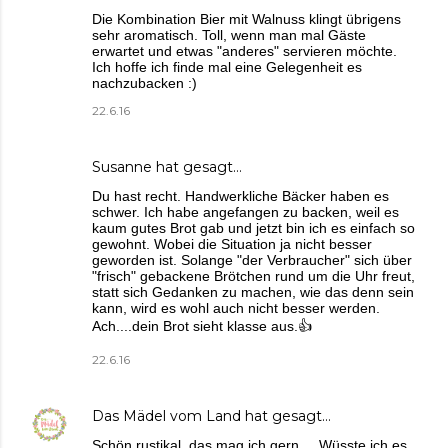
Die Kombination Bier mit Walnuss klingt übrigens
sehr aromatisch. Toll, wenn man mal Gäste
erwartet und etwas "anderes" servieren möchte.
Ich hoffe ich finde mal eine Gelegenheit es
nachzubacken :)
22.6.16
Susanne
hat gesagt…
Du hast recht. Handwerkliche Bäcker haben es
schwer. Ich habe angefangen zu backen, weil es
kaum gutes Brot gab und jetzt bin ich es einfach so
gewohnt. Wobei die Situation ja nicht besser
geworden ist. Solange "der Verbraucher" sich über
"frisch" gebackene Brötchen rund um die Uhr freut,
statt sich Gedanken zu machen, wie das denn sein
kann, wird es wohl auch nicht besser werden.
Ach....dein Brot sieht klasse aus.👍
22.6.16
Das Mädel vom Land
hat gesagt…
Schön rustikal, das mag ich gern ... Wüsste ich es