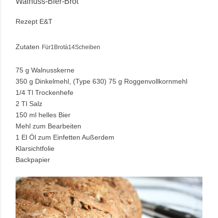
Walnuss-Bier-Brot
Rezept E&T
Zutaten
Für1Brotà14Scheiben
75 g Walnusskerne
350 g Dinkelmehl, (Type 630) 75 g Roggenvollkornmehl
1/4 Tl Trockenhefe
2 Tl Salz
150 ml helles Bier
Mehl zum Bearbeiten
1 El Öl zum Einfetten Außerdem
Klarsichtfolie
Backpapier