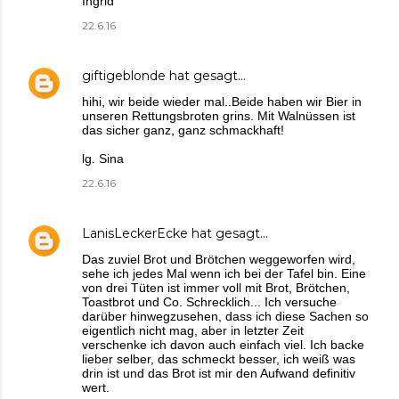
Ingrid
22.6.16
giftigeblonde
hat gesagt…
hihi, wir beide wieder mal..Beide haben wir Bier in
unseren Rettungsbroten grins. Mit Walnüssen ist
das sicher ganz, ganz schmackhaft!
lg. Sina
22.6.16
LanisLeckerEcke
hat gesagt…
Das zuviel Brot und Brötchen weggeworfen wird,
sehe ich jedes Mal wenn ich bei der Tafel bin. Eine
von drei Tüten ist immer voll mit Brot, Brötchen,
Toastbrot und Co. Schrecklich... Ich versuche
darüber hinwegzusehen, dass ich diese Sachen so
eigentlich nicht mag, aber in letzter Zeit
verschenke ich davon auch einfach viel. Ich backe
lieber selber, das schmeckt besser, ich weiß was
drin ist und das Brot ist mir den Aufwand definitiv
wert.