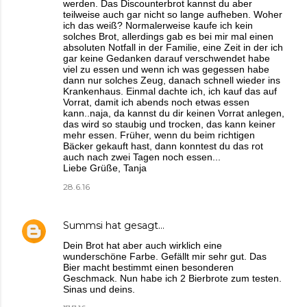
werden. Das Discounterbrot kannst du aber
teilweise auch gar nicht so lange aufheben. Woher
ich das weiß? Normalerweise kaufe ich kein
solches Brot, allerdings gab es bei mir mal einen
absoluten Notfall in der Familie, eine Zeit in der ich
gar keine Gedanken darauf verschwendet habe
viel zu essen und wenn ich was gegessen habe
dann nur solches Zeug, danach schnell wieder ins
Krankenhaus. Einmal dachte ich, ich kauf das auf
Vorrat, damit ich abends noch etwas essen
kann..naja, da kannst du dir keinen Vorrat anlegen,
das wird so staubig und trocken, das kann keiner
mehr essen. Früher, wenn du beim richtigen
Bäcker gekauft hast, dann konntest du das rot
auch nach zwei Tagen noch essen...
Liebe Grüße, Tanja
28.6.16
Summsi
hat gesagt…
Dein Brot hat aber auch wirklich eine
wunderschöne Farbe. Gefällt mir sehr gut. Das
Bier macht bestimmt einen besonderen
Geschmack. Nun habe ich 2 Bierbrote zum testen.
Sinas und deins.