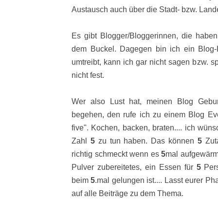
Austausch auch über die Stadt- bzw. Lan
Es gibt Blogger/Bloggerinnen, die habe
dem Buckel. Dagegen bin ich ein Blog
umtreibt, kann ich gar nicht sagen bzw. s
nicht fest.
Wer also Lust hat, meinen Blog Gebur
begehen, den rufe ich zu einem Blog E
five". Kochen, backen, braten.... ich
wüns
Zahl
5
zu tun haben. Das können
5
Zut
richtig schmeckt wenn es
5
mal aufgewärm
Pulver zubereitetes, ein Essen für
5
Pers
beim
5
.mal gelungen ist.... Lasst eurer Ph
auf alle Beiträge zu dem Thema.