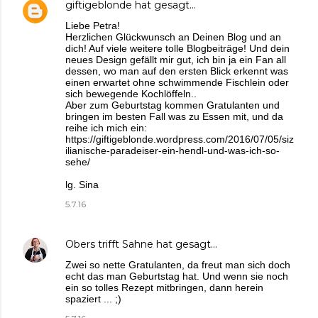
giftigeblonde
hat gesagt…
Liebe Petra!
Herzlichen Glückwunsch an Deinen Blog und an
dich! Auf viele weitere tolle Blogbeiträge! Und dein
neues Design gefällt mir gut, ich bin ja ein Fan all
dessen, wo man auf den ersten Blick erkennt was
einen erwartet ohne schwimmende Fischlein oder
sich bewegende Kochlöffeln..
Aber zum Geburtstag kommen Gratulanten und
bringen im besten Fall was zu Essen mit, und da
reihe ich mich ein:
https://giftigeblonde.wordpress.com/2016/07/05/siz
ilianische-paradeiser-ein-hendl-und-was-ich-so-
sehe/
lg. Sina
5.7.16
Obers trifft Sahne
hat gesagt…
Zwei so nette Gratulanten, da freut man sich doch
echt das man Geburtstag hat. Und wenn sie noch
ein so tolles Rezept mitbringen, dann herein
spaziert ... ;)