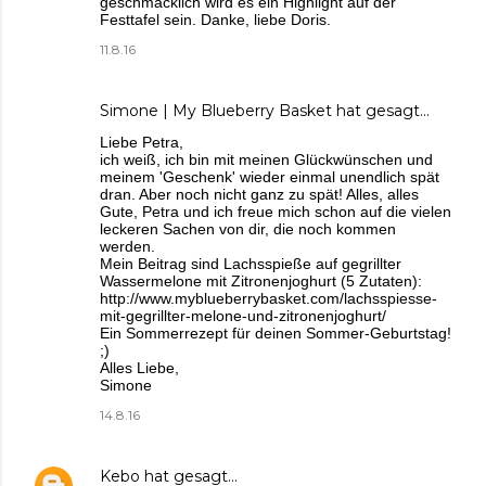
geschmacklich wird es ein Highlight auf der
Festtafel sein. Danke, liebe Doris.
11.8.16
Simone | My Blueberry Basket
hat gesagt…
Liebe Petra,
ich weiß, ich bin mit meinen Glückwünschen und
meinem 'Geschenk' wieder einmal unendlich spät
dran. Aber noch nicht ganz zu spät! Alles, alles
Gute, Petra und ich freue mich schon auf die vielen
leckeren Sachen von dir, die noch kommen
werden.
Mein Beitrag sind Lachsspieße auf gegrillter
Wassermelone mit Zitronenjoghurt (5 Zutaten):
http://www.myblueberrybasket.com/lachsspiesse-
mit-gegrillter-melone-und-zitronenjoghurt/
Ein Sommerrezept für deinen Sommer-Geburtstag!
;)
Alles Liebe,
Simone
14.8.16
Kebo
hat gesagt…