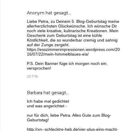
Anonym hat gesagt…
Liebe Petra, zu Deinem 5. Blog-Geburtstag meine
allerherzlichsten Glückwünsche. Ich wünsche Dir
noch viele kreative, kulinarische Kreationen. Mein
Geschenk zum Geburtstag ist eine kühle
Köstlichkeit, die so wunderbar cremig und sahnig
auf der Zunge zergeht.
https://esszimmerimpressionen.wordpress.com/20
16/07/22/mein-himmelblaues-eis/
P.S. Dein Banner füge ich morgen noch ein,
versprochen!
22.7.16
Barbara
hat gesagt…
Ich habe mal gedichtet
und was angerichtet -
nur für dich, liebe Petra. Alles Gute zum Blog-
Geburtstag!
http://xn--schlecktre-heb.de/vier-plus-eins-macht-