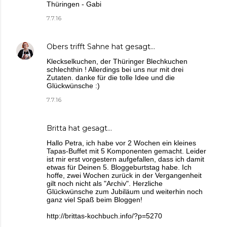
Thüringen - Gabi
7.7.16
Obers trifft Sahne
hat gesagt…
Kleckselkuchen, der Thüringer Blechkuchen
schlechthin ! Allerdings bei uns nur mit drei
Zutaten. danke für die tolle Idee und die
Glückwünsche :)
7.7.16
Britta
hat gesagt…
Hallo Petra, ich habe vor 2 Wochen ein kleines
Tapas-Buffet mit 5 Komponenten gemacht. Leider
ist mir erst vorgestern aufgefallen, dass ich damit
etwas für Deinen 5. Bloggeburtstag habe. Ich
hoffe, zwei Wochen zurück in der Vergangenheit
gilt noch nicht als "Archiv". Herzliche
Glückwünsche zum Jubiläum und weiterhin noch
ganz viel Spaß beim Bloggen!
http://brittas-kochbuch.info/?p=5270