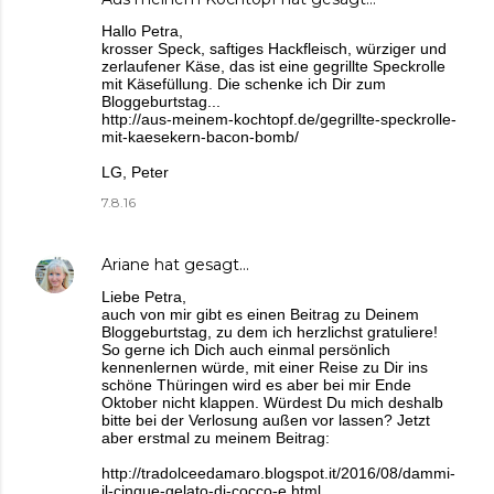
Hallo Petra,
krosser Speck, saftiges Hackfleisch, würziger und
zerlaufener Käse, das ist eine gegrillte Speckrolle
mit Käsefüllung. Die schenke ich Dir zum
Bloggeburtstag...
http://aus-meinem-kochtopf.de/gegrillte-speckrolle-
mit-kaesekern-bacon-bomb/
LG, Peter
7.8.16
Ariane
hat gesagt…
Liebe Petra,
auch von mir gibt es einen Beitrag zu Deinem
Bloggeburtstag, zu dem ich herzlichst gratuliere!
So gerne ich Dich auch einmal persönlich
kennenlernen würde, mit einer Reise zu Dir ins
schöne Thüringen wird es aber bei mir Ende
Oktober nicht klappen. Würdest Du mich deshalb
bitte bei der Verlosung außen vor lassen? Jetzt
aber erstmal zu meinem Beitrag:
http://tradolceedamaro.blogspot.it/2016/08/dammi-
il-cinque-gelato-di-cocco-e.html