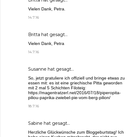
Britta
hat gesagt…
Vielen Dank, Petra.
14.7.16
Britta
hat gesagt…
Vielen Dank, Petra
14.7.16
Susanne
hat gesagt…
So, jetzt gratuliere ich offiziell und bringe etwas zu
essen mit: es ist eine griechische Pitta geworden
mit 2 mal 5 Schichten Filoteig:
https://magentratzerl.net/2016/07/18/piperopita-
piliou-paprika-zwiebel-pie-vom-berg-pilion/
18.7.16
Sabine
hat gesagt…
Herzliche Glückwünsche zum Bloggeburtstag! Ich