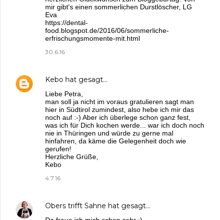
mir gibt's einen sommerlichen Durstlöscher, LG
Eva
https://dental-
food.blogspot.de/2016/06/sommerliche-
erfrischungsmomente-mit.html
30.6.16
Kebo
hat gesagt…
Liebe Petra,
man soll ja nicht im voraus gratulieren sagt man
hier in Südtirol zumindest, also hebe ich mir das
noch auf :-) Aber ich überlege schon ganz fest,
was ich für Dich kochen werde... war ich doch noch
nie in Thüringen und würde zu gerne mal
hinfahren, da käme die Gelegenheit doch wie
gerufen!
Herzliche Grüße,
Kebo
4.7.16
Obers trifft Sahne
hat gesagt…