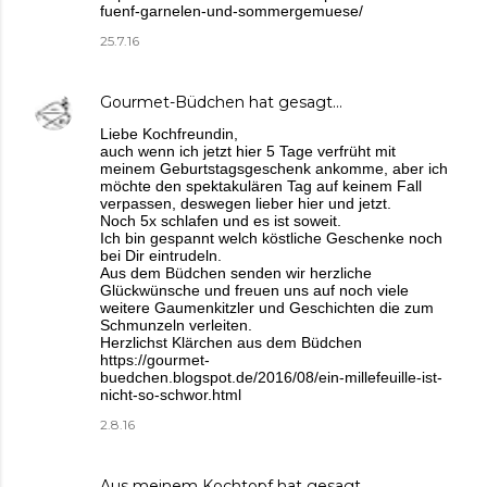
fuenf-garnelen-und-sommergemuese/
25.7.16
Gourmet-Büdchen
hat gesagt…
Liebe Kochfreundin,
auch wenn ich jetzt hier 5 Tage verfrüht mit
meinem Geburtstagsgeschenk ankomme, aber ich
möchte den spektakulären Tag auf keinem Fall
verpassen, deswegen lieber hier und jetzt.
Noch 5x schlafen und es ist soweit.
Ich bin gespannt welch köstliche Geschenke noch
bei Dir eintrudeln.
Aus dem Büdchen senden wir herzliche
Glückwünsche und freuen uns auf noch viele
weitere Gaumenkitzler und Geschichten die zum
Schmunzeln verleiten.
Herzlichst Klärchen aus dem Büdchen
https://gourmet-
buedchen.blogspot.de/2016/08/ein-millefeuille-ist-
nicht-so-schwor.html
2.8.16
Aus meinem Kochtopf
hat gesagt…