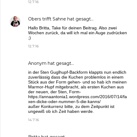
12.7.16
Obers trifft Sahne
hat gesagt…
Hallo Britta, Take für deinen Beitrag. Also zwei
Wochen zurück, da will ich mal ein Auge zudrücken
;)
12.7.16
Anonym hat gesagt…
in der 5ten Guglhupf-Backform klappts nun endlich
zuverlässig dass die Kuchen problemlos in einem
Stück aus der Form gehen- und so hab ich meinen
Marmor-Hupf mitgebracht, als ersten Kuchen aus
der neuen, der 5ten, Form-
https://annaantonia1.wordpress.com/2016/07/14/fa
xen-dicke-oder-nummer-5-die-kanns/
außer Konkurrenz bitte, zu dem Zeitpunkt ist
ungewiß ob ich Zeit haben werde.
14.7.16