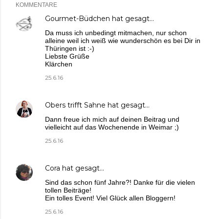
KOMMENTARE
Gourmet-Büdchen
hat gesagt…
Da muss ich unbedingt mitmachen, nur schon
alleine weil ich weiß wie wunderschön es bei Dir in
Thüringen ist :-)
Liebste Grüße
Klärchen
25.6.16
Obers trifft Sahne
hat gesagt…
Dann freue ich mich auf deinen Beitrag und
vielleicht auf das Wochenende in Weimar ;)
25.6.16
Cora
hat gesagt…
Sind das schon fünf Jahre?! Danke für die vielen
tollen Beiträge!
Ein tolles Event! Viel Glück allen Bloggern!
25.6.16