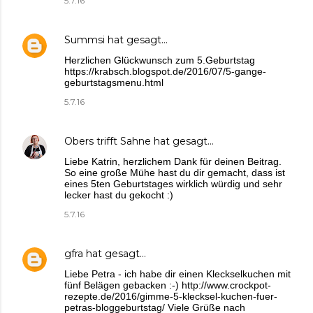
5.7.16
Summsi
hat gesagt…
Herzlichen Glückwunsch zum 5.Geburtstag
https://krabsch.blogspot.de/2016/07/5-gange-
geburtstagsmenu.html
5.7.16
Obers trifft Sahne
hat gesagt…
Liebe Katrin, herzlichem Dank für deinen Beitrag.
So eine große Mühe hast du dir gemacht, dass ist
eines 5ten Geburtstages wirklich würdig und sehr
lecker hast du gekocht :)
5.7.16
gfra
hat gesagt…
Liebe Petra - ich habe dir einen Kleckselkuchen mit
fünf Belägen gebacken :-) http://www.crockpot-
rezepte.de/2016/gimme-5-klecksel-kuchen-fuer-
petras-bloggeburtstag/ Viele Grüße nach