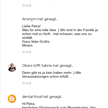
27.6.16
Anonym hat gesagt…
Liebe Petra!
Was für eine tolle Idee :) Wir sind in der Familie ja
schon mal zu fünft...mal schauen, was uns so
einfällt.
Ganz liebe Grüße,
Miriam
27.6.16
Obers trifft Sahne
hat gesagt…
Dann gibt es ja kein halten mehr ;) Alle
Voraussetzungen schon erfüllt ...
27.6.16
dental-food
hat gesagt…
Hi Petra,
herzlichen Glückwunsch zum Bloggeburtag. Von