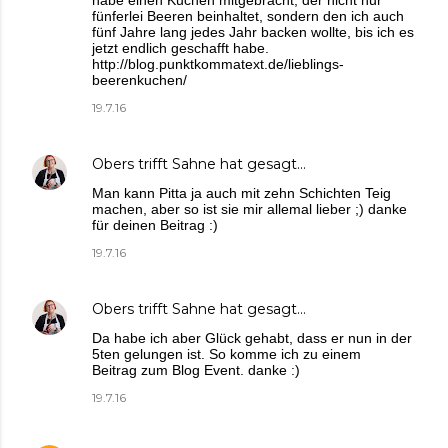
habe einen Kuchen mitgebracht, der nicht nur
fünferlei Beeren beinhaltet, sondern den ich auch
fünf Jahre lang jedes Jahr backen wollte, bis ich es
jetzt endlich geschafft habe.
http://blog.punktkommatext.de/lieblings-
beerenkuchen/
19.7.16
Obers trifft Sahne
hat gesagt…
Man kann Pitta ja auch mit zehn Schichten Teig
machen, aber so ist sie mir allemal lieber ;) danke
für deinen Beitrag :)
19.7.16
Obers trifft Sahne
hat gesagt…
Da habe ich aber Glück gehabt, dass er nun in der
5ten gelungen ist. So komme ich zu einem
Beitrag zum Blog Event. danke :)
19.7.16