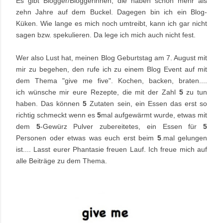
Es gibt Blogger/Bloggerinnen, die haben schon mehr als
zehn Jahre auf dem Buckel. Dagegen bin ich ein Blog-
Küken. Wie lange es mich noch umtreibt, kann ich gar nicht
sagen bzw. spekulieren. Da lege ich mich auch nicht fest.
Wer also Lust hat, meinen Blog Geburtstag am 7. August mit
mir zu begehen, den rufe ich zu einem Blog Event auf mit
dem Thema "give me five". Kochen, backen, braten....
ich
wünsche
mir eure
Rezepte, die mit der Zahl
5
zu tun
haben. Das können
5
Zutaten sein, ein Essen das erst so
richtig schmeckt wenn es
5
mal aufgewärmt wurde, etwas mit
dem
5
-Gewürz Pulver zubereitetes, ein Essen für
5
Personen oder etwas was euch erst beim
5
.mal gelungen
ist.... Lasst eurer Phantasie freuen Lauf. Ich freue mich auf
alle Beiträge zu dem Thema.