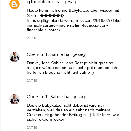
giftigeblonde
hat gesagt…
Heute komm ich ohne Babykatze, aber wieder mit
Sizilien������
https://giftigeblonde.wordpress.com/2016/07/21/kul
inarisch-zurueck-nach-sizilien-focaccio-con-
finocchio-e-sarde/
21.7.16
Obers trifft Sahne
hat gesagt…
Danke, liebe Sabine. das Rezept sieht ganz so
aus, als würde es mir auch sehr gut munden. ich
hoffe, ich brauche nicht fünf Jahre ;)
21.7.16
Obers trifft Sahne
hat gesagt…
Das die Babykatze nicht dabei ist wird nur
verziehen, weil das so ein sehr nach meinem
Geschmack gehender Beitrag ist ;) Tolle Idee, war
sicher extrem lecker !
21.7.16