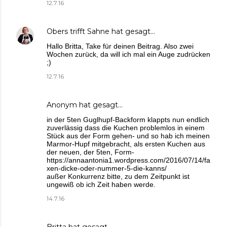
12.7.16
Obers trifft Sahne
hat gesagt…
Hallo Britta, Take für deinen Beitrag. Also zwei
Wochen zurück, da will ich mal ein Auge zudrücken
;)
12.7.16
Anonym hat gesagt…
in der 5ten Guglhupf-Backform klappts nun endlich
zuverlässig dass die Kuchen problemlos in einem
Stück aus der Form gehen- und so hab ich meinen
Marmor-Hupf mitgebracht, als ersten Kuchen aus
der neuen, der 5ten, Form-
https://annaantonia1.wordpress.com/2016/07/14/fa
xen-dicke-oder-nummer-5-die-kanns/
außer Konkurrenz bitte, zu dem Zeitpunkt ist
ungewiß ob ich Zeit haben werde.
14.7.16