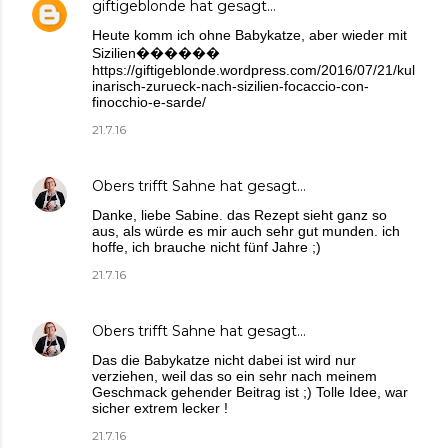
giftigeblonde
hat gesagt…
Heute komm ich ohne Babykatze, aber wieder mit
Sizilien������
https://giftigeblonde.wordpress.com/2016/07/21/kul
inarisch-zurueck-nach-sizilien-focaccio-con-
finocchio-e-sarde/
21.7.16
Obers trifft Sahne
hat gesagt…
Danke, liebe Sabine. das Rezept sieht ganz so
aus, als würde es mir auch sehr gut munden. ich
hoffe, ich brauche nicht fünf Jahre ;)
21.7.16
Obers trifft Sahne
hat gesagt…
Das die Babykatze nicht dabei ist wird nur
verziehen, weil das so ein sehr nach meinem
Geschmack gehender Beitrag ist ;) Tolle Idee, war
sicher extrem lecker !
21.7.16