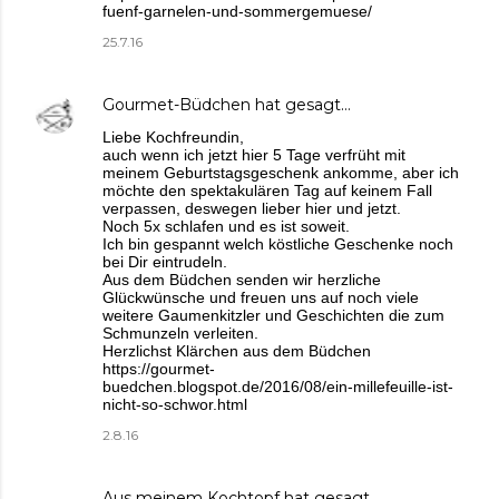
fuenf-garnelen-und-sommergemuese/
25.7.16
Gourmet-Büdchen
hat gesagt…
Liebe Kochfreundin,
auch wenn ich jetzt hier 5 Tage verfrüht mit
meinem Geburtstagsgeschenk ankomme, aber ich
möchte den spektakulären Tag auf keinem Fall
verpassen, deswegen lieber hier und jetzt.
Noch 5x schlafen und es ist soweit.
Ich bin gespannt welch köstliche Geschenke noch
bei Dir eintrudeln.
Aus dem Büdchen senden wir herzliche
Glückwünsche und freuen uns auf noch viele
weitere Gaumenkitzler und Geschichten die zum
Schmunzeln verleiten.
Herzlichst Klärchen aus dem Büdchen
https://gourmet-
buedchen.blogspot.de/2016/08/ein-millefeuille-ist-
nicht-so-schwor.html
2.8.16
Aus meinem Kochtopf
hat gesagt…