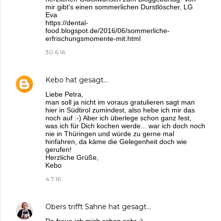
mir gibt's einen sommerlichen Durstlöscher, LG
Eva
https://dental-
food.blogspot.de/2016/06/sommerliche-
erfrischungsmomente-mit.html
30.6.16
Kebo
hat gesagt…
Liebe Petra,
man soll ja nicht im voraus gratulieren sagt man
hier in Südtirol zumindest, also hebe ich mir das
noch auf :-) Aber ich überlege schon ganz fest,
was ich für Dich kochen werde... war ich doch noch
nie in Thüringen und würde zu gerne mal
hinfahren, da käme die Gelegenheit doch wie
gerufen!
Herzliche Grüße,
Kebo
4.7.16
Obers trifft Sahne
hat gesagt…