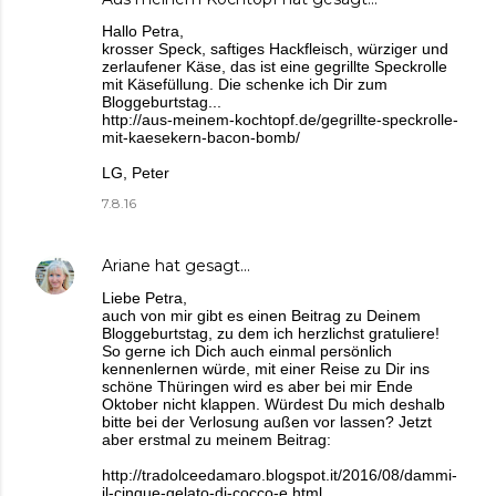
Hallo Petra,
krosser Speck, saftiges Hackfleisch, würziger und
zerlaufener Käse, das ist eine gegrillte Speckrolle
mit Käsefüllung. Die schenke ich Dir zum
Bloggeburtstag...
http://aus-meinem-kochtopf.de/gegrillte-speckrolle-
mit-kaesekern-bacon-bomb/
LG, Peter
7.8.16
Ariane
hat gesagt…
Liebe Petra,
auch von mir gibt es einen Beitrag zu Deinem
Bloggeburtstag, zu dem ich herzlichst gratuliere!
So gerne ich Dich auch einmal persönlich
kennenlernen würde, mit einer Reise zu Dir ins
schöne Thüringen wird es aber bei mir Ende
Oktober nicht klappen. Würdest Du mich deshalb
bitte bei der Verlosung außen vor lassen? Jetzt
aber erstmal zu meinem Beitrag:
http://tradolceedamaro.blogspot.it/2016/08/dammi-
il-cinque-gelato-di-cocco-e.html