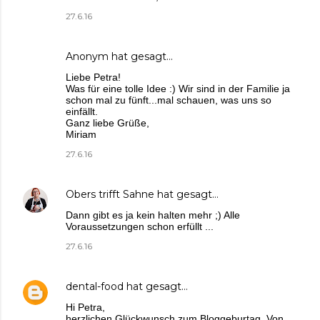
27.6.16
Anonym hat gesagt…
Liebe Petra!
Was für eine tolle Idee :) Wir sind in der Familie ja
schon mal zu fünft...mal schauen, was uns so
einfällt.
Ganz liebe Grüße,
Miriam
27.6.16
Obers trifft Sahne
hat gesagt…
Dann gibt es ja kein halten mehr ;) Alle
Voraussetzungen schon erfüllt ...
27.6.16
dental-food
hat gesagt…
Hi Petra,
herzlichen Glückwunsch zum Bloggeburtag. Von