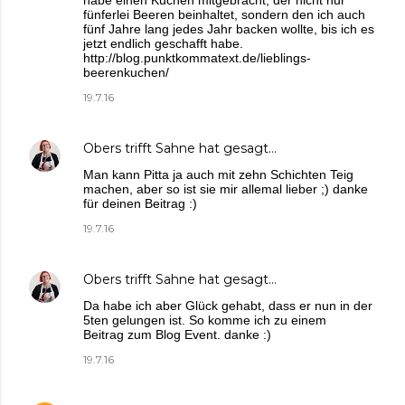
habe einen Kuchen mitgebracht, der nicht nur
fünferlei Beeren beinhaltet, sondern den ich auch
fünf Jahre lang jedes Jahr backen wollte, bis ich es
jetzt endlich geschafft habe.
http://blog.punktkommatext.de/lieblings-
beerenkuchen/
19.7.16
Obers trifft Sahne
hat gesagt…
Man kann Pitta ja auch mit zehn Schichten Teig
machen, aber so ist sie mir allemal lieber ;) danke
für deinen Beitrag :)
19.7.16
Obers trifft Sahne
hat gesagt…
Da habe ich aber Glück gehabt, dass er nun in der
5ten gelungen ist. So komme ich zu einem
Beitrag zum Blog Event. danke :)
19.7.16