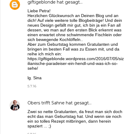
giftigeblonde
hat gesagt…
Liebe Petra!
Herzlichen Glückwunsch an Deinen Blog und an
dich! Auf viele weitere tolle Blogbeiträge! Und dein
neues Design gefällt mir gut, ich bin ja ein Fan all
dessen, wo man auf den ersten Blick erkennt was
einen erwartet ohne schwimmende Fischlein oder
sich bewegende Kochlöffeln..
Aber zum Geburtstag kommen Gratulanten und
bringen im besten Fall was zu Essen mit, und da
reihe ich mich ein:
https://giftigeblonde.wordpress.com/2016/07/05/siz
ilianische-paradeiser-ein-hendl-und-was-ich-so-
sehe/
lg. Sina
5.7.16
Obers trifft Sahne
hat gesagt…
Zwei so nette Gratulanten, da freut man sich doch
echt das man Geburtstag hat. Und wenn sie noch
ein so tolles Rezept mitbringen, dann herein
spaziert ... ;)