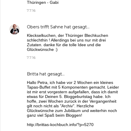
Thüringen - Gabi
7.7.16
Obers trifft Sahne
hat gesagt…
Kleckselkuchen, der Thüringer Blechkuchen
schlechthin ! Allerdings bei uns nur mit drei
Zutaten. danke für die tolle Idee und die
Glückwünsche :)
7.7.16
Britta
hat gesagt…
Hallo Petra, ich habe vor 2 Wochen ein kleines
Tapas-Buffet mit 5 Komponenten gemacht. Leider
ist mir erst vorgestern aufgefallen, dass ich damit
etwas für Deinen 5. Bloggeburtstag habe. Ich
hoffe, zwei Wochen zurück in der Vergangenheit
gilt noch nicht als "Archiv". Herzliche
Glückwünsche zum Jubiläum und weiterhin noch
ganz viel Spaß beim Bloggen!
http://brittas-kochbuch.info/?p=5270