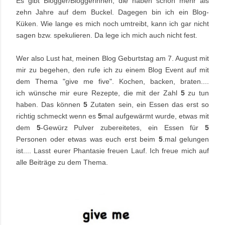
Es gibt Blogger/Bloggerinnen, die haben schon mehr als
zehn Jahre auf dem Buckel. Dagegen bin ich ein Blog-
Küken. Wie lange es mich noch umtreibt, kann ich gar nicht
sagen bzw. spekulieren. Da lege ich mich auch nicht fest.
Wer also Lust hat, meinen Blog Geburtstag am 7. August mit
mir zu begehen, den rufe ich zu einem Blog Event auf mit
dem Thema "give me five". Kochen, backen, braten....
ich
wünsche
mir eure
Rezepte, die mit der Zahl
5
zu tun
haben. Das können
5
Zutaten sein, ein Essen das erst so
richtig schmeckt wenn es
5
mal aufgewärmt wurde, etwas mit
dem
5
-Gewürz Pulver zubereitetes, ein Essen für
5
Personen oder etwas was euch erst beim
5
.mal gelungen
ist.... Lasst eurer Phantasie freuen Lauf. Ich freue mich auf
alle Beiträge zu dem Thema.