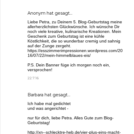
Anonym hat gesagt…
Liebe Petra, zu Deinem 5. Blog-Geburtstag meine
allerherzlichsten Glückwünsche. Ich wünsche Dir
noch viele kreative, kulinarische Kreationen. Mein
Geschenk zum Geburtstag ist eine kühle
Köstlichkeit, die so wunderbar cremig und sahnig
auf der Zunge zergeht.
https://esszimmerimpressionen.wordpress.com/20
16/07/22/mein-himmelblaues-eis/
P.S. Dein Banner füge ich morgen noch ein,
versprochen!
22.7.16
Barbara
hat gesagt…
Ich habe mal gedichtet
und was angerichtet -
nur für dich, liebe Petra. Alles Gute zum Blog-
Geburtstag!
http://xn--schlecktre-heb.de/vier-plus-eins-macht-