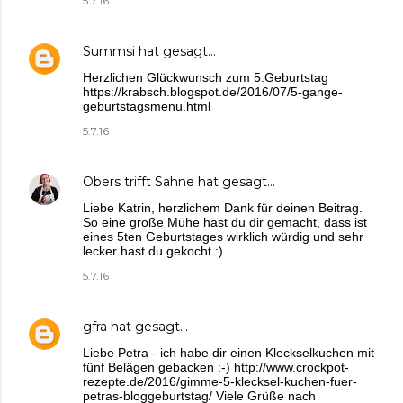
5.7.16
Summsi
hat gesagt…
Herzlichen Glückwunsch zum 5.Geburtstag
https://krabsch.blogspot.de/2016/07/5-gange-
geburtstagsmenu.html
5.7.16
Obers trifft Sahne
hat gesagt…
Liebe Katrin, herzlichem Dank für deinen Beitrag.
So eine große Mühe hast du dir gemacht, dass ist
eines 5ten Geburtstages wirklich würdig und sehr
lecker hast du gekocht :)
5.7.16
gfra
hat gesagt…
Liebe Petra - ich habe dir einen Kleckselkuchen mit
fünf Belägen gebacken :-) http://www.crockpot-
rezepte.de/2016/gimme-5-klecksel-kuchen-fuer-
petras-bloggeburtstag/ Viele Grüße nach