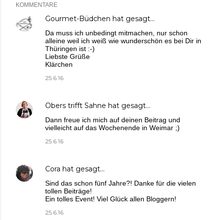
KOMMENTARE
Gourmet-Büdchen
hat gesagt…
Da muss ich unbedingt mitmachen, nur schon
alleine weil ich weiß wie wunderschön es bei Dir in
Thüringen ist :-)
Liebste Grüße
Klärchen
25.6.16
Obers trifft Sahne
hat gesagt…
Dann freue ich mich auf deinen Beitrag und
vielleicht auf das Wochenende in Weimar ;)
25.6.16
Cora
hat gesagt…
Sind das schon fünf Jahre?! Danke für die vielen
tollen Beiträge!
Ein tolles Event! Viel Glück allen Bloggern!
25.6.16