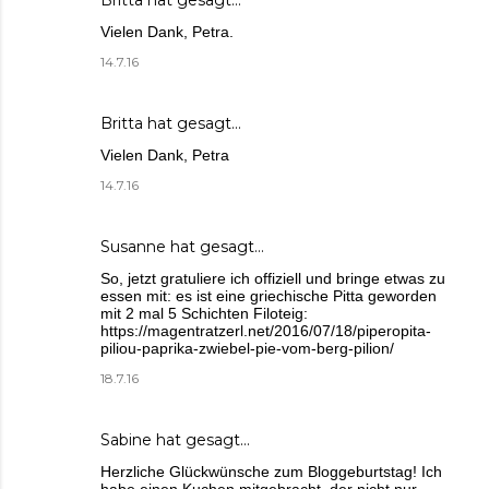
Britta
hat gesagt…
Vielen Dank, Petra.
14.7.16
Britta
hat gesagt…
Vielen Dank, Petra
14.7.16
Susanne
hat gesagt…
So, jetzt gratuliere ich offiziell und bringe etwas zu
essen mit: es ist eine griechische Pitta geworden
mit 2 mal 5 Schichten Filoteig:
https://magentratzerl.net/2016/07/18/piperopita-
piliou-paprika-zwiebel-pie-vom-berg-pilion/
18.7.16
Sabine
hat gesagt…
Herzliche Glückwünsche zum Bloggeburtstag! Ich