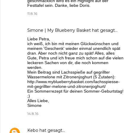
geschmacklich wird es ein Highlight auf der
Festtafel sein. Danke, liebe Doris.
11.8.16
Simone | My Blueberry Basket
hat gesagt…
Liebe Petra,
ich weiß, ich bin mit meinen Glückwünschen und
meinem 'Geschenk' wieder einmal unendlich spät
dran. Aber noch nicht ganz zu spät! Alles, alles
Gute, Petra und ich freue mich schon auf die vielen
leckeren Sachen von dir, die noch kommen
werden.
Mein Beitrag sind Lachsspieße auf gegrillter
Wassermelone mit Zitronenjoghurt (5 Zutaten):
http://www.myblueberrybasket.com/lachsspiesse-
mit-gegrillter-melone-und-zitronenjoghurt/
Ein Sommerrezept für deinen Sommer-Geburtstag!
;)
Alles Liebe,
Simone
14.8.16
Kebo
hat gesagt…