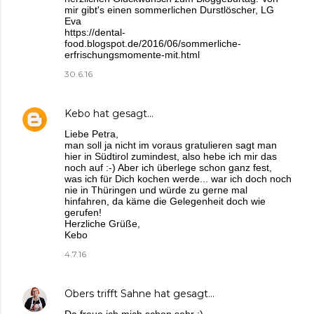
mir gibt's einen sommerlichen Durstlöscher, LG
Eva
https://dental-
food.blogspot.de/2016/06/sommerliche-
erfrischungsmomente-mit.html
30.6.16
Kebo
hat gesagt…
Liebe Petra,
man soll ja nicht im voraus gratulieren sagt man
hier in Südtirol zumindest, also hebe ich mir das
noch auf :-) Aber ich überlege schon ganz fest,
was ich für Dich kochen werde... war ich doch noch
nie in Thüringen und würde zu gerne mal
hinfahren, da käme die Gelegenheit doch wie
gerufen!
Herzliche Grüße,
Kebo
4.7.16
Obers trifft Sahne
hat gesagt…