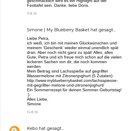
geschmacklich wird es ein Highlight auf der
Festtafel sein. Danke, liebe Doris.
11.8.16
Simone | My Blueberry Basket
hat gesagt…
Liebe Petra,
ich weiß, ich bin mit meinen Glückwünschen und
meinem 'Geschenk' wieder einmal unendlich spät
dran. Aber noch nicht ganz zu spät! Alles, alles
Gute, Petra und ich freue mich schon auf die vielen
leckeren Sachen von dir, die noch kommen
werden.
Mein Beitrag sind Lachsspieße auf gegrillter
Wassermelone mit Zitronenjoghurt (5 Zutaten):
http://www.myblueberrybasket.com/lachsspiesse-
mit-gegrillter-melone-und-zitronenjoghurt/
Ein Sommerrezept für deinen Sommer-Geburtstag!
;)
Alles Liebe,
Simone
14.8.16
Kebo
hat gesagt…