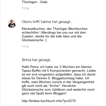
Thüringen - Gabi
7.7.16
Obers trifft Sahne
hat gesagt…
Kleckselkuchen, der Thüringer Blechkuchen
schlechthin ! Allerdings bei uns nur mit drei
Zutaten. danke für die tolle Idee und die
Glückwünsche :)
7.7.16
Britta
hat gesagt…
Hallo Petra, ich habe vor 2 Wochen ein kleines
Tapas-Buffet mit 5 Komponenten gemacht. Leider
ist mir erst vorgestern aufgefallen, dass ich damit
etwas für Deinen 5. Bloggeburtstag habe. Ich
hoffe, zwei Wochen zurück in der Vergangenheit
gilt noch nicht als "Archiv". Herzliche
Glückwünsche zum Jubiläum und weiterhin noch
ganz viel Spaß beim Bloggen!
http://brittas-kochbuch.info/?p=5270