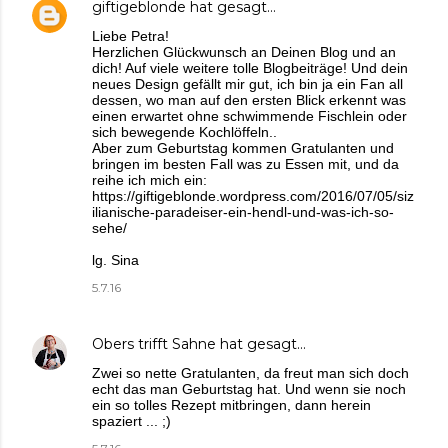
giftigeblonde
hat gesagt…
Liebe Petra!
Herzlichen Glückwunsch an Deinen Blog und an
dich! Auf viele weitere tolle Blogbeiträge! Und dein
neues Design gefällt mir gut, ich bin ja ein Fan all
dessen, wo man auf den ersten Blick erkennt was
einen erwartet ohne schwimmende Fischlein oder
sich bewegende Kochlöffeln..
Aber zum Geburtstag kommen Gratulanten und
bringen im besten Fall was zu Essen mit, und da
reihe ich mich ein:
https://giftigeblonde.wordpress.com/2016/07/05/siz
ilianische-paradeiser-ein-hendl-und-was-ich-so-
sehe/
lg. Sina
5.7.16
Obers trifft Sahne
hat gesagt…
Zwei so nette Gratulanten, da freut man sich doch
echt das man Geburtstag hat. Und wenn sie noch
ein so tolles Rezept mitbringen, dann herein
spaziert ... ;)