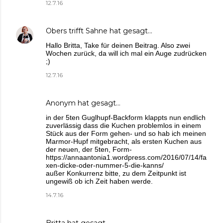
12.7.16
Obers trifft Sahne
hat gesagt…
Hallo Britta, Take für deinen Beitrag. Also zwei
Wochen zurück, da will ich mal ein Auge zudrücken
;)
12.7.16
Anonym hat gesagt…
in der 5ten Guglhupf-Backform klappts nun endlich
zuverlässig dass die Kuchen problemlos in einem
Stück aus der Form gehen- und so hab ich meinen
Marmor-Hupf mitgebracht, als ersten Kuchen aus
der neuen, der 5ten, Form-
https://annaantonia1.wordpress.com/2016/07/14/fa
xen-dicke-oder-nummer-5-die-kanns/
außer Konkurrenz bitte, zu dem Zeitpunkt ist
ungewiß ob ich Zeit haben werde.
14.7.16