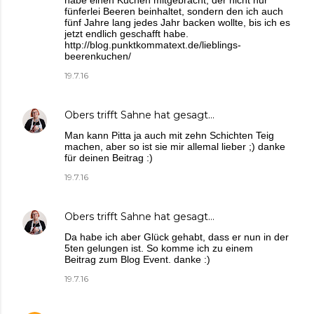
habe einen Kuchen mitgebracht, der nicht nur
fünferlei Beeren beinhaltet, sondern den ich auch
fünf Jahre lang jedes Jahr backen wollte, bis ich es
jetzt endlich geschafft habe.
http://blog.punktkommatext.de/lieblings-
beerenkuchen/
19.7.16
Obers trifft Sahne
hat gesagt…
Man kann Pitta ja auch mit zehn Schichten Teig
machen, aber so ist sie mir allemal lieber ;) danke
für deinen Beitrag :)
19.7.16
Obers trifft Sahne
hat gesagt…
Da habe ich aber Glück gehabt, dass er nun in der
5ten gelungen ist. So komme ich zu einem
Beitrag zum Blog Event. danke :)
19.7.16