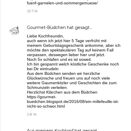
fuenf-garnelen-und-sommergemuese/
25.7.16
Gourmet-Büdchen
hat gesagt…
Liebe Kochfreundin,
auch wenn ich jetzt hier 5 Tage verfrüht mit
meinem Geburtstagsgeschenk ankomme, aber ich
möchte den spektakulären Tag auf keinem Fall
verpassen, deswegen lieber hier und jetzt.
Noch 5x schlafen und es ist soweit.
Ich bin gespannt welch köstliche Geschenke noch
bei Dir eintrudeln.
Aus dem Büdchen senden wir herzliche
Glückwünsche und freuen uns auf noch viele
weitere Gaumenkitzler und Geschichten die zum
Schmunzeln verleiten.
Herzlichst Klärchen aus dem Büdchen
https://gourmet-
buedchen.blogspot.de/2016/08/ein-millefeuille-ist-
nicht-so-schwor.html
2.8.16
Aus meinem Kochtopf
hat gesagt…