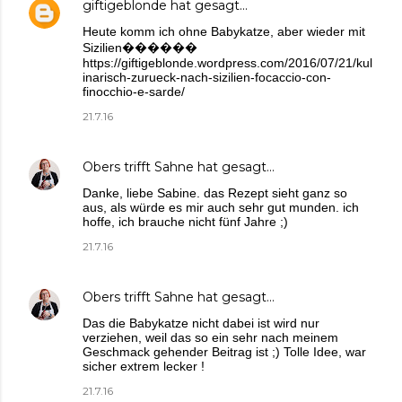
giftigeblonde
hat gesagt…
Heute komm ich ohne Babykatze, aber wieder mit
Sizilien������
https://giftigeblonde.wordpress.com/2016/07/21/kul
inarisch-zurueck-nach-sizilien-focaccio-con-
finocchio-e-sarde/
21.7.16
Obers trifft Sahne
hat gesagt…
Danke, liebe Sabine. das Rezept sieht ganz so
aus, als würde es mir auch sehr gut munden. ich
hoffe, ich brauche nicht fünf Jahre ;)
21.7.16
Obers trifft Sahne
hat gesagt…
Das die Babykatze nicht dabei ist wird nur
verziehen, weil das so ein sehr nach meinem
Geschmack gehender Beitrag ist ;) Tolle Idee, war
sicher extrem lecker !
21.7.16