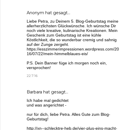
Anonym hat gesagt…
Liebe Petra, zu Deinem 5. Blog-Geburtstag meine
allerherzlichsten Glückwünsche. Ich wünsche Dir
noch viele kreative, kulinarische Kreationen. Mein
Geschenk zum Geburtstag ist eine kühle
Köstlichkeit, die so wunderbar cremig und sahnig
auf der Zunge zergeht.
https://esszimmerimpressionen.wordpress.com/20
16/07/22/mein-himmelblaues-eis/
P.S. Dein Banner füge ich morgen noch ein,
versprochen!
22.7.16
Barbara
hat gesagt…
Ich habe mal gedichtet
und was angerichtet -
nur für dich, liebe Petra. Alles Gute zum Blog-
Geburtstag!
http://xn--schlecktre-heb.de/vier-plus-eins-macht-