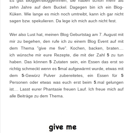
Es gibt Blogger/Bloggerinnen, die haben schon mehr als
zehn Jahre auf dem Buckel. Dagegen bin ich ein Blog-
Küken. Wie lange es mich noch umtreibt, kann ich gar nicht
sagen bzw. spekulieren. Da lege ich mich auch nicht fest.
Wer also Lust hat, meinen Blog Geburtstag am 7. August mit
mir zu begehen, den rufe ich zu einem Blog Event auf mit
dem Thema "give me five". Kochen, backen, braten....
ich
wünsche
mir eure
Rezepte, die mit der Zahl
5
zu tun
haben. Das können
5
Zutaten sein, ein Essen das erst so
richtig schmeckt wenn es
5
mal aufgewärmt wurde, etwas mit
dem
5
-Gewürz Pulver zubereitetes, ein Essen für
5
Personen oder etwas was euch erst beim
5
.mal gelungen
ist.... Lasst eurer Phantasie freuen Lauf. Ich freue mich auf
alle Beiträge zu dem Thema.