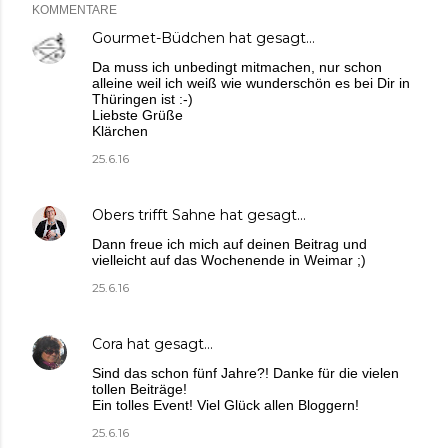
KOMMENTARE
Gourmet-Büdchen
hat gesagt…
Da muss ich unbedingt mitmachen, nur schon
alleine weil ich weiß wie wunderschön es bei Dir in
Thüringen ist :-)
Liebste Grüße
Klärchen
25.6.16
Obers trifft Sahne
hat gesagt…
Dann freue ich mich auf deinen Beitrag und
vielleicht auf das Wochenende in Weimar ;)
25.6.16
Cora
hat gesagt…
Sind das schon fünf Jahre?! Danke für die vielen
tollen Beiträge!
Ein tolles Event! Viel Glück allen Bloggern!
25.6.16