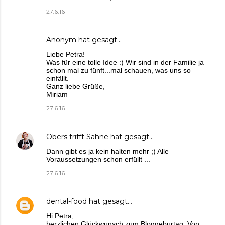
27.6.16
Anonym hat gesagt…
Liebe Petra!
Was für eine tolle Idee :) Wir sind in der Familie ja
schon mal zu fünft...mal schauen, was uns so
einfällt.
Ganz liebe Grüße,
Miriam
27.6.16
Obers trifft Sahne
hat gesagt…
Dann gibt es ja kein halten mehr ;) Alle
Voraussetzungen schon erfüllt ...
27.6.16
dental-food
hat gesagt…
Hi Petra,
herzlichen Glückwunsch zum Bloggeburtag. Von