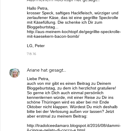
Hallo Petra,
krosser Speck, saftiges Hackfleisch, würziger und
zerlaufener Käse, das ist eine gegrillte Speckrolle
mit Käsefüllung. Die schenke ich Dir zum
Bloggeburtstag...
http://aus-meinem-kochtopf.de/gegrillte-speckrolle-
mit-kaesekern-bacon-bomb/
LG, Peter
7.8.16
Ariane
hat gesagt…
Liebe Petra,
auch von mir gibt es einen Beitrag zu Deinem
Bloggeburtstag, zu dem ich herzlichst gratuliere!
So gerne ich Dich auch einmal persönlich
kennenlernen würde, mit einer Reise zu Dir ins
schöne Thüringen wird es aber bei mir Ende
Oktober nicht klappen. Würdest Du mich deshalb
bitte bei der Verlosung außen vor lassen? Jetzt
aber erstmal zu meinem Beitrag:
http://tradolceedamaro.blogspot.it/2016/08/dammi-
il-cinque-gelato-di-cocco-e.html