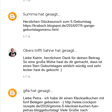
5.7.16
Summsi
hat gesagt…
Herzlichen Glückwunsch zum 5.Geburtstag
https://krabsch.blogspot.de/2016/07/5-gange-
geburtstagsmenu.html
5.7.16
Obers trifft Sahne
hat gesagt…
Liebe Katrin, herzlichem Dank für deinen Beitrag.
So eine große Mühe hast du dir gemacht, dass ist
eines 5ten Geburtstages wirklich würdig und sehr
lecker hast du gekocht :)
5.7.16
gfra
hat gesagt…
Liebe Petra - ich habe dir einen Kleckselkuchen mit
fünf Belägen gebacken :-) http://www.crockpot-
rezepte.de/2016/gimme-5-klecksel-kuchen-fuer-
petras-bloggeburtstag/ Viele Grüße nach