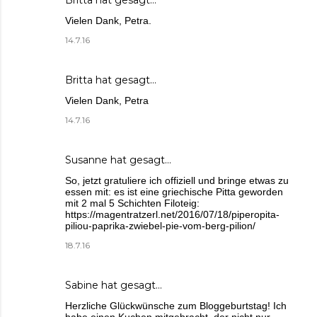
Britta
hat gesagt…
Vielen Dank, Petra.
14.7.16
Britta
hat gesagt…
Vielen Dank, Petra
14.7.16
Susanne
hat gesagt…
So, jetzt gratuliere ich offiziell und bringe etwas zu
essen mit: es ist eine griechische Pitta geworden
mit 2 mal 5 Schichten Filoteig:
https://magentratzerl.net/2016/07/18/piperopita-
piliou-paprika-zwiebel-pie-vom-berg-pilion/
18.7.16
Sabine
hat gesagt…
Herzliche Glückwünsche zum Bloggeburtstag! Ich