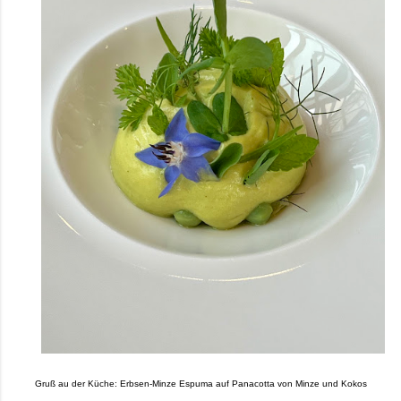
Gruß au der Küche: Erbsen-Minze Espuma auf Panacotta von Minze und Kokos