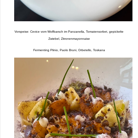
Vorspeise: Cevice vom Wolfbarsch im Panzanella, Tomatensorbet, gepickelte
Zwiebel, Zitronenmayonnaise
Fermenting Plinio, Paolo Bruni, Orbetello, Toskana