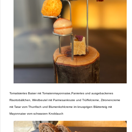
Tomatisiertes Baiser mit Tomatenmayonnaise,Paniertes und ausgebackenes
Risottobällchen, Windbeutel mit Parmesankruste und Trüffelcreme, Zitronencreme
mit Tatar vom Thunfisch und Blumenkohlcreme im knusprigen Blätterteig mit
Mayonnaise vom schwarzen Knoblauch