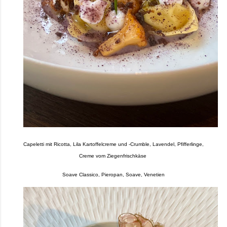
Capeletti mit Ricotta, Lila Kartoffelcreme und -Crumble, Lavendel, Pfifferlinge,
Creme vom Ziegenfrischkäse
Soave Classico, Pieropan, Soave, Venetien