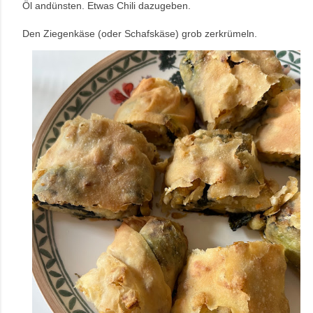
Öl andünsten. Etwas Chili dazugeben.
Den Ziegenkäse (oder Schafskäse) grob zerkrümeln.