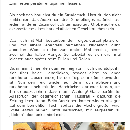
Zimmertemperatur entspannen lassen.
Als nächstes brauchst du ein Strudeltuch. Hast du das nicht
funktioniert das Ausziehen des Strudelteiges natürlich auf
jedem anderen Baumwolltuch genauso gut. Größe sollte ca.
die zweifache eines handelsüblichen Geschirrtuches sein.
Das Tuch mit Mehl bestäuben, den Teiges darauf platzieren
und mit einem ebenfalls bemehlten Nudelholz dünn
ausrollen. Wenn du das zum ersten Mal machst, nimm
zweimal die halbe Menge. So arbeitet es sich erst mal
leichter, auch später beim Füllen und Rollen.
Dann nimmt man den dünnen Teig vom Tuch und stülpt ihn
sich über beide Handrücken, bewegt diese so lange
rundherum auseinander, bis der Teig sehr dünn geworden
ist. Nun den Teig wieder auf dem Tuch ablegen und
rundherum noch mit den Handrücken darunter fahren, um
ihn so auszuziehen, dass man - Achtung! Ganz berühmter
Ausspruch der österreichischen Hausfrau - dadurch die
Zeitung lesen kann. Beim Ausziehen immer wieder ablegen
auf dem bemehlten Tuch, sodass die Fläche größer wird.
Sollte etwas reißen, nicht versuchen, mit Teigresten zu
„kleben“, das funktioniert nicht.