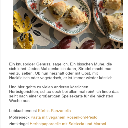
Ein knuspriger Genuss, sage ich. Ein bisschen Mühe, die
sich lohnt. Jedes Mal denke ich dann, Strudel macht man
viel zu selten. Ob nun herzhaft oder mit Obst, mit
Hackfleisch oder vegetarisch, er ist immer wieder köstlich.
Und hier gehts zu vielen anderen köstlichen
Herbstgerichten, schau doch bei allen mal rein! Ich finde das
seiht nach einer großartigen Speisekarte für die nächsten
Woche aus:
Lebkuchennest
Kürbis-Panzanella
Möhreneck
Pasta mit veganem Rosenkohl-Pesto
zimtkringel
Herbstpapardelle mit Salsiccia und Maroni