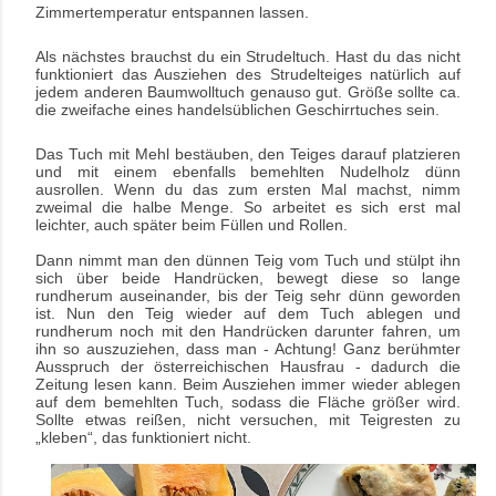
Zimmertemperatur entspannen lassen.
Als nächstes brauchst du ein Strudeltuch. Hast du das nicht
funktioniert das Ausziehen des Strudelteiges natürlich auf
jedem anderen Baumwolltuch genauso gut. Größe sollte ca.
die zweifache eines handelsüblichen Geschirrtuches sein.
Das Tuch mit Mehl bestäuben, den Teiges darauf platzieren
und mit einem ebenfalls bemehlten Nudelholz dünn
ausrollen. Wenn du das zum ersten Mal machst, nimm
zweimal die halbe Menge. So arbeitet es sich erst mal
leichter, auch später beim Füllen und Rollen.
Dann nimmt man den dünnen Teig vom Tuch und stülpt ihn
sich über beide Handrücken, bewegt diese so lange
rundherum auseinander, bis der Teig sehr dünn geworden
ist. Nun den Teig wieder auf dem Tuch ablegen und
rundherum noch mit den Handrücken darunter fahren, um
ihn so auszuziehen, dass man - Achtung! Ganz berühmter
Ausspruch der österreichischen Hausfrau - dadurch die
Zeitung lesen kann. Beim Ausziehen immer wieder ablegen
auf dem bemehlten Tuch, sodass die Fläche größer wird.
Sollte etwas reißen, nicht versuchen, mit Teigresten zu
„kleben“, das funktioniert nicht.