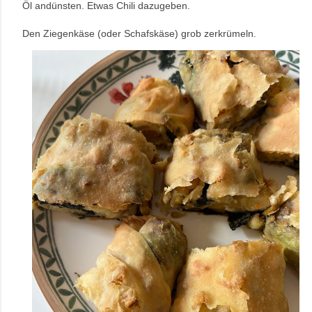
Öl andünsten. Etwas Chili dazugeben.
Den Ziegenkäse (oder Schafskäse) grob zerkrümeln.