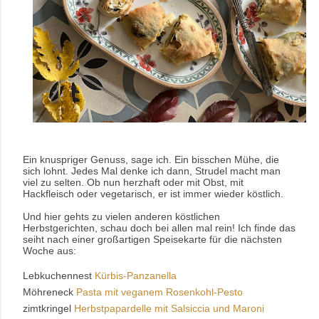
Ein knuspriger Genuss, sage ich. Ein bisschen Mühe, die
sich lohnt. Jedes Mal denke ich dann, Strudel macht man
viel zu selten. Ob nun herzhaft oder mit Obst, mit
Hackfleisch oder vegetarisch, er ist immer wieder köstlich.
Und hier gehts zu vielen anderen köstlichen
Herbstgerichten, schau doch bei allen mal rein! Ich finde das
seiht nach einer großartigen Speisekarte für die nächsten
Woche aus:
Lebkuchennest
Kürbis-Panzanella
Möhreneck
Pasta mit veganem Rosenkohl-Pesto
zimtkringel
Herbstpapardelle mit Salsiccia und Maroni