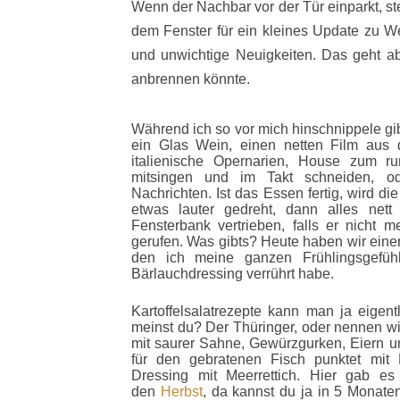
Wenn der Nachbar vor der Tür einparkt, st
dem Fenster für ein kleines Update zu W
und unwichtige Neuigkeiten. Das geht ab
anbrennen könnte.
Während ich so vor mich hinschnippele gi
ein Glas Wein, einen netten Film aus 
italienische Opernarien, House zum 
mitsingen und im Takt schneiden, o
Nachrichten. Ist das Essen fertig, wird 
etwas lauter gedreht, dann alles nett
Fensterbank vertrieben, falls er nicht m
gerufen. Was gibts? Heute haben wir einen 
den ich meine ganzen Frühlingsgefüh
Bärlauchdressing verrührt habe.
Kartoffelsalatrezepte kann man ja eigen
meinst du? Der Thüringer, oder nennen wi
mit saurer Sahne, Gewürzgurken, Eiern un
für den gebratenen Fisch punktet mit
Dressing mit Meerrettich. Hier gab es
den
Herbst
, da kannst du ja in 5 Monate