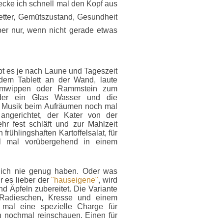
ecke ich schnell mal den Kopf aus
etter, Gemütszustand, Gesundheit
er nur, wenn nicht gerade etwas
bt es je nach Laune und Tageszeit
dem Tablett an der Wand, laute
rumwippen oder Rammstein zum
der ein Glas Wasser und die
die Musik beim Aufräumen noch mal
 angerichtet, der Kater von der
ehr fest schläft und zur Mahlzeit
frühlingshaften Kartoffelsalat, für
l mal vorübergehend in einem
tlich nie genug haben. Oder was
r es lieber der
"hauseigene"
, wird
d Äpfeln zubereitet. Die Variante
 Radieschen, Kresse und einem
 mal eine spezielle Charge für
n nochmal reinschauen. Einen für