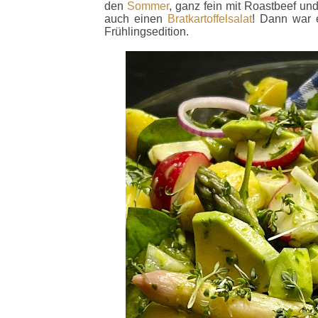
den
Sommer
, ganz fein mit Roastbeef un
auch einen
Bratkartoffelsalat
! Dann war e
Frühlingsedition.