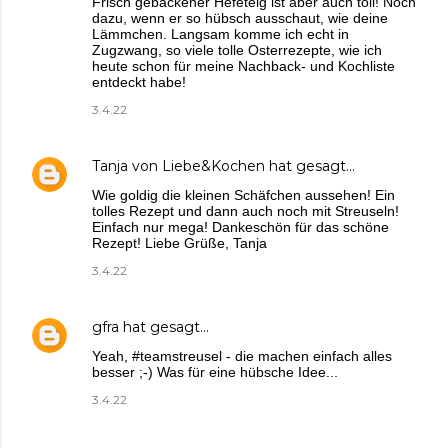
Frisch gebackener Hefeteig ist aber auch toll! Noch
dazu, wenn er so hübsch ausschaut, wie deine
Lämmchen. Langsam komme ich echt in
Zugzwang, so viele tolle Osterrezepte, wie ich
heute schon für meine Nachback- und Kochliste
entdeckt habe!
3.4.22
Tanja von Liebe&Kochen
hat gesagt…
Wie goldig die kleinen Schäfchen aussehen! Ein
tolles Rezept und dann auch noch mit Streuseln!
Einfach nur mega! Dankeschön für das schöne
Rezept! Liebe Grüße, Tanja
3.4.22
gfra
hat gesagt…
Yeah, #teamstreusel - die machen einfach alles
besser ;-) Was für eine hübsche Idee...
3.4.22