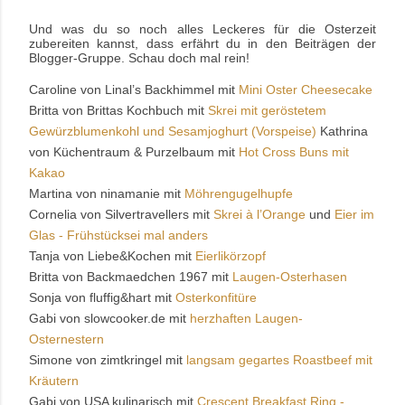
Und was du so noch alles Leckeres für die Osterzeit
zubereiten kannst, dass erfährt du in den Beiträgen der
Blogger-Gruppe. Schau doch mal rein!
Caroline von Linal’s Backhimmel mit
Mini Oster Cheesecake
Britta von Brittas Kochbuch mit
Skrei mit geröstetem
Gewürzblumenkohl und Sesamjoghurt (Vorspeise)
Kathrina
von Küchentraum & Purzelbaum mit
Hot Cross Buns mit
Kakao
Martina von ninamanie mit
Möhrengugelhupfe
Cornelia von Silvertravellers mit
Skrei à l’Orange
und
Eier im
Glas - Frühstücksei mal anders
Tanja von Liebe&Kochen mit
Eierlikörzopf
Britta von Backmaedchen 1967 mit
Laugen-Osterhasen
Sonja von fluffig&hart mit
Osterkonfitüre
Gabi von slowcooker.de mit
herzhaften Laugen-
Osternestern
Simone von zimtkringel mit
langsam gegartes Roastbeef mit
Kräutern
Gabi von USA kulinarisch mit
Crescent Breakfast Ring -