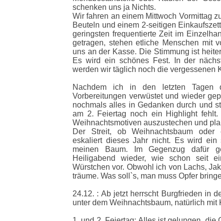
schenken uns ja Nichts.
Wir fahren an einem Mittwoch Vormittag z
Beuteln und einem 2-seitigen Einkaufszett
geringsten frequentierte Zeit im Einzelha
getragen, stehen etliche Menschen mit v
uns an der Kasse. Die Stimmung ist heiter,
Es wird ein schönes Fest. In der nächst
werden wir täglich noch die vergessenen 
Nachdem ich in den letzten Tagen d
Vorbereitungen verwüstet und wieder gep
nochmals alles in Gedanken durch und ste
am 2. Feiertag noch ein Highlight fehlt.
Weihnachtsmotiven auszustechen und plan
Der Streit, ob Weihnachtsbaum oder 
eskaliert dieses Jahr nicht. Es wird e
meinen Baum. Im Gegenzug dafür ge
Heiligabend wieder, wie schon seit ein
Würstchen vor. Obwohl ich von Lachs, Jak
träume. Was soll`s, man muss Opfer bring
24.12. : Ab jetzt herrscht Burgfrieden in de
unter dem Weihnachtsbaum, natürlich mit
1. und 2. Feiertag: Alles ist gelungen, di