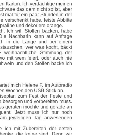
den Karton. Ich verdächtige meinen
würe das dem nicht so ist, aber
st mal für ein paar Stunden in der
 verschenkt habe, leiste Abbitte
praline und dekoriere orange.
h. Ich will Stollen backen, habe
 Die Nachbarin kann auf Anfrage
ich in die Länge und bei einem
stauschen, wer was kocht, bäckt
 weihnachtliche Stimmung der
wo mit wem feiert, oder auch nie
hwein und den Stollen backe ich
wartet mich Helene F. im Autoradio
hsten Wochen den USB-Stick an.
eiseplan zum Fest der Feste und
s besorgen und vorbereiten muss.
ress geraten möchte und gerade an
uent. Jetzt muss ich nur noch
 am jeweiligen Tag anwesenden
e ich mit Zubereiten der ersten
henke, die keine sind. Denn wir