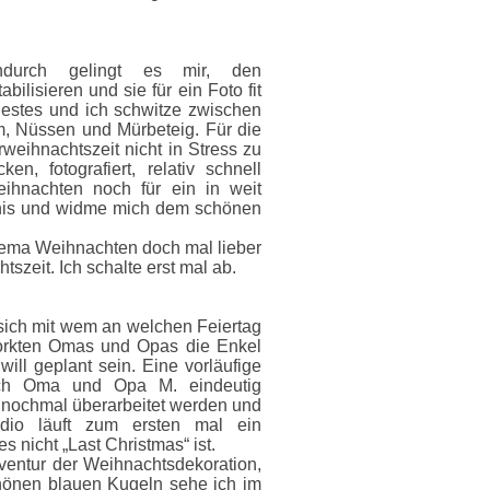
ndurch gelingt es mir, den
ilisieren und sie für ein Foto fit
Bestes und ich schwitze zwischen
, Nüssen und Mürbeteig. Für die
rweihnachtszeit nicht in Stress zu
, fotografiert, relativ schnell
Weihnachten noch für ein in weit
ignis und widme mich dem schönen
hema Weihnachten doch mal lieber
szeit. Ich schalte erst mal ab.
sich mit wem an welchen Feiertag
workten Omas und Opas die Enkel
ll geplant sein. Eine vorläufige
sich Oma und Opa M. eindeutig
o nochmal überarbeitet werden und
dio läuft zum ersten mal ein
s nicht „Last Christmas“ ist.
ventur der Weihnachtsdekoration,
chönen blauen Kugeln sehe ich im