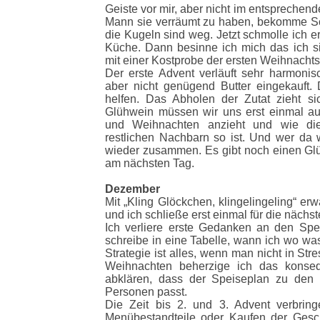
Geiste vor mir, aber nicht im entsprechen
Mann sie verräumt zu haben, bekomme Sch
die Kugeln sind weg. Jetzt schmolle ich er
Küche. Dann besinne ich mich das ich sie
mit einer Kostprobe der ersten Weihnachts
Der erste Advent verläuft sehr harmonisc
aber nicht genügend Butter eingekauft.
helfen. Das Abholen der Zutat zieht s
Glühwein müssen wir uns erst einmal au
und Weihnachten anzieht und wie die
restlichen Nachbarn so ist. Und wer da 
wieder zusammen. Es gibt noch einen Glü
am nächsten Tag.
Dezember
Mit „Kling Glöckchen, klingelingeling“ er
und ich schließe erst einmal für die näc
Ich verliere erste Gedanken an den Sp
schreibe in eine Tabelle, wann ich wo wa
Strategie ist alles, wenn man nicht in St
Weihnachten beherzige ich das konseq
abklären, dass der Speiseplan zu den
Personen passt.
Die Zeit bis 2. und 3. Advent verbring
Menübestandteile oder
Kaufen der Gesc