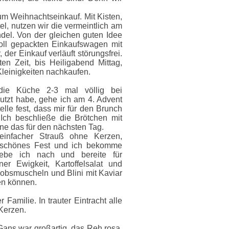
um Weihnachtseinkauf. Mit Kisten,
el, nutzen wir die vermeintlich am
ndel. Von der gleichen guten Idee
oll gepackten Einkaufswagen mit
 der Einkauf verläuft störungsfrei.
en Zeit, bis Heiligabend Mittag,
Kleinigkeiten nachkaufen.
ie Küche 2-3 mal völlig bei
utzt habe, gehe ich am 4. Advent
lle fest, dass mir für den Brunch
 Ich beschließe die Brötchen mit
e das für den nächsten Tag.
einfacher Strauß ohne Kerzen,
in schönes Fest und ich bekomme
be ich nach und bereite für
er Ewigkeit, Kartoffelsalat und
obsmuscheln und Blini mit Kaviar
en können.
r Familie. In trauter Eintracht alle
 Kerzen.
e Gans war großartig, das Reh rosa,