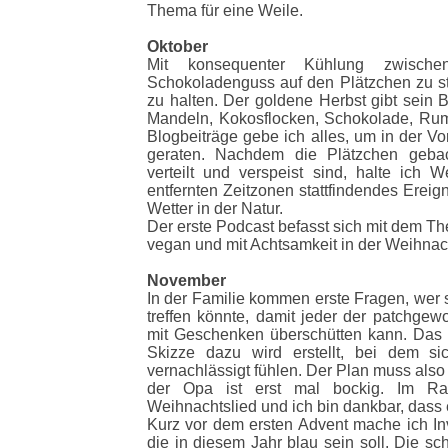
Thema für eine Weile.
Oktober
Mit konsequenter Kühlung zwische
Schokoladenguss auf den Plätzchen zu stab
zu halten. Der goldene Herbst gibt sein 
Mandeln, Kokosflocken, Schokolade, Rum
Blogbeiträge gebe ich alles, um in der Vo
geraten. Nachdem die Plätzchen gebacken
verteilt und verspeist sind, halte ich 
entfernten Zeitzonen stattfindendes Ere
Wetter in der Natur.
Der erste Podcast befasst sich mit dem T
vegan und mit Achtsamkeit in der Weihnacht
November
In der Familie kommen erste Fragen, wer 
treffen könnte, damit jeder der patchge
mit Geschenken überschütten kann. Das wi
Skizze dazu wird erstellt, bei dem 
vernachlässigt fühlen. Der Plan muss als
der Opa ist erst mal bockig. Im Ra
Weihnachtslied und ich bin dankbar, dass e
Kurz vor dem ersten Advent mache ich In
die in diesem Jahr blau sein soll. Die s