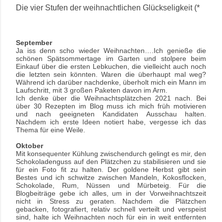
Die vier Stufen der weihnachtlichen Glückseligkeit (*
September
Ja iss denn scho wieder Weihnachten….Ich genieße die
schönen Spätsommertage im Garten und stolpere beim
Einkauf über die ersten Lebkuchen, die vielleicht auch noch
die letzten sein könnten. Waren die überhaupt mal weg?
Während ich darüber nachdenke, überholt mich ein Mann im
Laufschritt, mit 3 großen Paketen davon im Arm.
Ich denke über die Weihnachtsplätzchen 2021 nach. Bei
über 30 Rezepten im Blog muss ich mich früh motivieren
und nach geeigneten Kandidaten Ausschau halten.
Nachdem ich erste Ideen notiert habe, vergesse ich das
Thema für eine Weile.
Oktober
Mit konsequenter Kühlung zwischendurch gelingt es mir, den
Schokoladenguss auf den Plätzchen zu stabilisieren und sie
für ein Foto fit zu halten. Der goldene Herbst gibt sein
Bestes und ich schwitze zwischen Mandeln, Kokosflocken,
Schokolade, Rum, Nüssen und Mürbeteig. Für die
Blogbeiträge gebe ich alles, um in der Vorweihnachtszeit
nicht in Stress zu geraten. Nachdem die Plätzchen
gebacken, fotografiert, relativ schnell verteilt und verspeist
sind, halte ich Weihnachten noch für ein in weit entfernten