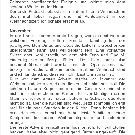
Zeitzonen stattfindendes Ereignis und widme mich dem
schönen Wetter in der Natur.
Der erste Podcast befasst sich mit dem Thema Weihnachten
doch mal lieber vegan und mit Achtsamkeit in der
Weihnachtszeit. Ich schalte erst mal ab.
November
In der Familie kommen erste Fragen, wer sich mit wem an
welchen Feiertag treffen könnte, damit jeder der
patchgeworkten Omas und Opas die Enkel mit Geschenken
überschütten kann. Das will geplant sein. Eine vorläufige
Skizze dazu wird erstellt, bei dem sich Oma und Opa M.
eindeutig vernachlässigt fühlen. Der Plan muss also
nochmal überarbeitet werden und der Opa ist erst mal
bockig. Im Radio läuft zum ersten mal ein Weihnachtslied
und ich bin dankbar, dass es nicht „Last Christmas“ ist.
Kurz vor dem ersten Advent mache ich Inventur der
Weihnachtsdekoration, die in diesem Jahr blau sein soll. Die
schönen blauen Kugeln sehe ich im Geiste vor mir, aber
nicht im entsprechenden Karton. Ich verdächtige meinen
Mann sie verräumt zu haben, bekomme Schwüre das dem
nicht so ist, aber die Kugeln sind weg. Jetzt schmolle ich erst
mal für ein paar Stunden in der Küche. Dann besinne ich
mich das ich sie verschenkt habe, leiste Abbitte mit einer
Kostprobe der ersten Weihnachtspraline und dekoriere
orange.
Der erste Advent verläuft sehr harmonisch. Ich will Stollen
backen, habe aber nicht genügend Butter eingekauft. Die