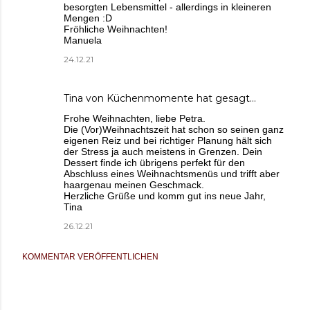
besorgten Lebensmittel - allerdings in kleineren
Mengen :D
Fröhliche Weihnachten!
Manuela
24.12.21
Tina von Küchenmomente
hat gesagt…
Frohe Weihnachten, liebe Petra.
Die (Vor)Weihnachtszeit hat schon so seinen ganz
eigenen Reiz und bei richtiger Planung hält sich
der Stress ja auch meistens in Grenzen. Dein
Dessert finde ich übrigens perfekt für den
Abschluss eines Weihnachtsmenüs und trifft aber
haargenau meinen Geschmack.
Herzliche Grüße und komm gut ins neue Jahr,
Tina
26.12.21
KOMMENTAR VERÖFFENTLICHEN