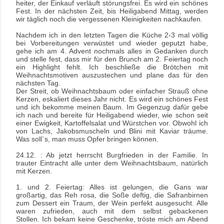
heiter, der Einkauf verläuft störungsfrei. Es wird ein schönes
Fest. In der nächsten Zeit, bis Heiligabend Mittag, werden
wir täglich noch die vergessenen Kleinigkeiten nachkaufen.
Nachdem ich in den letzten Tagen die Küche 2-3 mal völlig
bei Vorbereitungen verwüstet und wieder geputzt habe,
gehe ich am 4. Advent nochmals alles in Gedanken durch
und stelle fest, dass mir für den Brunch am 2. Feiertag noch
ein Highlight fehlt. Ich beschließe die Brötchen mit
Weihnachtsmotiven auszustechen und plane das für den
nächsten Tag.
Der Streit, ob Weihnachtsbaum oder einfacher Strauß ohne
Kerzen, eskaliert dieses Jahr nicht. Es wird ein schönes Fest
und ich bekomme meinen Baum. Im Gegenzug dafür gebe
ich nach und bereite für Heiligabend wieder, wie schon seit
einer Ewigkeit, Kartoffelsalat und Würstchen vor. Obwohl ich
von Lachs, Jakobsmuscheln und Blini mit Kaviar träume.
Was soll`s, man muss Opfer bringen können.
24.12. : Ab jetzt herrscht Burgfrieden in der Familie. In
trauter Eintracht alle unter dem Weihnachtsbaum, natürlich
mit Kerzen.
1. und 2. Feiertag: Alles ist gelungen, die Gans war
großartig, das Reh rosa, die Soße deftig, die Safranbirnen
zum Dessert ein Traum, der Wein perfekt ausgesucht. Alle
waren zufrieden, auch mit dem selbst gebackenen
Stollen.
Ich bekam keine Geschenke, tröste mich am Abend