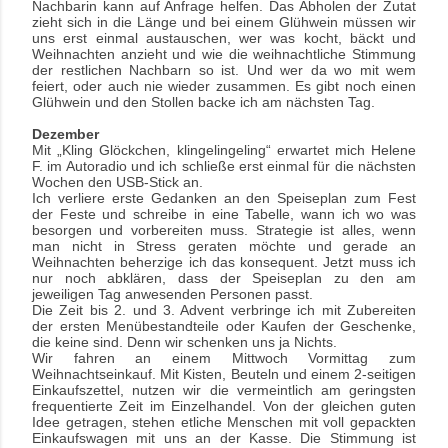
Nachbarin kann auf Anfrage helfen. Das Abholen der Zutat
zieht sich in die Länge und bei einem Glühwein müssen wir
uns erst einmal austauschen, wer was kocht, bäckt und
Weihnachten anzieht und wie die weihnachtliche Stimmung
der restlichen Nachbarn so ist. Und wer da wo mit wem
feiert, oder auch nie wieder zusammen. Es gibt noch einen
Glühwein und den Stollen backe ich am nächsten Tag.
Dezember
Mit „Kling Glöckchen, klingelingeling“ erwartet mich Helene
F. im Autoradio und ich schließe erst einmal für die nächsten
Wochen den USB-Stick an.
Ich verliere erste Gedanken an den Speiseplan zum Fest
der Feste und schreibe in eine Tabelle, wann ich wo was
besorgen und vorbereiten muss. Strategie ist alles, wenn
man nicht in Stress geraten möchte und gerade an
Weihnachten beherzige ich das konsequent. Jetzt muss ich
nur noch abklären, dass der Speiseplan zu den am
jeweiligen Tag anwesenden Personen passt.
Die Zeit bis 2. und 3. Advent verbringe ich mit Zubereiten
der ersten Menübestandteile oder
Kaufen der Geschenke,
die keine sind. Denn wir schenken uns ja Nichts.
Wir fahren an einem Mittwoch Vormittag zum
Weihnachtseinkauf. Mit Kisten, Beuteln und einem 2-seitigen
Einkaufszettel, nutzen wir die vermeintlich am geringsten
frequentierte Zeit im Einzelhandel. Von der gleichen guten
Idee getragen, stehen etliche Menschen mit voll gepackten
Einkaufswagen mit uns an der Kasse. Die Stimmung ist