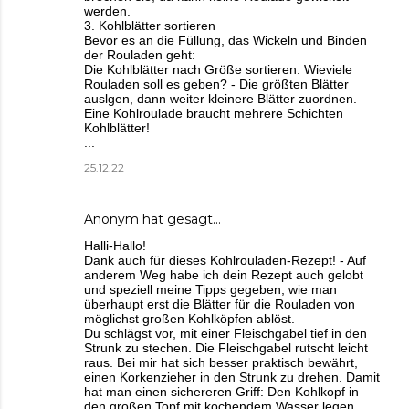
werden.
3. Kohlblätter sortieren
Bevor es an die Füllung, das Wickeln und Binden
der Rouladen geht:
Die Kohlblätter nach Größe sortieren. Wieviele
Rouladen soll es geben? - Die größten Blätter
auslgen, dann weiter kleinere Blätter zuordnen.
Eine Kohlroulade braucht mehrere Schichten
Kohlblätter!
...
25.12.22
Anonym hat gesagt…
Halli-Hallo!
Dank auch für dieses Kohlrouladen-Rezept! - Auf
anderem Weg habe ich dein Rezept auch gelobt
und speziell meine Tipps gegeben, wie man
überhaupt erst die Blätter für die Rouladen von
möglichst großen Kohlköpfen ablöst.
Du schlägst vor, mit einer Fleischgabel tief in den
Strunk zu stechen. Die Fleischgabel rutscht leicht
raus. Bei mir hat sich besser praktisch bewährt,
einen Korkenzieher in den Strunk zu drehen. Damit
hat man einen sichereren Griff: Den Kohlkopf in
den großen Topf mit kochendem Wasser legen,