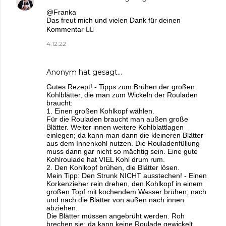
@Franka
Das freut mich und vielen Dank für deinen
Kommentar 🙋‍♀️
4.12.22
Anonym hat gesagt…
Gutes Rezept! - Tipps zum Brühen der großen
Kohlblätter, die man zum Wickeln der Rouladen
braucht:
1. Einen großen Kohlkopf wählen.
Für die Rouladen braucht man außen große
Blätter. Weiter innen weitere Kohlblattlagen
einlegen; da kann man dann die kleineren Blätter
aus dem Innenkohl nutzen. Die Rouladenfüllung
muss dann gar nicht so mächtig sein. Eine gute
Kohlroulade hat VIEL Kohl drum rum.
2. Den Kohlkopf brühen, die Blätter lösen.
Mein Tipp: Den Strunk NICHT ausstechen! - Einen
Korkenzieher rein drehen, den Kohlkopf in einem
großen Topf mit kochendem Wasser brühen; nach
und nach die Blätter von außen nach innen
abziehen.
Die Blätter müssen angebrüht werden. Roh
brechen sie; da kann keine Roulade gewickelt