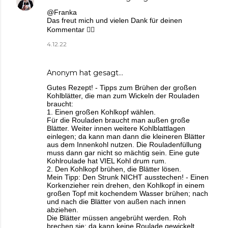
@Franka
Das freut mich und vielen Dank für deinen
Kommentar 🙋‍♀️
4.12.22
Anonym hat gesagt…
Gutes Rezept! - Tipps zum Brühen der großen
Kohlblätter, die man zum Wickeln der Rouladen
braucht:
1. Einen großen Kohlkopf wählen.
Für die Rouladen braucht man außen große
Blätter. Weiter innen weitere Kohlblattlagen
einlegen; da kann man dann die kleineren Blätter
aus dem Innenkohl nutzen. Die Rouladenfüllung
muss dann gar nicht so mächtig sein. Eine gute
Kohlroulade hat VIEL Kohl drum rum.
2. Den Kohlkopf brühen, die Blätter lösen.
Mein Tipp: Den Strunk NICHT ausstechen! - Einen
Korkenzieher rein drehen, den Kohlkopf in einem
großen Topf mit kochendem Wasser brühen; nach
und nach die Blätter von außen nach innen
abziehen.
Die Blätter müssen angebrüht werden. Roh
brechen sie; da kann keine Roulade gewickelt