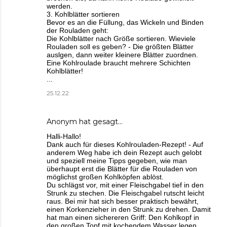
werden.
3. Kohlblätter sortieren
Bevor es an die Füllung, das Wickeln und Binden
der Rouladen geht:
Die Kohlblätter nach Größe sortieren. Wieviele
Rouladen soll es geben? - Die größten Blätter
auslgen, dann weiter kleinere Blätter zuordnen.
Eine Kohlroulade braucht mehrere Schichten
Kohlblätter!
...
25.12.22
Anonym hat gesagt…
Halli-Hallo!
Dank auch für dieses Kohlrouladen-Rezept! - Auf
anderem Weg habe ich dein Rezept auch gelobt
und speziell meine Tipps gegeben, wie man
überhaupt erst die Blätter für die Rouladen von
möglichst großen Kohlköpfen ablöst.
Du schlägst vor, mit einer Fleischgabel tief in den
Strunk zu stechen. Die Fleischgabel rutscht leicht
raus. Bei mir hat sich besser praktisch bewährt,
einen Korkenzieher in den Strunk zu drehen. Damit
hat man einen sichereren Griff: Den Kohlkopf in
den großen Topf mit kochendem Wasser legen,