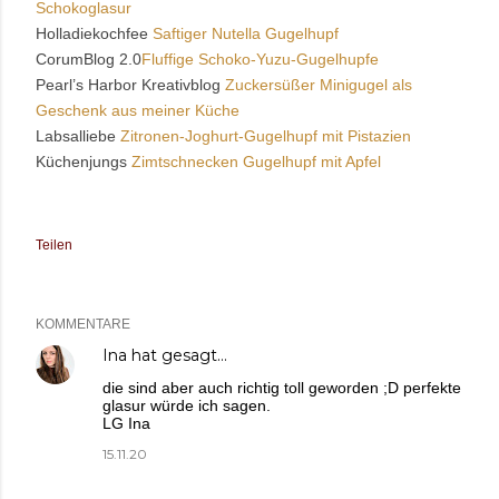
Schokoglasur
Holladiekochfee
Saftiger Nutella Gugelhupf
CorumBlog 2.0
Fluffige Schoko-Yuzu-Gugelhupfe
Pearl’s Harbor Kreativblog
Zuckersüßer Minigugel als
Geschenk aus meiner Küche
Labsalliebe
Zitronen-Joghurt-Gugelhupf mit Pistazien
Küchenjungs
Zimtschnecken Gugelhupf mit Apfel
Teilen
KOMMENTARE
Ina
hat gesagt…
die sind aber auch richtig toll geworden ;D perfekte
glasur würde ich sagen.
LG Ina
15.11.20