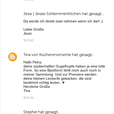
Jessi | Jessis SchlemmerKitchen
hat gesagt…
Da würde ich direkt zwei nehmen wenn ich darf ;)
Liebe Grüße
Jessi
15.11.20
Tina von Küchenmomente
hat gesagt…
Hallo Petra,
deine zauberhaften Gugelhupfe haben ja eine tolle
Form. So eine Backform fehlt mich auch noch in
meiner Sammlung. Und zur Premiere werden
deine kleinen Leckerlis gebacken, die sind
bestimmt richtig lecker...♥
Herzliche Grüße
Tina
15.11.20
Stephie
hat gesagt…