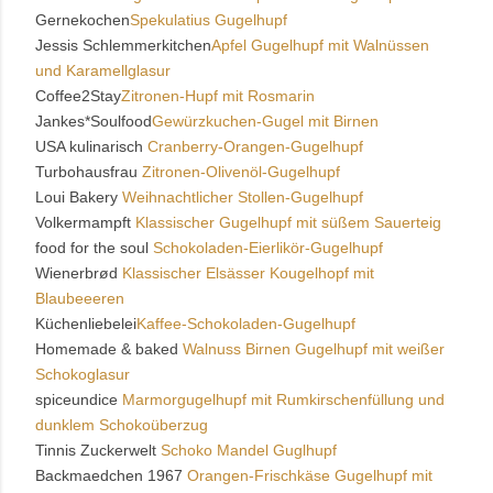
Gernekochen
Spekulatius Gugelhupf
Jessis Schlemmerkitchen
Apfel Gugelhupf mit Walnüssen
und Karamellglasur
Coffee2Stay
Zitronen-Hupf mit Rosmarin
Jankes*Soulfood
Gewürzkuchen-Gugel mit Birnen
USA kulinarisch
Cranberry-Orangen-Gugelhupf
Turbohausfrau
Zitronen-Olivenöl-Gugelhupf
Loui Bakery
Weihnachtlicher Stollen-Gugelhupf
Volkermampft
Klassischer Gugelhupf mit süßem Sauerteig
food for the soul
Schokoladen-Eierlikör-Gugelhupf
Wienerbrød
Klassischer Elsässer Kougelhopf mit
Blaubeeeren
Küchenliebelei
Kaffee-Schokoladen-Gugelhupf
Homemade & baked
Walnuss Birnen Gugelhupf mit weißer
Schokoglasur
spiceundice
Marmorgugelhupf mit Rumkirschenfüllung und
dunklem Schokoüberzug
Tinnis Zuckerwelt
Schoko Mandel Guglhupf
Backmaedchen 1967
Orangen-Frischkäse Gugelhupf mit