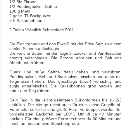
1/2 Bio Zitrone
1/2 Puddingpulver, Sahne
100 g Mehl
2 gestr. TL Backpulver
6-8 Kakaobohnen
2 Tafeln Vollmilch Schokolade 50%
Die Eier trennen und das Eiweiß mit der Prise Salz zu einem
steifen Schnee aufschlagen.
Die weiche Butter mit den Eigelb, Zucker und Vanillezucker
cremig aufschlagen. Die Zitrone abreiben und Saft uns
Abrieb unterrühren.
Quark und süße Sahne dazu geben und verrühren.
Puddingpulver, Mehl und Backpulver mischen und unter die
Teigmasse heben. Das geschlage Eiweß vorsichtig und
zügig untermischen. Die
Kakaobohnen grob hacken und
unter den Teig rühren.
Dein Teig in die leicht gefetteten Silikonformen bis zu 2/3
einfüllen. Die Menge reicht auch für eine kleine Gugelhupf-
Form oder sollte für eine große Form verdoppelt werden. Im
vorgeheizten Backofen bei 160°C Umluft ca 40 Minuten
backen. Für eine größere Form rechnest du 60 Minuten und
mach am besten eine Stäbchenprobe.