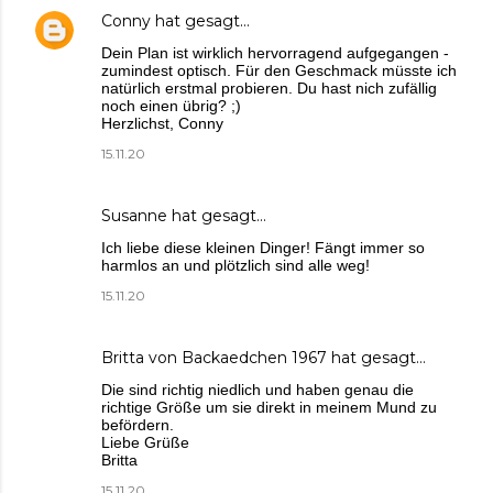
Conny
hat gesagt…
Dein Plan ist wirklich hervorragend aufgegangen -
zumindest optisch. Für den Geschmack müsste ich
natürlich erstmal probieren. Du hast nich zufällig
noch einen übrig? ;)
Herzlichst, Conny
15.11.20
Susanne
hat gesagt…
Ich liebe diese kleinen Dinger! Fängt immer so
harmlos an und plötzlich sind alle weg!
15.11.20
Britta von Backaedchen 1967
hat gesagt…
Die sind richtig niedlich und haben genau die
richtige Größe um sie direkt in meinem Mund zu
befördern.
Liebe Grüße
Britta
15.11.20