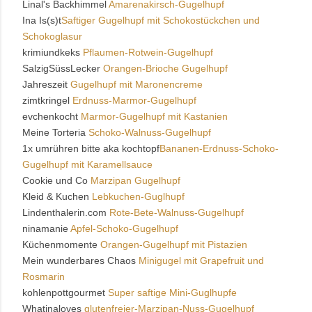
Linal's Backhimmel
Amarenakirsch-Gugelhupf
Ina Is(s)t
Saftiger Gugelhupf mit Schokostückchen und
Schokoglasur
krimiundkeks
Pflaumen-Rotwein-Gugelhupf
SalzigSüssLecker
Orangen-Brioche Gugelhupf
Jahreszeit
Gugelhupf mit Maronencreme
zimtkringel
Erdnuss-Marmor-Gugelhupf
evchenkocht
Marmor-Gugelhupf mit Kastanien
Meine Torteria
Schoko-Walnuss-Gugelhupf
1x umrühren bitte aka kochtopf
Bananen-Erdnuss-Schoko-
Gugelhupf mit Karamellsauce
Cookie und Co
Marzipan Gugelhupf
Kleid & Kuchen
Lebkuchen-Guglhupf
Lindenthalerin.com
Rote-Bete-Walnuss-Gugelhupf
ninamanie
Apfel-Schoko-Gugelhupf
Küchenmomente
Orangen-Gugelhupf mit Pistazien
Mein wunderbares Chaos
Minigugel mit Grapefruit und
Rosmarin
kohlenpottgourmet
Super saftige Mini-Guglhupfe
Whatinaloves
glutenfreier-Marzipan-Nuss-Gugelhupf