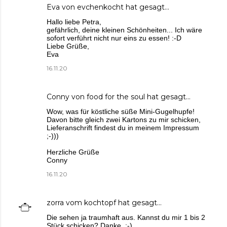
Eva von evchenkocht
hat gesagt…
Hallo liebe Petra,
gefährlich, deine kleinen Schönheiten... Ich wäre
sofort verführt nicht nur eins zu essen! :-D
Liebe Grüße,
Eva
16.11.20
Conny von food for the soul
hat gesagt…
Wow, was für köstliche süße Mini-Gugelhupfe!
Davon bitte gleich zwei Kartons zu mir schicken,
Lieferanschrift findest du in meinem Impressum
;-)))
Herzliche Grüße
Conny
16.11.20
zorra vom kochtopf
hat gesagt…
Die sehen ja traumhaft aus. Kannst du mir 1 bis 2
Stück schicken? Danke. ;-)