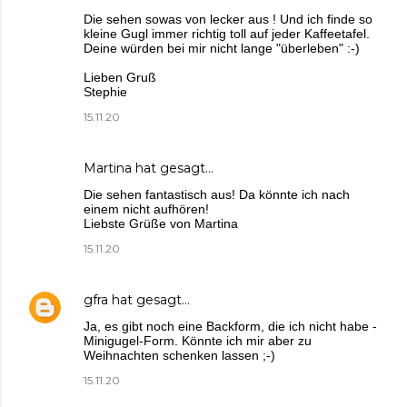
Die sehen sowas von lecker aus ! Und ich finde so
kleine Gugl immer richtig toll auf jeder Kaffeetafel.
Deine würden bei mir nicht lange "überleben" :-)
Lieben Gruß
Stephie
15.11.20
Martina
hat gesagt…
Die sehen fantastisch aus! Da könnte ich nach
einem nicht aufhören!
Liebste Grüße von Martina
15.11.20
gfra
hat gesagt…
Ja, es gibt noch eine Backform, die ich nicht habe -
Minigugel-Form. Könnte ich mir aber zu
Weihnachten schenken lassen ;-)
15.11.20