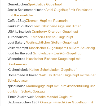
Gernekochen
Spekulatius Gugelhupf
Jessis Schlemmerkitchen
Apfel Gugelhupf mit Walnüssen
und Karamellglasur
Coffee2Stay
Zitronen-Hupf mit Rosmarin
Jankes*Soulfood
Gewürzkuchen-Gugel mit Birnen
USA kulinarisch
Cranberry-Orangen-Gugelhupf
Turbohausfrau
Zitronen-Olivenöl-Gugelhupf
Loui Bakery
Weihnachtlicher Stollen-Gugelhupf
Volkermampft
Klassischer Gugelhupf mit süßem Sauerteig
food for the soul
Schokoladen-Eierlikör-Gugelhupf
Wienerbrød
Klassischer Elsässer Kougelhopf mit
Blaubeeeren
Küchenliebelei
Kaffee-Schokoladen-Gugelhupf
Homemade & baked
Walnuss Birnen Gugelhupf mit weißer
Schokoglasur
spiceundice
Marmorgugelhupf mit Rumkirschenfüllung und
dunklem Schokoüberzug
Tinnis Zuckerwelt
Schoko Mandel Guglhupf
Backmaedchen 1967
Orangen-Frischkäse Gugelhupf mit