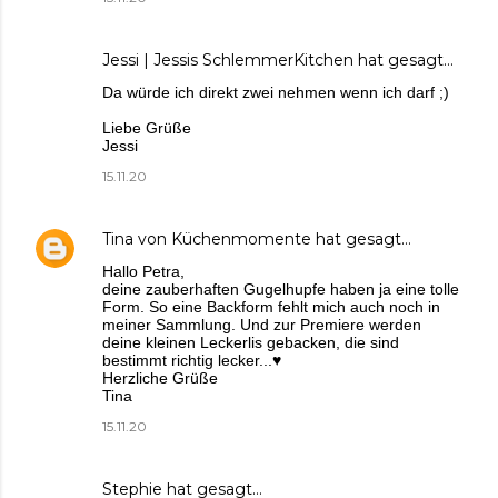
Jessi | Jessis SchlemmerKitchen
hat gesagt…
Da würde ich direkt zwei nehmen wenn ich darf ;)
Liebe Grüße
Jessi
15.11.20
Tina von Küchenmomente
hat gesagt…
Hallo Petra,
deine zauberhaften Gugelhupfe haben ja eine tolle
Form. So eine Backform fehlt mich auch noch in
meiner Sammlung. Und zur Premiere werden
deine kleinen Leckerlis gebacken, die sind
bestimmt richtig lecker...♥
Herzliche Grüße
Tina
15.11.20
Stephie
hat gesagt…