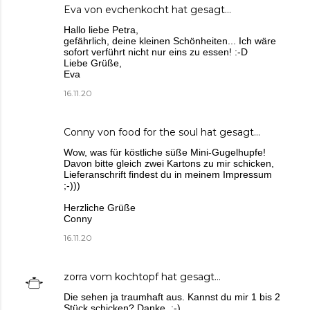
Eva von evchenkocht
hat gesagt…
Hallo liebe Petra,
gefährlich, deine kleinen Schönheiten... Ich wäre
sofort verführt nicht nur eins zu essen! :-D
Liebe Grüße,
Eva
16.11.20
Conny von food for the soul
hat gesagt…
Wow, was für köstliche süße Mini-Gugelhupfe!
Davon bitte gleich zwei Kartons zu mir schicken,
Lieferanschrift findest du in meinem Impressum
;-)))
Herzliche Grüße
Conny
16.11.20
zorra vom kochtopf
hat gesagt…
Die sehen ja traumhaft aus. Kannst du mir 1 bis 2
Stück schicken? Danke. ;-)