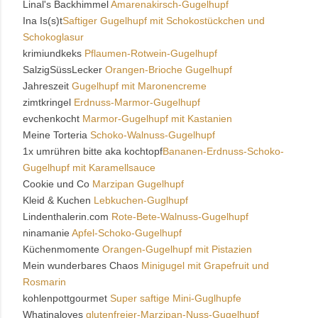
Linal's Backhimmel
Amarenakirsch-Gugelhupf
Ina Is(s)t
Saftiger Gugelhupf mit Schokostückchen und
Schokoglasur
krimiundkeks
Pflaumen-Rotwein-Gugelhupf
SalzigSüssLecker
Orangen-Brioche Gugelhupf
Jahreszeit
Gugelhupf mit Maronencreme
zimtkringel
Erdnuss-Marmor-Gugelhupf
evchenkocht
Marmor-Gugelhupf mit Kastanien
Meine Torteria
Schoko-Walnuss-Gugelhupf
1x umrühren bitte aka kochtopf
Bananen-Erdnuss-Schoko-
Gugelhupf mit Karamellsauce
Cookie und Co
Marzipan Gugelhupf
Kleid & Kuchen
Lebkuchen-Guglhupf
Lindenthalerin.com
Rote-Bete-Walnuss-Gugelhupf
ninamanie
Apfel-Schoko-Gugelhupf
Küchenmomente
Orangen-Gugelhupf mit Pistazien
Mein wunderbares Chaos
Minigugel mit Grapefruit und
Rosmarin
kohlenpottgourmet
Super saftige Mini-Guglhupfe
Whatinaloves
glutenfreier-Marzipan-Nuss-Gugelhupf