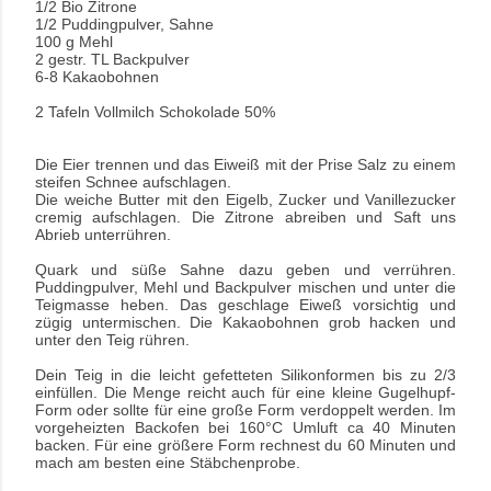
1/2 Bio Zitrone
1/2 Puddingpulver, Sahne
100 g Mehl
2 gestr. TL Backpulver
6-8 Kakaobohnen
2 Tafeln Vollmilch Schokolade 50%
Die Eier trennen und das Eiweiß mit der Prise Salz zu einem
steifen Schnee aufschlagen.
Die weiche Butter mit den Eigelb, Zucker und Vanillezucker
cremig aufschlagen. Die Zitrone abreiben und Saft uns
Abrieb unterrühren.
Quark und süße Sahne dazu geben und verrühren.
Puddingpulver, Mehl und Backpulver mischen und unter die
Teigmasse heben. Das geschlage Eiweß vorsichtig und
zügig untermischen. Die
Kakaobohnen grob hacken und
unter den Teig rühren.
Dein Teig in die leicht gefetteten Silikonformen bis zu 2/3
einfüllen. Die Menge reicht auch für eine kleine Gugelhupf-
Form oder sollte für eine große Form verdoppelt werden. Im
vorgeheizten Backofen bei 160°C Umluft ca 40 Minuten
backen. Für eine größere Form rechnest du 60 Minuten und
mach am besten eine Stäbchenprobe.