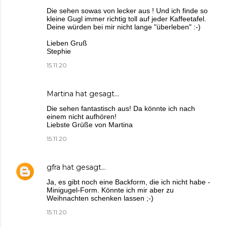
Die sehen sowas von lecker aus ! Und ich finde so
kleine Gugl immer richtig toll auf jeder Kaffeetafel.
Deine würden bei mir nicht lange "überleben" :-)
Lieben Gruß
Stephie
15.11.20
Martina
hat gesagt…
Die sehen fantastisch aus! Da könnte ich nach
einem nicht aufhören!
Liebste Grüße von Martina
15.11.20
gfra
hat gesagt…
Ja, es gibt noch eine Backform, die ich nicht habe -
Minigugel-Form. Könnte ich mir aber zu
Weihnachten schenken lassen ;-)
15.11.20