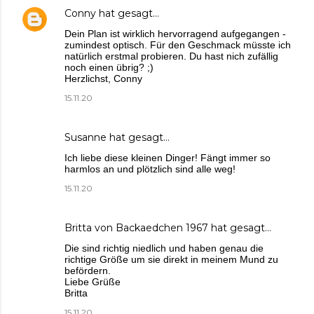
Conny
hat gesagt…
Dein Plan ist wirklich hervorragend aufgegangen -
zumindest optisch. Für den Geschmack müsste ich
natürlich erstmal probieren. Du hast nich zufällig
noch einen übrig? ;)
Herzlichst, Conny
15.11.20
Susanne
hat gesagt…
Ich liebe diese kleinen Dinger! Fängt immer so
harmlos an und plötzlich sind alle weg!
15.11.20
Britta von Backaedchen 1967
hat gesagt…
Die sind richtig niedlich und haben genau die
richtige Größe um sie direkt in meinem Mund zu
befördern.
Liebe Grüße
Britta
15.11.20