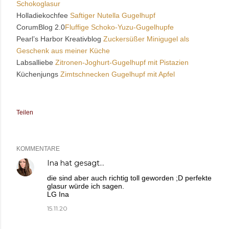
Schokoglasur
Holladiekochfee
Saftiger Nutella Gugelhupf
CorumBlog 2.0
Fluffige Schoko-Yuzu-Gugelhupfe
Pearl’s Harbor Kreativblog
Zuckersüßer Minigugel als
Geschenk aus meiner Küche
Labsalliebe
Zitronen-Joghurt-Gugelhupf mit Pistazien
Küchenjungs
Zimtschnecken Gugelhupf mit Apfel
Teilen
KOMMENTARE
Ina
hat gesagt…
die sind aber auch richtig toll geworden ;D perfekte
glasur würde ich sagen.
LG Ina
15.11.20