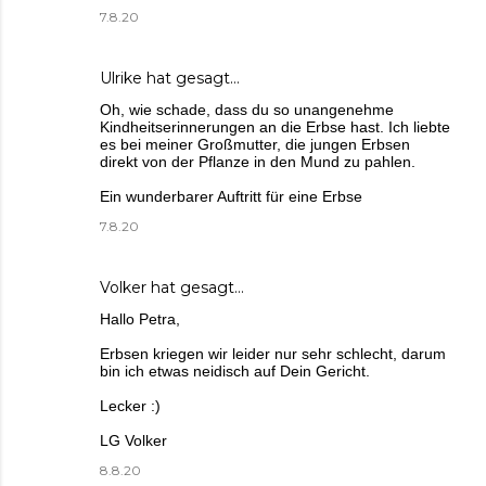
7.8.20
Ulrike
hat gesagt…
Oh, wie schade, dass du so unangenehme
Kindheitserinnerungen an die Erbse hast. Ich liebte
es bei meiner Großmutter, die jungen Erbsen
direkt von der Pflanze in den Mund zu pahlen.
Ein wunderbarer Auftritt für eine Erbse
7.8.20
Volker
hat gesagt…
Hallo Petra,
Erbsen kriegen wir leider nur sehr schlecht, darum
bin ich etwas neidisch auf Dein Gericht.
Lecker :)
LG Volker
8.8.20