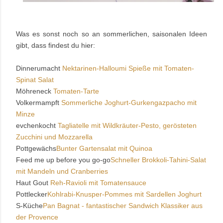
Was es sonst noch so an sommerlichen, saisonalen Ideen
gibt, dass findest du hier:
Dinnerumacht
Nektarinen-Halloumi Spieße mit Tomaten-
Spinat Salat
Möhreneck
Tomaten-Tarte
Volkermampft
Sommerliche Joghurt-Gurkengazpacho mit
Minze
evchenkocht
Tagliatelle mit Wildkräuter-Pesto, gerösteten
Zucchini und Mozzarella
Pottgewächs
Bunter Gartensalat mit Quinoa
Feed me up before you go-go
Schneller Brokkoli-Tahini-Salat
mit Mandeln und Cranberries
Haut Gout
Reh-Ravioli mit Tomatensauce
Pottlecker
Kohlrabi-Knusper-Pommes mit Sardellen Joghurt
S-Küche
Pan Bagnat - fantastischer Sandwich Klassiker aus
der Provence