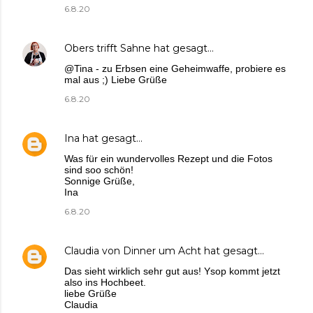
6.8.20
Obers trifft Sahne
hat gesagt…
@Tina - zu Erbsen eine Geheimwaffe, probiere es
mal aus ;) Liebe Grüße
6.8.20
Ina
hat gesagt…
Was für ein wundervolles Rezept und die Fotos
sind soo schön!
Sonnige Grüße,
Ina
6.8.20
Claudia von Dinner um Acht
hat gesagt…
Das sieht wirklich sehr gut aus! Ysop kommt jetzt
also ins Hochbeet.
liebe Grüße
Claudia