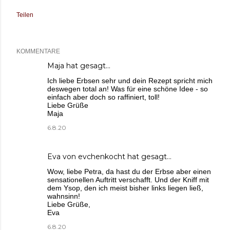
Teilen
KOMMENTARE
Maja
hat gesagt…
Ich liebe Erbsen sehr und dein Rezept spricht mich
deswegen total an! Was für eine schöne Idee - so
einfach aber doch so raffiniert, toll!
Liebe Grüße
Maja
6.8.20
Eva von evchenkocht
hat gesagt…
Wow, liebe Petra, da hast du der Erbse aber einen
sensationellen Auftritt verschafft. Und der Kniff mit
dem Ysop, den ich meist bisher links liegen ließ,
wahnsinn!
Liebe Grüße,
Eva
6.8.20