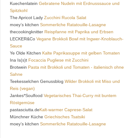
Kuechenlatein
Gebratene Nudeln mit Erdnusssauce und
Spitzkohl
The Apricot Lady
Zucchini Rucola Salat
moey’s kitchen
Sommerliche Ratatouille-Lasagne
thecookingknitter
Reispfanne mit Paprika und Erbsen
LECKER&Co
Vegane Brokkoli Bowl mit Ingwer-Knoblauch-
Sauce
Ye Olde Kitchen
Kalte Paprikasuppe mit gelben Tomaten
Ina Is(s)t
Focaccia Pugliese mit Zucchini
Brotwein
Pasta mit Brokkoli und Tomaten - italienisch ohne
Sahne
Teekesselchen Genussblog
Wilder Brokkoli mit Miso und
Reis (vegan)
Jankes*Soulfood
Vegetarisches Thai-Curry mit buntem
Röstgemüse
pastasciutta.de
Kalt-warmer Caprese-Salat
Münchner Küche
Griechisches Tsatsiki
moey’s kitchen
Sommerliche Ratatouille-Lasagne