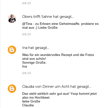
6.8.20
Obers trifft Sahne
hat gesagt…
@Tina - zu Erbsen eine Geheimwaffe, probiere es
mal aus ;) Liebe Grüße
6.8.20
Ina
hat gesagt…
Was für ein wundervolles Rezept und die Fotos
sind soo schön!
Sonnige Grüße,
Ina
6.8.20
Claudia von Dinner um Acht
hat gesagt…
Das sieht wirklich sehr gut aus! Ysop kommt jetzt
also ins Hochbeet.
liebe Grüße
Claudia