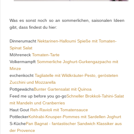
Was es sonst noch so an sommerlichen, saisonalen Ideen
gibt, dass findest du hier:
Dinnerumacht
Nektarinen-Halloumi Spieße mit Tomaten-
Spinat Salat
Möhreneck
Tomaten-Tarte
Volkermampft
Sommerliche Joghurt-Gurkengazpacho mit
Minze
evchenkocht
Tagliatelle mit Wildkräuter-Pesto, gerösteten
Zucchini und Mozzarella
Pottgewächs
Bunter Gartensalat mit Quinoa
Feed me up before you go-go
Schneller Brokkoli-Tahini-Salat
mit Mandeln und Cranberries
Haut Gout
Reh-Ravioli mit Tomatensauce
Pottlecker
Kohlrabi-Knusper-Pommes mit Sardellen Joghurt
S-Küche
Pan Bagnat - fantastischer Sandwich Klassiker aus
der Provence