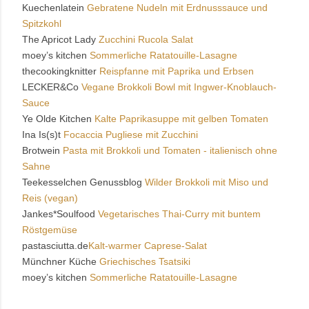
Kuechenlatein
Gebratene Nudeln mit Erdnusssauce und
Spitzkohl
The Apricot Lady
Zucchini Rucola Salat
moey’s kitchen
Sommerliche Ratatouille-Lasagne
thecookingknitter
Reispfanne mit Paprika und Erbsen
LECKER&Co
Vegane Brokkoli Bowl mit Ingwer-Knoblauch-
Sauce
Ye Olde Kitchen
Kalte Paprikasuppe mit gelben Tomaten
Ina Is(s)t
Focaccia Pugliese mit Zucchini
Brotwein
Pasta mit Brokkoli und Tomaten - italienisch ohne
Sahne
Teekesselchen Genussblog
Wilder Brokkoli mit Miso und
Reis (vegan)
Jankes*Soulfood
Vegetarisches Thai-Curry mit buntem
Röstgemüse
pastasciutta.de
Kalt-warmer Caprese-Salat
Münchner Küche
Griechisches Tsatsiki
moey’s kitchen
Sommerliche Ratatouille-Lasagne