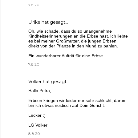
7.8.20
Ulrike
hat gesagt…
Oh, wie schade, dass du so unangenehme
Kindheitserinnerungen an die Erbse hast. Ich liebte
es bei meiner Großmutter, die jungen Erbsen
direkt von der Pflanze in den Mund zu pahlen.
Ein wunderbarer Auftritt für eine Erbse
7.8.20
Volker
hat gesagt…
Hallo Petra,
Erbsen kriegen wir leider nur sehr schlecht, darum
bin ich etwas neidisch auf Dein Gericht.
Lecker :)
LG Volker
8.8.20