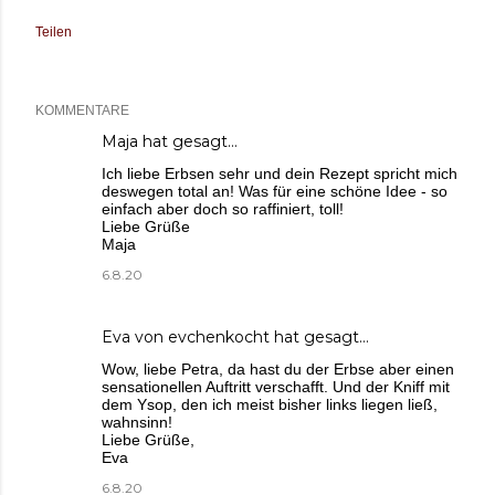
Teilen
KOMMENTARE
Maja
hat gesagt…
Ich liebe Erbsen sehr und dein Rezept spricht mich
deswegen total an! Was für eine schöne Idee - so
einfach aber doch so raffiniert, toll!
Liebe Grüße
Maja
6.8.20
Eva von evchenkocht
hat gesagt…
Wow, liebe Petra, da hast du der Erbse aber einen
sensationellen Auftritt verschafft. Und der Kniff mit
dem Ysop, den ich meist bisher links liegen ließ,
wahnsinn!
Liebe Grüße,
Eva
6.8.20