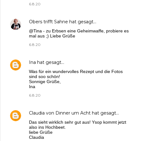
6.8.20
Obers trifft Sahne
hat gesagt…
@Tina - zu Erbsen eine Geheimwaffe, probiere es
mal aus ;) Liebe Grüße
6.8.20
Ina
hat gesagt…
Was für ein wundervolles Rezept und die Fotos
sind soo schön!
Sonnige Grüße,
Ina
6.8.20
Claudia von Dinner um Acht
hat gesagt…
Das sieht wirklich sehr gut aus! Ysop kommt jetzt
also ins Hochbeet.
liebe Grüße
Claudia