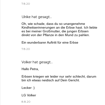
7.8.20
Ulrike
hat gesagt…
Oh, wie schade, dass du so unangenehme
Kindheitserinnerungen an die Erbse hast. Ich liebte
es bei meiner Großmutter, die jungen Erbsen
direkt von der Pflanze in den Mund zu pahlen.
Ein wunderbarer Auftritt für eine Erbse
7.8.20
Volker
hat gesagt…
Hallo Petra,
Erbsen kriegen wir leider nur sehr schlecht, darum
bin ich etwas neidisch auf Dein Gericht.
Lecker :)
LG Volker
8.8.20