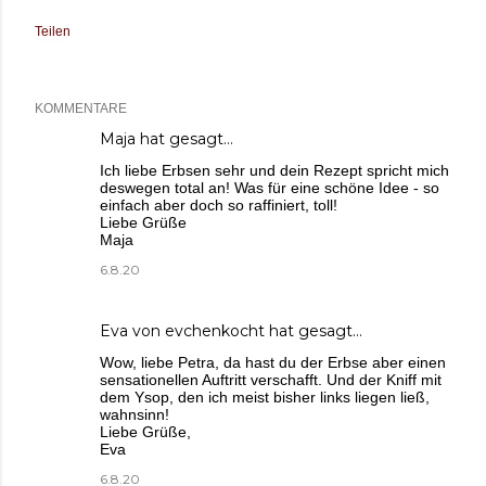
Teilen
KOMMENTARE
Maja
hat gesagt…
Ich liebe Erbsen sehr und dein Rezept spricht mich
deswegen total an! Was für eine schöne Idee - so
einfach aber doch so raffiniert, toll!
Liebe Grüße
Maja
6.8.20
Eva von evchenkocht
hat gesagt…
Wow, liebe Petra, da hast du der Erbse aber einen
sensationellen Auftritt verschafft. Und der Kniff mit
dem Ysop, den ich meist bisher links liegen ließ,
wahnsinn!
Liebe Grüße,
Eva
6.8.20