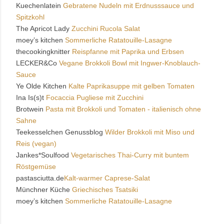
Kuechenlatein
Gebratene Nudeln mit Erdnusssauce und
Spitzkohl
The Apricot Lady
Zucchini Rucola Salat
moey’s kitchen
Sommerliche Ratatouille-Lasagne
thecookingknitter
Reispfanne mit Paprika und Erbsen
LECKER&Co
Vegane Brokkoli Bowl mit Ingwer-Knoblauch-
Sauce
Ye Olde Kitchen
Kalte Paprikasuppe mit gelben Tomaten
Ina Is(s)t
Focaccia Pugliese mit Zucchini
Brotwein
Pasta mit Brokkoli und Tomaten - italienisch ohne
Sahne
Teekesselchen Genussblog
Wilder Brokkoli mit Miso und
Reis (vegan)
Jankes*Soulfood
Vegetarisches Thai-Curry mit buntem
Röstgemüse
pastasciutta.de
Kalt-warmer Caprese-Salat
Münchner Küche
Griechisches Tsatsiki
moey’s kitchen
Sommerliche Ratatouille-Lasagne