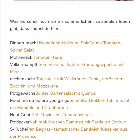
Was es sonst noch so an sommerlichen, saisonalen Ideen
gibt, dass findest du hier:
Dinnerumacht
Nektarinen-Halloumi Spieße mit Tomaten-
Spinat Salat
Möhreneck
Tomaten-Tarte
Volkermampft
Sommerliche Joghurt-Gurkengazpacho mit
Minze
evchenkocht
Tagliatelle mit Wildkräuter-Pesto, gerösteten
Zucchini und Mozzarella
Pottgewächs
Bunter Gartensalat mit Quinoa
Feed me up before you go-go
Schneller Brokkoli-Tahini-Salat
mit Mandeln und Cranberries
Haut Gout
Reh-Ravioli mit Tomatensauce
Pottlecker
Kohlrabi-Knusper-Pommes mit Sardellen Joghurt
S-Küche
Pan Bagnat - fantastischer Sandwich Klassiker aus
der Provence