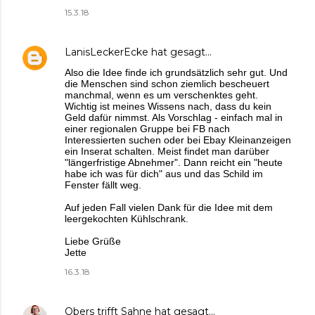
15.3.18
LanisLeckerEcke
hat gesagt…
Also die Idee finde ich grundsätzlich sehr gut. Und
die Menschen sind schon ziemlich bescheuert
manchmal, wenn es um verschenktes geht.
Wichtig ist meines Wissens nach, dass du kein
Geld dafür nimmst. Als Vorschlag - einfach mal in
einer regionalen Gruppe bei FB nach
Interessierten suchen oder bei Ebay Kleinanzeigen
ein Inserat schalten. Meist findet man darüber
"längerfristige Abnehmer". Dann reicht ein "heute
habe ich was für dich" aus und das Schild im
Fenster fällt weg.
Auf jeden Fall vielen Dank für die Idee mit dem
leergekochten Kühlschrank.
Liebe Grüße
Jette
16.3.18
Obers trifft Sahne
hat gesagt…