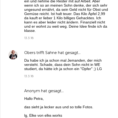
ein und nehme die Rester mit auf Arbeit. Aber
wenn ich so an meinen Sohn denke, der sich sehr
ungesund ernährt, da sein Geld nicht für Obst und
Gemüse reicht. Ist halt teuer. Das Kilo Äpfel 2,99
da kauft er lieber 1 Kilo billiges Gehacktes. Ich
kann es aber leider nicht ändern. Finanziell nicht
und er wohnt zu weit weg. Deine Idee finde ich da
klasse.
13.3.18
Obers trifft Sahne
hat gesagt…
Da habe ich ja schon mal Jemanden, der mich
versteht. Schade, dass dein Sohn nicht in WE
studiert, da hätte ich ja schon ein "Opfer" ;) LG
13.3.18
Anonym hat gesagt…
Hallo Petra,
das sieht ja lecker aus und so tolle Fotos.
lg, Elke von elke.works