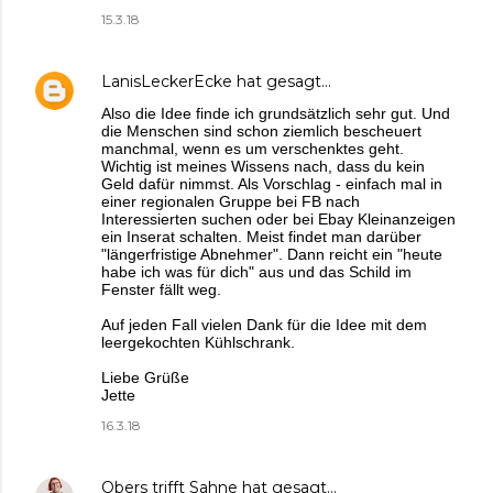
15.3.18
LanisLeckerEcke
hat gesagt…
Also die Idee finde ich grundsätzlich sehr gut. Und
die Menschen sind schon ziemlich bescheuert
manchmal, wenn es um verschenktes geht.
Wichtig ist meines Wissens nach, dass du kein
Geld dafür nimmst. Als Vorschlag - einfach mal in
einer regionalen Gruppe bei FB nach
Interessierten suchen oder bei Ebay Kleinanzeigen
ein Inserat schalten. Meist findet man darüber
"längerfristige Abnehmer". Dann reicht ein "heute
habe ich was für dich" aus und das Schild im
Fenster fällt weg.
Auf jeden Fall vielen Dank für die Idee mit dem
leergekochten Kühlschrank.
Liebe Grüße
Jette
16.3.18
Obers trifft Sahne
hat gesagt…