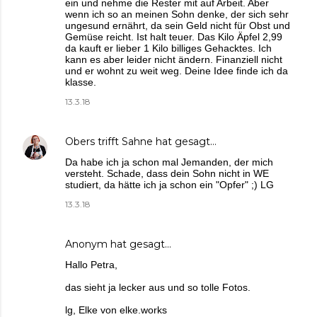
ein und nehme die Rester mit auf Arbeit. Aber
wenn ich so an meinen Sohn denke, der sich sehr
ungesund ernährt, da sein Geld nicht für Obst und
Gemüse reicht. Ist halt teuer. Das Kilo Äpfel 2,99
da kauft er lieber 1 Kilo billiges Gehacktes. Ich
kann es aber leider nicht ändern. Finanziell nicht
und er wohnt zu weit weg. Deine Idee finde ich da
klasse.
13.3.18
Obers trifft Sahne
hat gesagt…
Da habe ich ja schon mal Jemanden, der mich
versteht. Schade, dass dein Sohn nicht in WE
studiert, da hätte ich ja schon ein "Opfer" ;) LG
13.3.18
Anonym hat gesagt…
Hallo Petra,
das sieht ja lecker aus und so tolle Fotos.
lg, Elke von elke.works