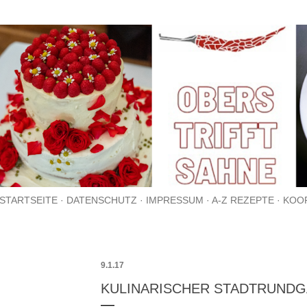
Direkt zum Hauptbereich
STARTSEITE
DATENSCHUTZ
IMPRESSUM
A-Z REZEPTE
KOO
9.1.17
KULINARISCHER STADTRUND