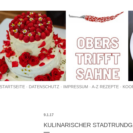
Direkt zum Hauptbereich
STARTSEITE
DATENSCHUTZ
IMPRESSUM
A-Z REZEPTE
KOO
9.1.17
KULINARISCHER STADTRUND