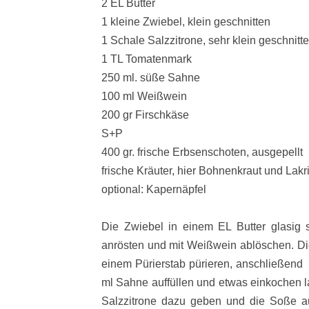
2 EL Butter
1 kleine Zwiebel, klein geschnitten
1 Schale Salzzitrone, sehr klein geschnitt
1 TL Tomatenmark
250 ml. süße Sahne
100 ml Weißwein
200 gr Firschkäse
S+P
400 gr. frische Erbsenschoten, ausgepellt
frische Kräuter, hier Bohnenkraut und Lakr
optional: Kapernäpfel
Die Zwiebel in einem EL Butter glasig
anrösten und mit Weißwein ablöschen. Di
einem Pürierstab pürieren, anschließend 
ml Sahne auffüllen und etwas einkochen 
Salzzitrone dazu geben und die Soße a