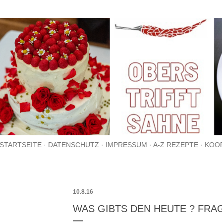
Direkt zum Hauptbereich
STARTSEITE
DATENSCHUTZ
IMPRESSUM
A-Z REZEPTE
KOO
10.8.16
WAS GIBTS DEN HEUTE ? FRA