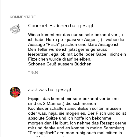
KOMMENTARE
Gourmet-Büdchen
hat gesagt…
Wieso kommt mir das nur so sehr bekannt vor ;-)
ich habe Herrn pe. quasi vor Augen ;-) , wobei die
Aussage "Fisch" ja schon eine klare Ansage ist.
Den Teller würde ich jetzt gerne genauso
leerputzen, egal ob mit Löffel oder Gabel, nicht ein
Fitzelchen würde drauf beleiben.
Schönen Gruß aussem Büdchen
11.8.16
auchwas
hat gesagt…
Eijeijei, das kommt mir sehr bekannt vor bei mir
sind es 2 Männer:) die sich meinen
Kochleidenschaften anschließen sollten müssen
oder was, naja, sie mögen es. Der Fisch und so ist
absolute Spitze und ich hoffe ich bekomme
morgen den Heilbutt. Ich nehme das Rezept gerne
mit und danke und es kommt in meine Sammlung
"Freitagsfisch" den man ruhig auch mal mitten in