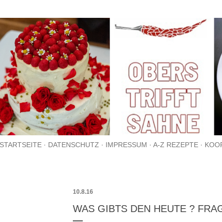
Direkt zum Hauptbereich
STARTSEITE
DATENSCHUTZ
IMPRESSUM
A-Z REZEPTE
KOO
10.8.16
WAS GIBTS DEN HEUTE ? FRA