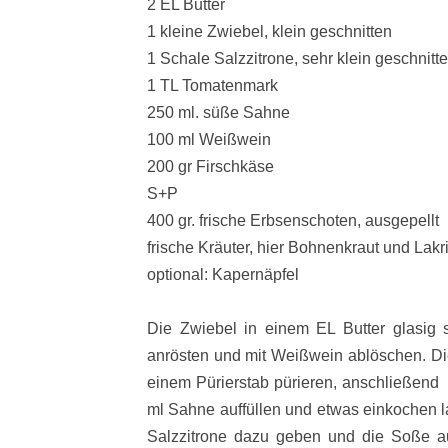
2 EL Butter
1 kleine Zwiebel, klein geschnitten
1 Schale Salzzitrone, sehr klein geschnitt
1 TL Tomatenmark
250 ml. süße Sahne
100 ml Weißwein
200 gr Firschkäse
S+P
400 gr. frische Erbsenschoten, ausgepellt
frische Kräuter, hier Bohnenkraut und Lakr
optional: Kapernäpfel
Die Zwiebel in einem EL Butter glasig
anrösten und mit Weißwein ablöschen. Di
einem Pürierstab pürieren, anschließend 
ml Sahne auffüllen und etwas einkochen 
Salzzitrone dazu geben und die Soße a