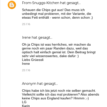
From-Snuggs-Kitchen
hat gesagt…
Schauen die Chips gut aus! Das muss ich
unbedingt mal probieren, mit der Variante, die
etwas Fett enthält - wenn schon, denn schon ;)
25.1.16
Irene
hat gesagt…
Oh ja Chips ist was herrliches, wir machen da
gerne noch ein paar Randen dazu, weil das
optisch halt einfach genial ist. Dein Beitrag bringt
sehr viel wissenswertes, dake dafür :)
Liebs Grüessli
Irene
25.1.16
Anonym hat gesagt…
Chips habe ich bis jetzt noch nie selber gemacht.
Vielleicht sollte ich das mal probieren? Also abends
keine Chips aus England kaufen? Hmmm ;-)
LG
Karin