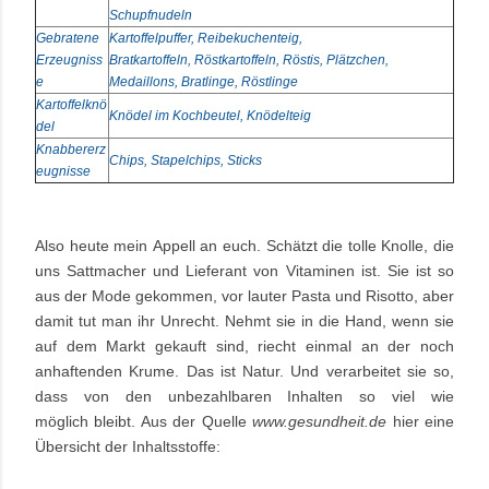
Schupfnudeln
Gebratene
Kartoffelpuffer, Reibekuchenteig,
Erzeugniss
Bratkartoffeln, Röstkartoffeln, Röstis, Plätzchen,
e
Medaillons, Bratlinge, Röstlinge
Kartoffelknö
Knödel im Kochbeutel, Knödelteig
del
Knabbererz
Chips, Stapelchips, Sticks
eugnisse
Also heute mein Appell an euch. Schätzt die tolle Knolle, die
uns Sattmacher und Lieferant von Vitaminen ist. Sie ist so
aus der Mode gekommen, vor lauter Pasta und Risotto, aber
damit tut man ihr Unrecht. Nehmt sie in die Hand, wenn sie
auf dem Markt gekauft sind, riecht einmal an der noch
anhaftenden Krume. Das ist Natur. Und verarbeitet sie so,
dass von den unbezahlbaren Inhalten so viel wie
möglich bleibt. Aus der Quelle
www.gesundheit.de
hier eine
Übersicht der Inhaltsstoffe: