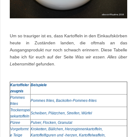
Um so trauriger ist es, dass Kartoffeln in den Einkaufskörben
heute in Zuständen landen, die oftmals an das
Ausgangsprodukt nur noch schwach erinnern. Diese Tabelle
habe ich für euch auf der Seite
Was wir essen. Alles über
Lebensmittel
gefunden.
Kartoffeler
Beispiele
zeugnis
Pommes
Pommes frites, Backofen-Pommes-frites
frites
Trockenspei
Scheiben, Plätzchen, Streifen, Würfel
sekartoffeln
Püree
Pulver, Flocken, Granulat
Vorgeformt
Kroketten, Bällchen, Herzoginnenkartoffeln,
e Teige
Kartoffelfiguren und -herzen, Kartoffelwaffeln,