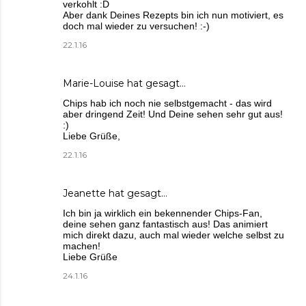
verkohlt :D
Aber dank Deines Rezepts bin ich nun motiviert, es
doch mal wieder zu versuchen! :-)
22.1.16
Marie-Louise
hat gesagt…
Chips hab ich noch nie selbstgemacht - das wird
aber dringend Zeit! Und Deine sehen sehr gut aus!
:)
Liebe Grüße,
22.1.16
Jeanette
hat gesagt…
Ich bin ja wirklich ein bekennender Chips-Fan,
deine sehen ganz fantastisch aus! Das animiert
mich direkt dazu, auch mal wieder welche selbst zu
machen!
Liebe Grüße
24.1.16