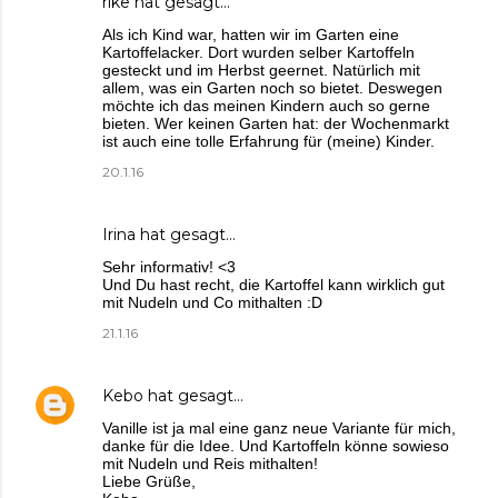
rike
hat gesagt…
Als ich Kind war, hatten wir im Garten eine
Kartoffelacker. Dort wurden selber Kartoffeln
gesteckt und im Herbst geernet. Natürlich mit
allem, was ein Garten noch so bietet. Deswegen
möchte ich das meinen Kindern auch so gerne
bieten. Wer keinen Garten hat: der Wochenmarkt
ist auch eine tolle Erfahrung für (meine) Kinder.
20.1.16
Irina
hat gesagt…
Sehr informativ! <3
Und Du hast recht, die Kartoffel kann wirklich gut
mit Nudeln und Co mithalten :D
21.1.16
Kebo
hat gesagt…
Vanille ist ja mal eine ganz neue Variante für mich,
danke für die Idee. Und Kartoffeln könne sowieso
mit Nudeln und Reis mithalten!
Liebe Grüße,