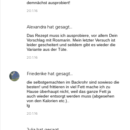
demnächst ausprobiert!
20.1.16
Alexandra
hat gesagt…
Das Rezept muss ich ausprobiere, vor allem Dein
Vorschlag mit Rosmarin. Mein letzter Versuch ist
leider gescheitert und seitdem gibt es wieder die
Variante aus der Tüte.
20.1.16
Friederike
hat gesagt…
die selbstgemachten im Backrohr sind sowieso die
besten! und frittieren in viel Fett mache ich zu
Hause überhaupt nicht, weil das ganze Fett ja
auch wieder entsorgt werden muss (abgesehen
von den Kalorien etc.)..
lg
20.1.16
Julia
hat gesagt…