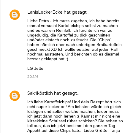
LanisLeckerEcke
hat gesagt…
Liebe Petra - ich muss zugeben, ich habe bereits
einmal versucht Kartoffelchips selbst zu machen
und es war ein Reinfall. Ich fürchte ich war zu
ungeduldig, die Kartoffel zu dick geschnitten
und/oder einfach noch zu feucht. Die "Chips"
haben nämlich eher nach unfertigen Bratkartoffeln
geschmeckt XD Ich wollte es aber auf jeden Fall
nochmal austesten. Und berichten ob es diesmal
besser geklappt hat :)
LG Jette
20.1.16
Sakriköstlich
hat gesagt…
Ich liebe Kartoffelchips! Und dein Rezept hört sich
echt super lecker an! Am liebsten würde ich gleich
loslegen und selber welche machen, leider muss
ich jetzt dann noch lernen :( Kannst mir nicht eine
klitzekleine Schüssel rüber schicken? Die sehen so
toll aus, das ich jetzt bestimmt den ganzen Tag
Appetit auf diese Chips hab... Liebe Grüße, Tanja