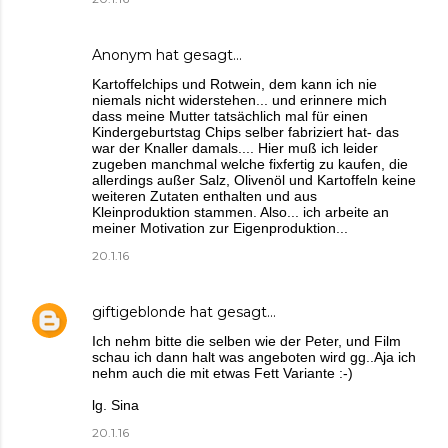
Anonym hat gesagt…
Kartoffelchips und Rotwein, dem kann ich nie
niemals nicht widerstehen... und erinnere mich
dass meine Mutter tatsächlich mal für einen
Kindergeburtstag Chips selber fabriziert hat- das
war der Knaller damals.... Hier muß ich leider
zugeben manchmal welche fixfertig zu kaufen, die
allerdings außer Salz, Olivenöl und Kartoffeln keine
weiteren Zutaten enthalten und aus
Kleinproduktion stammen. Also... ich arbeite an
meiner Motivation zur Eigenproduktion...
20.1.16
giftigeblonde
hat gesagt…
Ich nehm bitte die selben wie der Peter, und Film
schau ich dann halt was angeboten wird gg..Aja ich
nehm auch die mit etwas Fett Variante :-)
lg. Sina
20.1.16