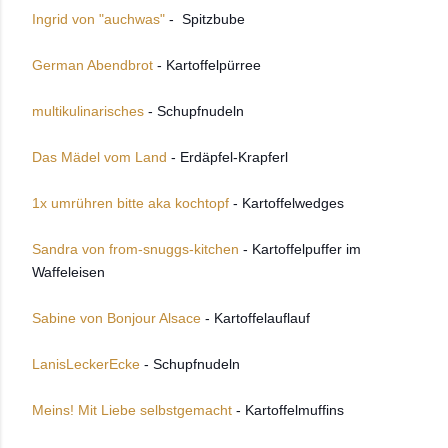
Ingrid von "auchwas"
- Spitzbube
German Abendbrot
- Kartoffelpürree
multikulinarisches
- Schupfnudeln
Das Mädel vom Land
- Erdäpfel-Krapferl
1x umrühren bitte aka kochtopf
- Kartoffelwedges
Sandra von from-snuggs-kitchen
- Kartoffelpuffer im
Waffeleisen
Sabine von Bonjour Alsace
- Kartoffelauflauf
LanisLeckerEcke
- Schupfnudeln
Meins! Mit Liebe selbstgemacht
- Kartoffelmuffins