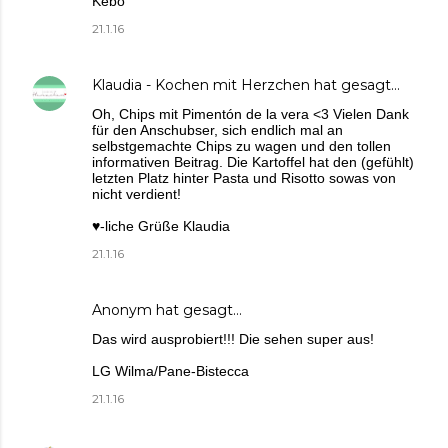
Kebo
21.1.16
Klaudia - Kochen mit Herzchen
hat gesagt…
Oh, Chips mit Pimentón de la vera <3 Vielen Dank
für den Anschubser, sich endlich mal an
selbstgemachte Chips zu wagen und den tollen
informativen Beitrag. Die Kartoffel hat den (gefühlt)
letzten Platz hinter Pasta und Risotto sowas von
nicht verdient!
♥-liche Grüße Klaudia
21.1.16
Anonym hat gesagt…
Das wird ausprobiert!!! Die sehen super aus!
LG Wilma/Pane-Bistecca
21.1.16