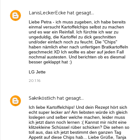
LanisLeckerEcke
hat gesagt…
Liebe Petra - ich muss zugeben, ich habe bereits
einmal versucht Kartoffelchips selbst zu machen
und es war ein Reinfall. Ich fürchte ich war zu
ungeduldig, die Kartoffel zu dick geschnitten
und/oder einfach noch zu feucht. Die "Chips"
haben nämlich eher nach unfertigen Bratkartoffeln
geschmeckt XD Ich wollte es aber auf jeden Fall
nochmal austesten. Und berichten ob es diesmal
besser geklappt hat :)
LG Jette
20.1.16
Sakriköstlich
hat gesagt…
Ich liebe Kartoffelchips! Und dein Rezept hört sich
echt super lecker an! Am liebsten würde ich gleich
loslegen und selber welche machen, leider muss
ich jetzt dann noch lernen :( Kannst mir nicht eine
klitzekleine Schüssel rüber schicken? Die sehen so
toll aus, das ich jetzt bestimmt den ganzen Tag
Appetit auf diese Chips hab... Liebe Grüße, Tanja