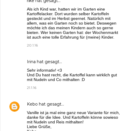
rike
hat gesagt…
Als ich Kind war, hatten wir im Garten eine
Kartoffelacker. Dort wurden selber Kartoffeln
gesteckt und im Herbst geernet. Natürlich mit
allem, was ein Garten noch so bietet. Deswegen
möchte ich das meinen Kindern auch so gerne
bieten. Wer keinen Garten hat: der Wochenmarkt
ist auch eine tolle Erfahrung für (meine) Kinder.
20.1.16
Irina
hat gesagt…
Sehr informativ! <3
Und Du hast recht, die Kartoffel kann wirklich gut
mit Nudeln und Co mithalten :D
21.1.16
Kebo
hat gesagt…
Vanille ist ja mal eine ganz neue Variante für mich,
danke für die Idee. Und Kartoffeln könne sowieso
mit Nudeln und Reis mithalten!
Liebe Grüße,