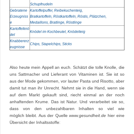
Schupfnudeln
Gebratene
Kartoffelpuffer, Reibekuchenteig,
Erzeugniss
Bratkartoffeln, Röstkartoffeln, Röstis, Plätzchen,
e
Medaillons, Bratlinge, Röstlinge
Kartoffelknö
Knödel im Kochbeutel, Knödelteig
del
Knabbererz
Chips, Stapelchips, Sticks
eugnisse
Also heute mein Appell an euch. Schätzt die tolle Knolle, die
uns Sattmacher und Lieferant von Vitaminen ist. Sie ist so
aus der Mode gekommen, vor lauter Pasta und Risotto, aber
damit tut man ihr Unrecht. Nehmt sie in die Hand, wenn sie
auf dem Markt gekauft sind, riecht einmal an der noch
anhaftenden Krume. Das ist Natur. Und verarbeitet sie so,
dass von den unbezahlbaren Inhalten so viel wie
möglich bleibt. Aus der Quelle
www.gesundheit.de
hier eine
Übersicht der Inhaltsstoffe: