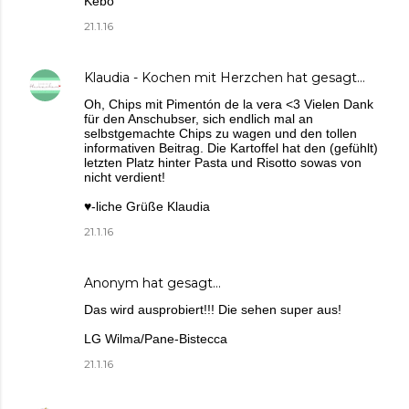
Kebo
21.1.16
Klaudia - Kochen mit Herzchen
hat gesagt…
Oh, Chips mit Pimentón de la vera <3 Vielen Dank
für den Anschubser, sich endlich mal an
selbstgemachte Chips zu wagen und den tollen
informativen Beitrag. Die Kartoffel hat den (gefühlt)
letzten Platz hinter Pasta und Risotto sowas von
nicht verdient!
♥-liche Grüße Klaudia
21.1.16
Anonym hat gesagt…
Das wird ausprobiert!!! Die sehen super aus!
LG Wilma/Pane-Bistecca
21.1.16