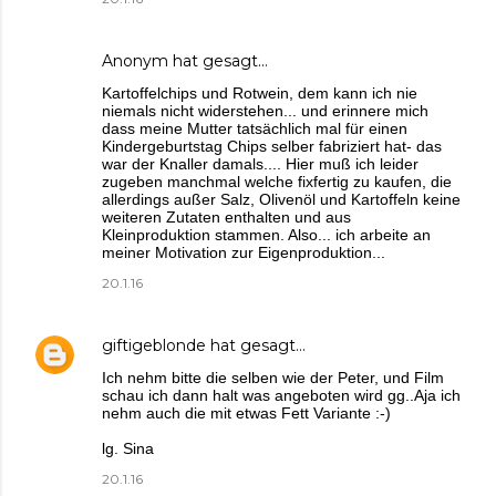
Anonym hat gesagt…
Kartoffelchips und Rotwein, dem kann ich nie
niemals nicht widerstehen... und erinnere mich
dass meine Mutter tatsächlich mal für einen
Kindergeburtstag Chips selber fabriziert hat- das
war der Knaller damals.... Hier muß ich leider
zugeben manchmal welche fixfertig zu kaufen, die
allerdings außer Salz, Olivenöl und Kartoffeln keine
weiteren Zutaten enthalten und aus
Kleinproduktion stammen. Also... ich arbeite an
meiner Motivation zur Eigenproduktion...
20.1.16
giftigeblonde
hat gesagt…
Ich nehm bitte die selben wie der Peter, und Film
schau ich dann halt was angeboten wird gg..Aja ich
nehm auch die mit etwas Fett Variante :-)
lg. Sina
20.1.16