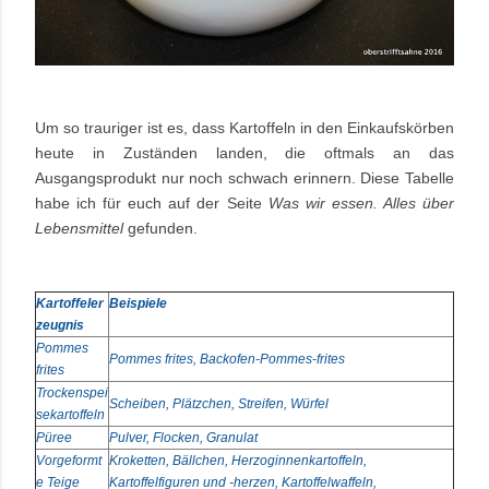
Um so trauriger ist es, dass Kartoffeln in den Einkaufskörben
heute in Zuständen landen, die oftmals an das
Ausgangsprodukt nur noch schwach erinnern. Diese Tabelle
habe ich für euch auf der Seite
Was wir essen. Alles über
Lebensmittel
gefunden.
Kartoffeler
Beispiele
zeugnis
Pommes
Pommes frites, Backofen-Pommes-frites
frites
Trockenspei
Scheiben, Plätzchen, Streifen, Würfel
sekartoffeln
Püree
Pulver, Flocken, Granulat
Vorgeformt
Kroketten, Bällchen, Herzoginnenkartoffeln,
e Teige
Kartoffelfiguren und -herzen, Kartoffelwaffeln,