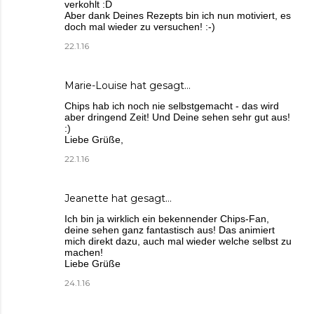
verkohlt :D
Aber dank Deines Rezepts bin ich nun motiviert, es
doch mal wieder zu versuchen! :-)
22.1.16
Marie-Louise
hat gesagt…
Chips hab ich noch nie selbstgemacht - das wird
aber dringend Zeit! Und Deine sehen sehr gut aus!
:)
Liebe Grüße,
22.1.16
Jeanette
hat gesagt…
Ich bin ja wirklich ein bekennender Chips-Fan,
deine sehen ganz fantastisch aus! Das animiert
mich direkt dazu, auch mal wieder welche selbst zu
machen!
Liebe Grüße
24.1.16