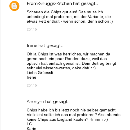
From-Snuggs-Kitchen
hat gesagt…
Schauen die Chips gut aus! Das muss ich
unbedingt mal probieren, mit der Variante, die
etwas Fett enthält - wenn schon, denn schon ;)
25.1.16
Irene
hat gesagt…
Oh ja Chips ist was herrliches, wir machen da
gerne noch ein paar Randen dazu, weil das
optisch halt einfach genial ist. Dein Beitrag bringt
sehr viel wissenswertes, dake dafür :)
Liebs Grüessli
Irene
25.1.16
Anonym hat gesagt…
Chips habe ich bis jetzt noch nie selber gemacht.
Vielleicht sollte ich das mal probieren? Also abends
keine Chips aus England kaufen? Hmmm ;-)
LG
Karin