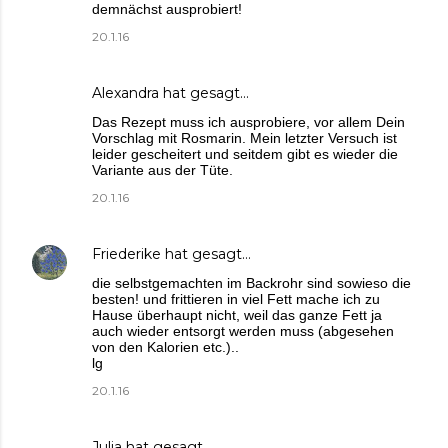
demnächst ausprobiert!
20.1.16
Alexandra
hat gesagt…
Das Rezept muss ich ausprobiere, vor allem Dein
Vorschlag mit Rosmarin. Mein letzter Versuch ist
leider gescheitert und seitdem gibt es wieder die
Variante aus der Tüte.
20.1.16
Friederike
hat gesagt…
die selbstgemachten im Backrohr sind sowieso die
besten! und frittieren in viel Fett mache ich zu
Hause überhaupt nicht, weil das ganze Fett ja
auch wieder entsorgt werden muss (abgesehen
von den Kalorien etc.)..
lg
20.1.16
Julia
hat gesagt…