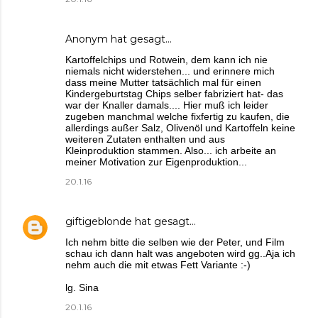
Anonym hat gesagt…
Kartoffelchips und Rotwein, dem kann ich nie
niemals nicht widerstehen... und erinnere mich
dass meine Mutter tatsächlich mal für einen
Kindergeburtstag Chips selber fabriziert hat- das
war der Knaller damals.... Hier muß ich leider
zugeben manchmal welche fixfertig zu kaufen, die
allerdings außer Salz, Olivenöl und Kartoffeln keine
weiteren Zutaten enthalten und aus
Kleinproduktion stammen. Also... ich arbeite an
meiner Motivation zur Eigenproduktion...
20.1.16
giftigeblonde
hat gesagt…
Ich nehm bitte die selben wie der Peter, und Film
schau ich dann halt was angeboten wird gg..Aja ich
nehm auch die mit etwas Fett Variante :-)
lg. Sina
20.1.16