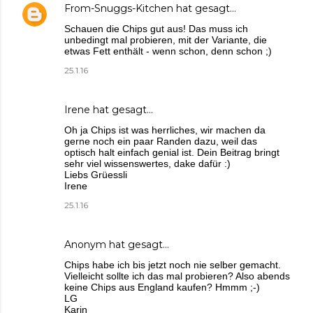
From-Snuggs-Kitchen
hat gesagt…
Schauen die Chips gut aus! Das muss ich
unbedingt mal probieren, mit der Variante, die
etwas Fett enthält - wenn schon, denn schon ;)
25.1.16
Irene
hat gesagt…
Oh ja Chips ist was herrliches, wir machen da
gerne noch ein paar Randen dazu, weil das
optisch halt einfach genial ist. Dein Beitrag bringt
sehr viel wissenswertes, dake dafür :)
Liebs Grüessli
Irene
25.1.16
Anonym hat gesagt…
Chips habe ich bis jetzt noch nie selber gemacht.
Vielleicht sollte ich das mal probieren? Also abends
keine Chips aus England kaufen? Hmmm ;-)
LG
Karin