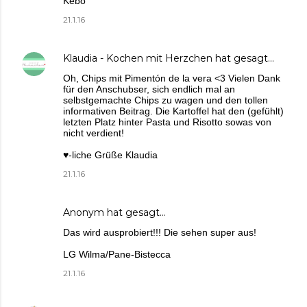
Kebo
21.1.16
Klaudia - Kochen mit Herzchen
hat gesagt…
Oh, Chips mit Pimentón de la vera <3 Vielen Dank
für den Anschubser, sich endlich mal an
selbstgemachte Chips zu wagen und den tollen
informativen Beitrag. Die Kartoffel hat den (gefühlt)
letzten Platz hinter Pasta und Risotto sowas von
nicht verdient!
♥-liche Grüße Klaudia
21.1.16
Anonym hat gesagt…
Das wird ausprobiert!!! Die sehen super aus!
LG Wilma/Pane-Bistecca
21.1.16