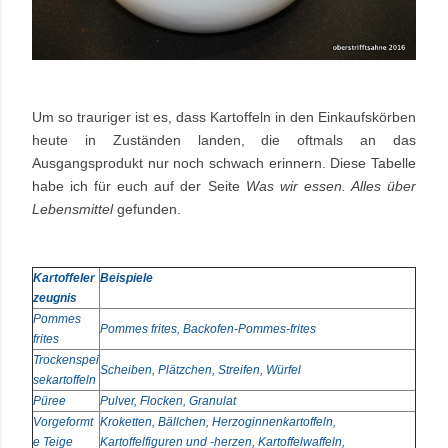
Um so trauriger ist es, dass Kartoffeln in den Einkaufskörben
heute in Zuständen landen, die oftmals an das
Ausgangsprodukt nur noch schwach erinnern. Diese Tabelle
habe ich für euch auf der Seite
Was wir essen. Alles über
Lebensmittel
gefunden.
Kartoffeler
Beispiele
zeugnis
Pommes
Pommes frites, Backofen-Pommes-frites
frites
Trockenspei
Scheiben, Plätzchen, Streifen, Würfel
sekartoffeln
Püree
Pulver, Flocken, Granulat
Vorgeformt
Kroketten, Bällchen, Herzoginnenkartoffeln,
e Teige
Kartoffelfiguren und -herzen, Kartoffelwaffeln,