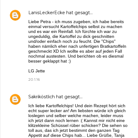
LanisLeckerEcke
hat gesagt…
Liebe Petra - ich muss zugeben, ich habe bereits
einmal versucht Kartoffelchips selbst zu machen
und es war ein Reinfall. Ich fürchte ich war zu
ungeduldig, die Kartoffel zu dick geschnitten
und/oder einfach noch zu feucht. Die "Chips"
haben nämlich eher nach unfertigen Bratkartoffeln
geschmeckt XD Ich wollte es aber auf jeden Fall
nochmal austesten. Und berichten ob es diesmal
besser geklappt hat :)
LG Jette
20.1.16
Sakriköstlich
hat gesagt…
Ich liebe Kartoffelchips! Und dein Rezept hört sich
echt super lecker an! Am liebsten würde ich gleich
loslegen und selber welche machen, leider muss
ich jetzt dann noch lernen :( Kannst mir nicht eine
klitzekleine Schüssel rüber schicken? Die sehen so
toll aus, das ich jetzt bestimmt den ganzen Tag
Appetit auf diese Chips hab... Liebe Grüße, Tanja