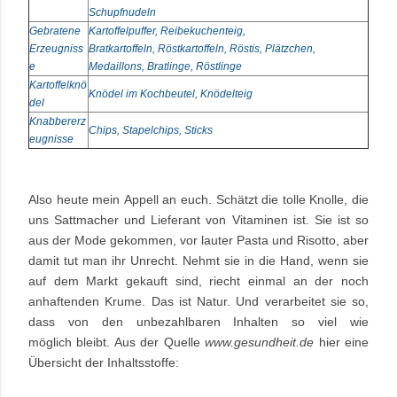
Schupfnudeln
Gebratene
Kartoffelpuffer, Reibekuchenteig,
Erzeugniss
Bratkartoffeln, Röstkartoffeln, Röstis, Plätzchen,
e
Medaillons, Bratlinge, Röstlinge
Kartoffelknö
Knödel im Kochbeutel, Knödelteig
del
Knabbererz
Chips, Stapelchips, Sticks
eugnisse
Also heute mein Appell an euch. Schätzt die tolle Knolle, die
uns Sattmacher und Lieferant von Vitaminen ist. Sie ist so
aus der Mode gekommen, vor lauter Pasta und Risotto, aber
damit tut man ihr Unrecht. Nehmt sie in die Hand, wenn sie
auf dem Markt gekauft sind, riecht einmal an der noch
anhaftenden Krume. Das ist Natur. Und verarbeitet sie so,
dass von den unbezahlbaren Inhalten so viel wie
möglich bleibt. Aus der Quelle
www.gesundheit.de
hier eine
Übersicht der Inhaltsstoffe: