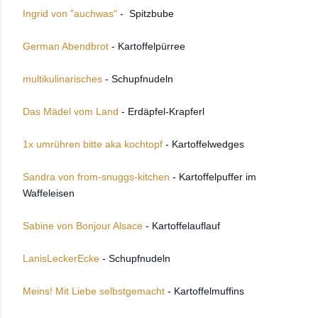
Ingrid von "auchwas"
- Spitzbube
German Abendbrot
- Kartoffelpürree
multikulinarisches
- Schupfnudeln
Das Mädel vom Land
- Erdäpfel-Krapferl
1x umrühren bitte aka kochtopf
- Kartoffelwedges
Sandra von from-snuggs-kitchen
- Kartoffelpuffer im
Waffeleisen
Sabine von Bonjour Alsace
- Kartoffelauflauf
LanisLeckerEcke
- Schupfnudeln
Meins! Mit Liebe selbstgemacht
- Kartoffelmuffins