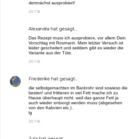
demnächst ausprobiert!
20.1.16
Alexandra
hat gesagt…
Das Rezept muss ich ausprobiere, vor allem Dein
Vorschlag mit Rosmarin. Mein letzter Versuch ist
leider gescheitert und seitdem gibt es wieder die
Variante aus der Tüte.
20.1.16
Friederike
hat gesagt…
die selbstgemachten im Backrohr sind sowieso die
besten! und frittieren in viel Fett mache ich zu
Hause überhaupt nicht, weil das ganze Fett ja
auch wieder entsorgt werden muss (abgesehen
von den Kalorien etc.)..
lg
20.1.16
Julia
hat gesagt…