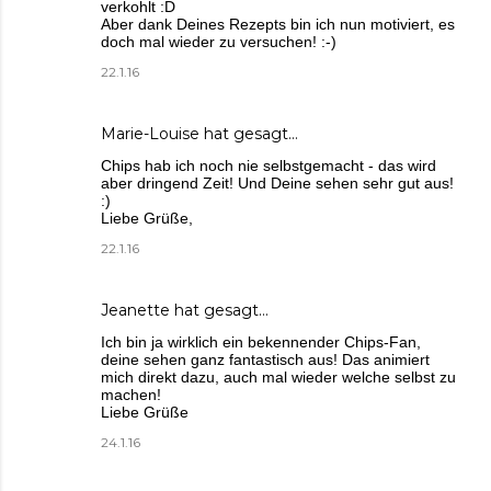
verkohlt :D
Aber dank Deines Rezepts bin ich nun motiviert, es
doch mal wieder zu versuchen! :-)
22.1.16
Marie-Louise
hat gesagt…
Chips hab ich noch nie selbstgemacht - das wird
aber dringend Zeit! Und Deine sehen sehr gut aus!
:)
Liebe Grüße,
22.1.16
Jeanette
hat gesagt…
Ich bin ja wirklich ein bekennender Chips-Fan,
deine sehen ganz fantastisch aus! Das animiert
mich direkt dazu, auch mal wieder welche selbst zu
machen!
Liebe Grüße
24.1.16