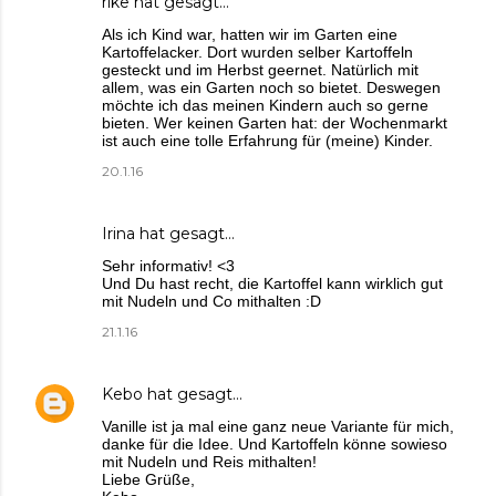
rike
hat gesagt…
Als ich Kind war, hatten wir im Garten eine
Kartoffelacker. Dort wurden selber Kartoffeln
gesteckt und im Herbst geernet. Natürlich mit
allem, was ein Garten noch so bietet. Deswegen
möchte ich das meinen Kindern auch so gerne
bieten. Wer keinen Garten hat: der Wochenmarkt
ist auch eine tolle Erfahrung für (meine) Kinder.
20.1.16
Irina
hat gesagt…
Sehr informativ! <3
Und Du hast recht, die Kartoffel kann wirklich gut
mit Nudeln und Co mithalten :D
21.1.16
Kebo
hat gesagt…
Vanille ist ja mal eine ganz neue Variante für mich,
danke für die Idee. Und Kartoffeln könne sowieso
mit Nudeln und Reis mithalten!
Liebe Grüße,