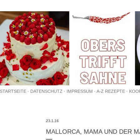
Direkt zum Hauptbereich
STARTSEITE
DATENSCHUTZ
IMPRESSUM
A-Z REZEPTE
KOO
23.1.16
MALLORCA, MAMA UND DER 