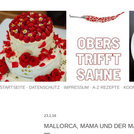
Direkt zum Hauptbereich
STARTSEITE
DATENSCHUTZ
IMPRESSUM
A-Z REZEPTE
KOO
23.1.16
MALLORCA, MAMA UND DER 