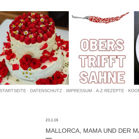
Direkt zum Hauptbereich
STARTSEITE
DATENSCHUTZ
IMPRESSUM
A-Z REZEPTE
KOO
23.1.16
MALLORCA, MAMA UND DER 