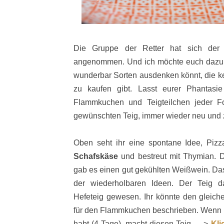
Die Gruppe der Retter hat sich de
angenommen. Und ich möchte euch dazu 
wunderbar Sorten ausdenken könnt, die ke
zu kaufen gibt. Lasst eurer Phantasie
Flammkuchen und Teigteilchen jeder 
gewünschten Teig, immer wieder neu und 
Oben seht ihr eine
spontane Idee, Piz
Schafskäse
und bestreut mit Thymian. 
gab es einen gut gekühlten Weißwein. Das
der wiederholbaren Ideen. Der Teig da
Hefeteig gewesen. Ihr könnte den gleich
für den Flammkuchen beschrieben. Wenn ih
habt (4 Tage), macht diesen Teig ---->
Kli