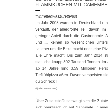
FLAMMKUCHEN MIT CAMEMBE
#wirrettenwaszurettenist
Im Jahr 2008 wurden in Deutschland ru
verkauft, der allergrößte Teil davon im
geringer Anteil durch die Gastronomie. A
und .... keinen so wesentlichen Unter
Italiener um die Ecke macht noch eine Pizz
alle Ehre macht. Bis zum Jahr 2014 st
stattliche knapp 302 Tausend Tonnen. Im 
ab 14 Jahre rund 3,59 Millionen Per
Tiefkühlpizza aßen. Davon verspeisten si
du Schreck !
(Quelle: statista.com)
Über Zusatzstoffe schweigt sich die Zutat
sich hauptsächlich auf Nährwerte. In eine