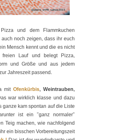
r Pizza und dem Flammkuchen
auch noch zeigen, dass ihr euch
in Mensch kennt und die es nicht
 freien Lauf und belegt Pizza,
Form und Größe und aus jedem
zur Jahreszeit passend.
za mit
Ofenkürbis
,
Weintrauben,
Das war wirklich klasse und dazu
 ganze kam spontan auf die Liste
runter ist ein "ganz normaler"
en Teig machen, wie nachfolgend
r ein bisschen Vorbereitungszeit
ck !
Das
ist der wunderbarste und