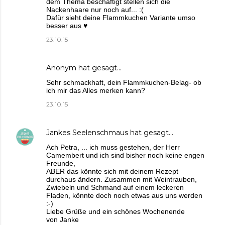
dem Thema beschäftigt stellen sich die
Nackenhaare nur noch auf... :(
Dafür sieht deine Flammkuchen Variante umso
besser aus ♥
23.10.15
Anonym hat gesagt…
Sehr schmackhaft, dein Flammkuchen-Belag- ob
ich mir das Alles merken kann?
23.10.15
Jankes Seelenschmaus
hat gesagt…
Ach Petra, ... ich muss gestehen, der Herr
Camembert und ich sind bisher noch keine engen
Freunde,
ABER das könnte sich mit deinem Rezept
durchaus ändern. Zusammen mit Weintrauben,
Zwiebeln und Schmand auf einem leckeren
Fladen, könnte doch noch etwas aus uns werden
:-)
Liebe Grüße und ein schönes Wochenende
von Janke