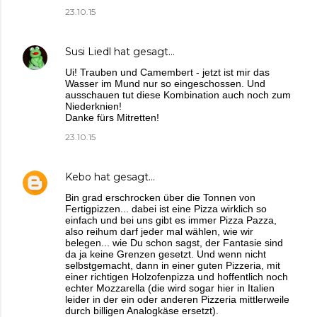
23.10.15
Susi Liedl
hat gesagt…
Ui! Trauben und Camembert - jetzt ist mir das
Wasser im Mund nur so eingeschossen. Und
ausschauen tut diese Kombination auch noch zum
Niederknien!
Danke fürs Mitretten!
23.10.15
Kebo
hat gesagt…
Bin grad erschrocken über die Tonnen von
Fertigpizzen... dabei ist eine Pizza wirklich so
einfach und bei uns gibt es immer Pizza Pazza,
also reihum darf jeder mal wählen, wie wir
belegen... wie Du schon sagst, der Fantasie sind
da ja keine Grenzen gesetzt. Und wenn nicht
selbstgemacht, dann in einer guten Pizzeria, mit
einer richtigen Holzofenpizza und hoffentlich noch
echter Mozzarella (die wird sogar hier in Italien
leider in der ein oder anderen Pizzeria mittlerweile
durch billigen Analogkäse ersetzt).