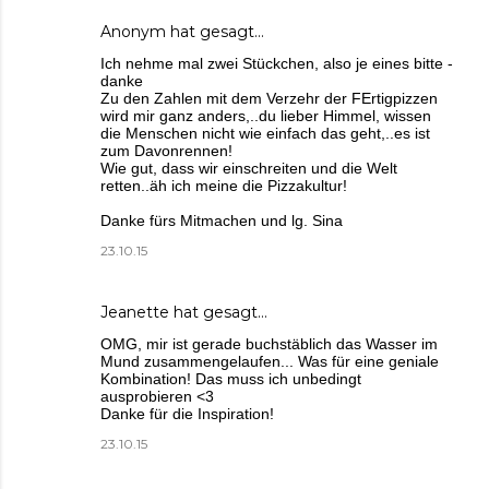
Anonym hat gesagt…
Ich nehme mal zwei Stückchen, also je eines bitte -
danke
Zu den Zahlen mit dem Verzehr der FErtigpizzen
wird mir ganz anders,..du lieber Himmel, wissen
die Menschen nicht wie einfach das geht,..es ist
zum Davonrennen!
Wie gut, dass wir einschreiten und die Welt
retten..äh ich meine die Pizzakultur!
Danke fürs Mitmachen und lg. Sina
23.10.15
Jeanette
hat gesagt…
OMG, mir ist gerade buchstäblich das Wasser im
Mund zusammengelaufen... Was für eine geniale
Kombination! Das muss ich unbedingt
ausprobieren <3
Danke für die Inspiration!
23.10.15