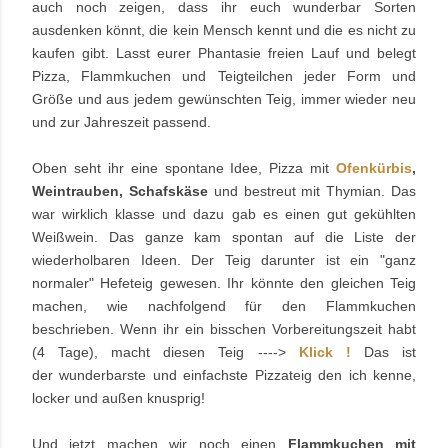
auch noch zeigen, dass ihr euch wunderbar Sorten
ausdenken könnt, die kein Mensch kennt und die es nicht zu
kaufen gibt. Lasst eurer Phantasie freien Lauf und belegt
Pizza, Flammkuchen und Teigteilchen jeder Form und
Größe und aus jedem gewünschten Teig, immer wieder neu
und zur Jahreszeit passend.
Oben seht ihr eine
spontane Idee, Pizza mit
Ofenkürbis
,
Weintrauben, Schafskäse
und bestreut mit Thymian. Das
war wirklich klasse und dazu gab es einen gut gekühlten
Weißwein. Das ganze kam spontan auf die Liste der
wiederholbaren Ideen. Der Teig darunter ist ein "ganz
normaler" Hefeteig gewesen. Ihr könnte den gleichen Teig
machen, wie nachfolgend für den Flammkuchen
beschrieben. Wenn ihr ein bisschen Vorbereitungszeit habt
(4 Tage), macht diesen Teig ---->
Klick !
Das
ist
der wunderbarste und einfachste Pizzateig den ich kenne,
locker und außen knusprig!
Und jetzt machen wir noch einen
Flammkuchen mit