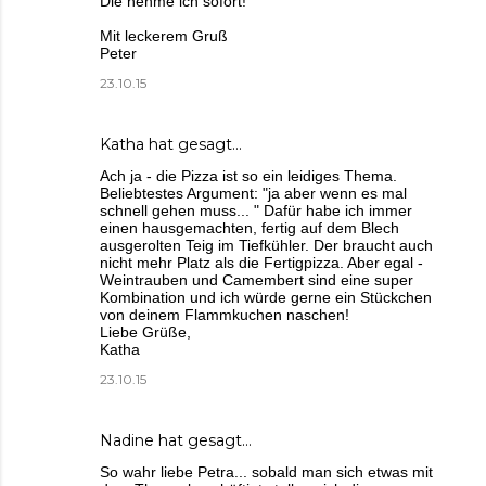
Die nehme ich sofort!
Mit leckerem Gruß
Peter
23.10.15
Katha
hat gesagt…
Ach ja - die Pizza ist so ein leidiges Thema.
Beliebtestes Argument: "ja aber wenn es mal
schnell gehen muss... " Dafür habe ich immer
einen hausgemachten, fertig auf dem Blech
ausgerolten Teig im Tiefkühler. Der braucht auch
nicht mehr Platz als die Fertigpizza. Aber egal -
Weintrauben und Camembert sind eine super
Kombination und ich würde gerne ein Stückchen
von deinem Flammkuchen naschen!
Liebe Grüße,
Katha
23.10.15
Nadine
hat gesagt…
So wahr liebe Petra... sobald man sich etwas mit