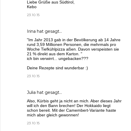
Liebe Grüße aus Südtirol,
Kebo
23.10.15
Irina
hat gesagt…
"Im Jahr 2013 gab in der Bevölkerung ab 14 Jahre
rund 3,59 Millionen Personen, die mehrmals pro
Woche Tiefkühlpizza aßen. Davon verspeisten sie
21 % direkt aus dem Karton. "
ich bin verwirrt... ungebacken???
Deine Rezepte sind wunderbar :)
23.10.15
Julia
hat gesagt…
Also, Kürbis geht ja nicht an mich. Aber dieses Jahr
will ich den Bann brechen! Der Hokkaido liegt
schon bereit. Mit der Camembert-Variante haste
mich aber gleich gewonnen!
23.10.15