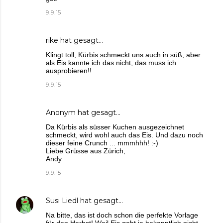
9.9.15
rike
hat gesagt…
Klingt toll, Kürbis schmeckt uns auch in süß, aber
als Eis kannte ich das nicht, das muss ich
ausprobieren!!
9.9.15
Anonym hat gesagt…
Da Kürbis als süsser Kuchen ausgezeichnet
schmeckt, wird wohl auch das Eis. Und dazu noch
dieser feine Crunch ... mmmhhh! :-)
Liebe Grüsse aus Zürich,
Andy
9.9.15
Susi Liedl
hat gesagt…
Na bitte, das ist doch schon die perfekte Vorlage
für den Herbst! Weil Eis geht ja bekanntlich nicht