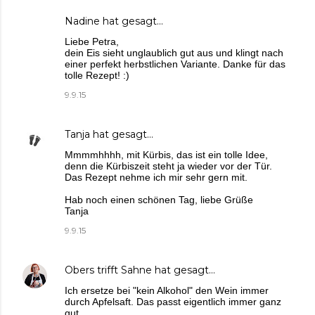
Nadine
hat gesagt…
Liebe Petra,
dein Eis sieht unglaublich gut aus und klingt nach
einer perfekt herbstlichen Variante. Danke für das
tolle Rezept! :)
9.9.15
Tanja
hat gesagt…
Mmmmhhhh, mit Kürbis, das ist ein tolle Idee,
denn die Kürbiszeit steht ja wieder vor der Tür.
Das Rezept nehme ich mir sehr gern mit.
Hab noch einen schönen Tag, liebe Grüße
Tanja
9.9.15
Obers trifft Sahne
hat gesagt…
Ich ersetze bei "kein Alkohol" den Wein immer
durch Apfelsaft. Das passt eigentlich immer ganz
gut.