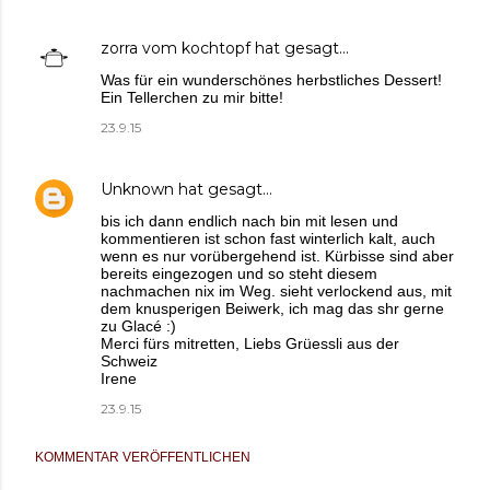
zorra vom kochtopf
hat gesagt…
Was für ein wunderschönes herbstliches Dessert!
Ein Tellerchen zu mir bitte!
23.9.15
Unknown
hat gesagt…
bis ich dann endlich nach bin mit lesen und
kommentieren ist schon fast winterlich kalt, auch
wenn es nur vorübergehend ist. Kürbisse sind aber
bereits eingezogen und so steht diesem
nachmachen nix im Weg. sieht verlockend aus, mit
dem knusperigen Beiwerk, ich mag das shr gerne
zu Glacé :)
Merci fürs mitretten, Liebs Grüessli aus der
Schweiz
Irene
23.9.15
KOMMENTAR VERÖFFENTLICHEN