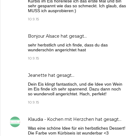
Kürbis im Eis höre/lese ich das erste Mal und bin
sehr gespannt wie das so schmeckt. Ich glaub, das
MUSS ich ausprobieren:)
10.9.15
Bonjour Alsace
hat gesagt…
sehr herbstlich und ich finde, dass du das
wunderschön angerichtet hast
10.9.15
Jeanette
hat gesagt…
Dein Eis klingt fantastisch, und die Idee von Wein
im Eis finde ich sehr spannend. Dazu dann noch
so wundervoll angerichtet. Hach, perfekt!
10.9.15
Klaudia - Kochen mit Herzchen
hat gesagt…
Was eine schöne Idee für ein herbstliches Dessert!
Die Farbe vom Kürbiseis ist wunderbar <3