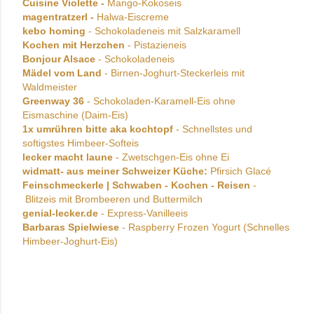
Cuisine Violette -
Mango-Kokoseis
magentratzerl -
Halwa-Eiscreme
kebo homing
- Schokoladeneis mit Salzkaramell
Kochen mit Herzchen
- Pistazieneis
Bonjour Alsace
- Schokoladeneis
Mädel vom Land
- Birnen-Joghurt-Steckerleis mit
Waldmeister
Greenway 36
- Schokoladen-Karamell-Eis ohne
Eismaschine (Daim-Eis)
1x umrühren bitte aka kochtopf
- Schnellstes und
softigstes Himbeer-Softeis
lecker macht laune
- Zwetschgen-Eis ohne Ei
widmatt- aus meiner Schweizer Küche:
Pfirsich Glacé
Feinschmeckerle | Schwaben - Kochen - Reisen
-
Blitzeis mit Brombeeren und Buttermilch
genial-lecker.de
- Express-Vanilleeis
Barbaras Spielwiese
- Raspberry Frozen Yogurt (Schnelles
Himbeer-Joghurt-Eis)