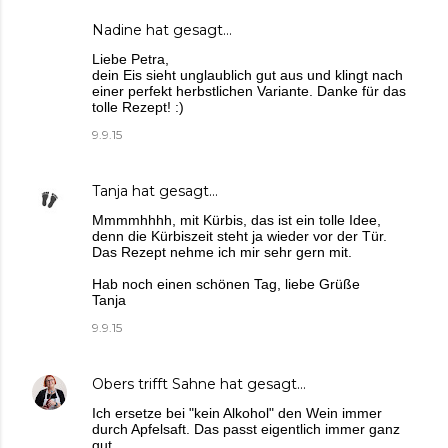
Nadine
hat gesagt…
Liebe Petra,
dein Eis sieht unglaublich gut aus und klingt nach
einer perfekt herbstlichen Variante. Danke für das
tolle Rezept! :)
9.9.15
Tanja
hat gesagt…
Mmmmhhhh, mit Kürbis, das ist ein tolle Idee,
denn die Kürbiszeit steht ja wieder vor der Tür.
Das Rezept nehme ich mir sehr gern mit.
Hab noch einen schönen Tag, liebe Grüße
Tanja
9.9.15
Obers trifft Sahne
hat gesagt…
Ich ersetze bei "kein Alkohol" den Wein immer
durch Apfelsaft. Das passt eigentlich immer ganz
gut.