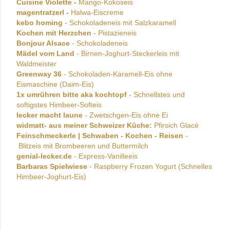
Cuisine Violette -
Mango-Kokoseis
magentratzerl -
Halwa-Eiscreme
kebo homing
- Schokoladeneis mit Salzkaramell
Kochen mit Herzchen
- Pistazieneis
Bonjour Alsace
- Schokoladeneis
Mädel vom Land
- Birnen-Joghurt-Steckerleis mit
Waldmeister
Greenway 36
- Schokoladen-Karamell-Eis ohne
Eismaschine (Daim-Eis)
1x umrühren bitte aka kochtopf
- Schnellstes und
softigstes Himbeer-Softeis
lecker macht laune
- Zwetschgen-Eis ohne Ei
widmatt- aus meiner Schweizer Küche:
Pfirsich Glacé
Feinschmeckerle | Schwaben - Kochen - Reisen
-
Blitzeis mit Brombeeren und Buttermilch
genial-lecker.de
- Express-Vanilleeis
Barbaras Spielwiese
- Raspberry Frozen Yogurt (Schnelles
Himbeer-Joghurt-Eis)