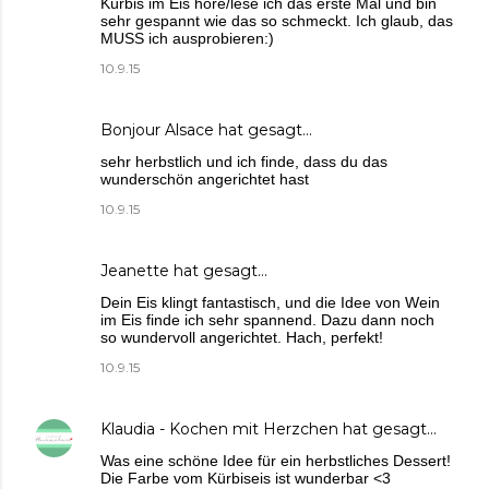
Kürbis im Eis höre/lese ich das erste Mal und bin
sehr gespannt wie das so schmeckt. Ich glaub, das
MUSS ich ausprobieren:)
10.9.15
Bonjour Alsace
hat gesagt…
sehr herbstlich und ich finde, dass du das
wunderschön angerichtet hast
10.9.15
Jeanette
hat gesagt…
Dein Eis klingt fantastisch, und die Idee von Wein
im Eis finde ich sehr spannend. Dazu dann noch
so wundervoll angerichtet. Hach, perfekt!
10.9.15
Klaudia - Kochen mit Herzchen
hat gesagt…
Was eine schöne Idee für ein herbstliches Dessert!
Die Farbe vom Kürbiseis ist wunderbar <3