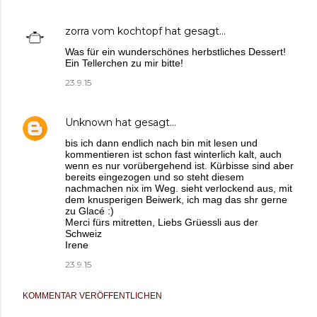
zorra vom kochtopf
hat gesagt…
Was für ein wunderschönes herbstliches Dessert!
Ein Tellerchen zu mir bitte!
23.9.15
Unknown
hat gesagt…
bis ich dann endlich nach bin mit lesen und
kommentieren ist schon fast winterlich kalt, auch
wenn es nur vorübergehend ist. Kürbisse sind aber
bereits eingezogen und so steht diesem
nachmachen nix im Weg. sieht verlockend aus, mit
dem knusperigen Beiwerk, ich mag das shr gerne
zu Glacé :)
Merci fürs mitretten, Liebs Grüessli aus der
Schweiz
Irene
23.9.15
KOMMENTAR VERÖFFENTLICHEN