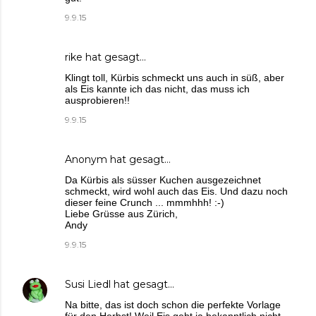
9.9.15
rike
hat gesagt…
Klingt toll, Kürbis schmeckt uns auch in süß, aber
als Eis kannte ich das nicht, das muss ich
ausprobieren!!
9.9.15
Anonym hat gesagt…
Da Kürbis als süsser Kuchen ausgezeichnet
schmeckt, wird wohl auch das Eis. Und dazu noch
dieser feine Crunch ... mmmhhh! :-)
Liebe Grüsse aus Zürich,
Andy
9.9.15
Susi Liedl
hat gesagt…
Na bitte, das ist doch schon die perfekte Vorlage
für den Herbst! Weil Eis geht ja bekanntlich nicht